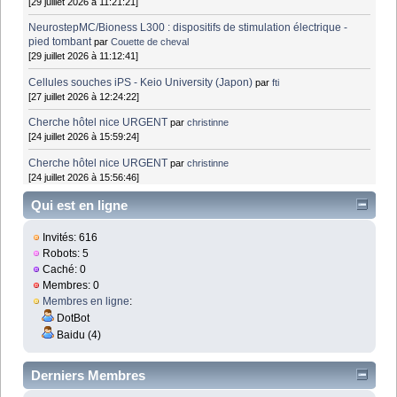
[29 juillet 2026 à 11:21:21]
NeurostepMC/Bioness L300 : dispositifs de stimulation électrique -
pied tombant
par
Couette de cheval
[29 juillet 2026 à 11:12:41]
Cellules souches iPS - Keio University (Japon)
par
fti
[27 juillet 2026 à 12:24:22]
Cherche hôtel nice URGENT
par
christinne
[24 juillet 2026 à 15:59:24]
Cherche hôtel nice URGENT
par
christinne
[24 juillet 2026 à 15:56:46]
Qui est en ligne
Invités: 616
Robots: 5
Caché: 0
Membres: 0
Membres en ligne
:
DotBot
Baidu (4)
Derniers Membres