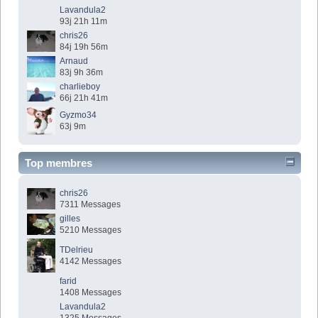
Lavandula2
93j 21h 11m
chris26
84j 19h 56m
Arnaud
83j 9h 36m
charlieboy
66j 21h 41m
Gyzmo34
63j 9m
Top membres
chris26
7311 Messages
gilles
5210 Messages
TDelrieu
4142 Messages
farid
1408 Messages
Lavandula2
1325 Messages