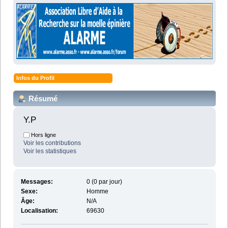
Infos du Profil
Résumé
Y.P 
Hors ligne
Voir les contributions
Voir les statistiques
Messages:
0 (0 par jour)
Sexe:
Homme
Âge:
N/A
Localisation:
69630