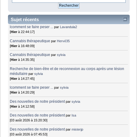
Sujet récents
lcomment se faire peser ...
par
Lavandula2
[
Hier
à 22:44:17]
Cannabis thérapeutique
par
Hervé35
[
Hier
à 16:48:09]
Cannabis thérapeutique
par
sylvia
[
Hier
à 14:35:35]
Recherche de bien-être et de reconnexion au corps après une lésion
médullaire
par
sylvia
[
Hier
à 14:27:45]
lcomment se faire peser ...
par
sylvia
[
Hier
à 14:20:29]
Des nouvelles de notre président
par
sylvia
[
Hier
à 14:12:58]
Des nouvelles de notre président
par
Isa
[03 août 2026 à 15:20:30]
Des nouvelles de notre président
par
misterjp
[03 août 2026 à 07:45:53]