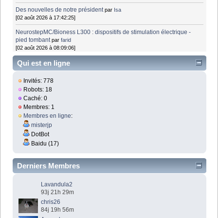
Des nouvelles de notre président
par
Isa
[02 août 2026 à 17:42:25]
NeurostepMC/Bioness L300 : dispositifs de stimulation électrique -
pied tombant
par
farid
[02 août 2026 à 08:09:06]
Qui est en ligne
Invités: 778
Robots: 18
Caché: 0
Membres: 1
Membres en ligne
:
misterjp
DotBot
Baidu (17)
Derniers Membres
Lavandula2
93j 21h 29m
chris26
84j 19h 56m