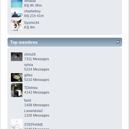
Arnaud
83j 9h 36m
charlieboy
66j 21h 41m
Gyzmo34
63j 9m
Top membres
chris26
7311 Messages
sylvia
5224 Messages
gilles
5210 Messages
TDelrieu
4142 Messages
farid
1408 Messages
Lavandula2
1326 Messages
STEPHANE