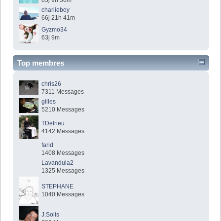
83j 9h 36m
charlieboy
66j 21h 41m
Gyzmo34
63j 9m
Top membres
chris26
7311 Messages
gilles
5210 Messages
TDelrieu
4142 Messages
farid
1408 Messages
Lavandula2
1325 Messages
STEPHANE
1040 Messages
J.Solis