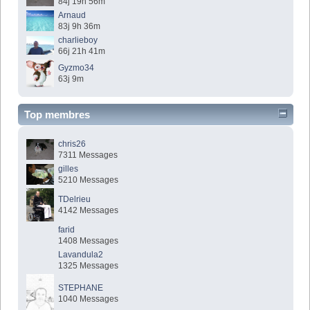
84j 19h 56m
Arnaud
83j 9h 36m
charlieboy
66j 21h 41m
Gyzmo34
63j 9m
Top membres
chris26
7311 Messages
gilles
5210 Messages
TDelrieu
4142 Messages
farid
1408 Messages
Lavandula2
1325 Messages
STEPHANE
1040 Messages