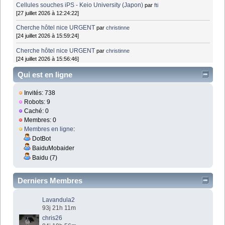
Cellules souches iPS - Keio University (Japon)
par
fti
[27 juillet 2026 à 12:24:22]
Cherche hôtel nice URGENT
par
christinne
[24 juillet 2026 à 15:59:24]
Cherche hôtel nice URGENT
par
christinne
[24 juillet 2026 à 15:56:46]
Qui est en ligne
Invités: 738
Robots: 9
Caché: 0
Membres: 0
Membres en ligne
:
DotBot
BaiduMobaider
Baidu (7)
Derniers Membres
Lavandula2
93j 21h 11m
chris26