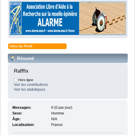
Infos du Profil
Résumé
Rafffix 
Hors ligne
Voir les contributions
Voir les statistiques
Messages:
0 (0 par jour)
Sexe:
Homme
Âge:
N/A
Localisation:
France