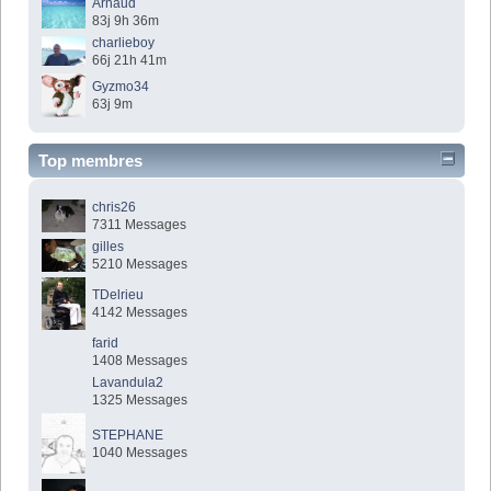
Arnaud
83j 9h 36m
charlieboy
66j 21h 41m
Gyzmo34
63j 9m
Top membres
chris26
7311 Messages
gilles
5210 Messages
TDelrieu
4142 Messages
farid
1408 Messages
Lavandula2
1325 Messages
STEPHANE
1040 Messages