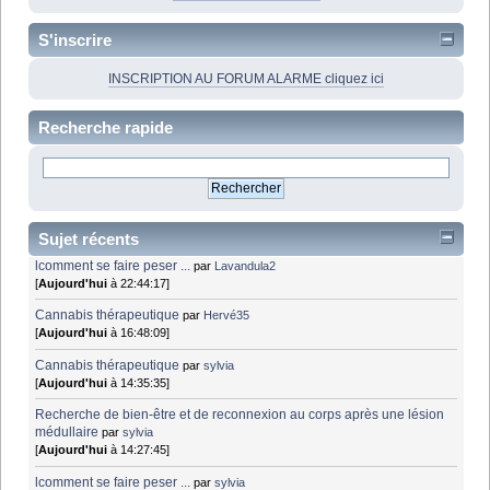
S'inscrire
INSCRIPTION AU FORUM ALARME cliquez ici
Recherche rapide
Sujet récents
lcomment se faire peser ...
par
Lavandula2
[
Aujourd'hui
à 22:44:17]
Cannabis thérapeutique
par
Hervé35
[
Aujourd'hui
à 16:48:09]
Cannabis thérapeutique
par
sylvia
[
Aujourd'hui
à 14:35:35]
Recherche de bien-être et de reconnexion au corps après une lésion
médullaire
par
sylvia
[
Aujourd'hui
à 14:27:45]
lcomment se faire peser ...
par
sylvia