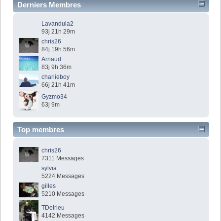
Derniers Membres
Lavandula2
93j 21h 29m
chris26
84j 19h 56m
Arnaud
83j 9h 36m
charlieboy
66j 21h 41m
Gyzmo34
63j 9m
Top membres
chris26
7311 Messages
sylvia
5224 Messages
gilles
5210 Messages
TDelrieu
4142 Messages