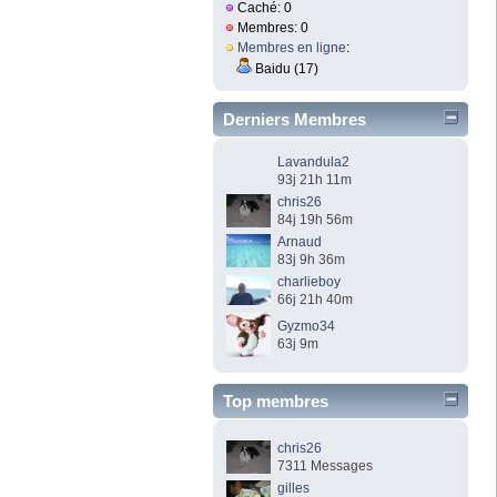
Caché: 0
Membres: 0
Membres en ligne
:
Baidu (17)
Derniers Membres
Lavandula2
93j 21h 11m
chris26
84j 19h 56m
Arnaud
83j 9h 36m
charlieboy
66j 21h 40m
Gyzmo34
63j 9m
Top membres
chris26
7311 Messages
gilles