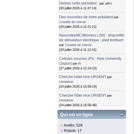
Delrieu notre président .
par
gilles
[30 juillet 2026 à 11:47:14]
Des nouvelles de notre président
par
Couette de cheval
[29 juillet 2026 à 11:21:21]
NeurostepMC/Bioness L300 : dispositifs
de stimulation électrique - pied tombant
par
Couette de cheval
[29 juillet 2026 à 11:12:41]
Cellules souches iPS - Keio University
(Japon)
par
fti
[27 juillet 2026 à 12:24:22]
Cherche hôtel nice URGENT
par
christinne
[24 juillet 2026 à 15:59:24]
Cherche hôtel nice URGENT
par
christinne
[24 juillet 2026 à 15:56:46]
Qui est en ligne
Invités: 528
Robots: 17