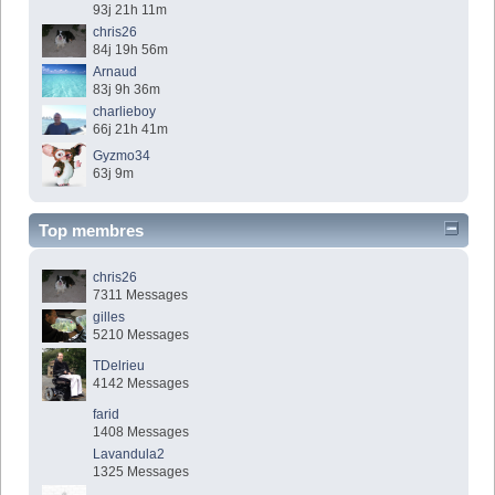
93j 21h 11m
chris26
84j 19h 56m
Arnaud
83j 9h 36m
charlieboy
66j 21h 41m
Gyzmo34
63j 9m
Top membres
chris26
7311 Messages
gilles
5210 Messages
TDelrieu
4142 Messages
farid
1408 Messages
Lavandula2
1325 Messages