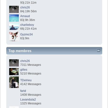
93j 21h 11m
chris26
84j 19h 56m
Arnaud
83j 9h 36m
charlieboy
66j 21h 41m
Gyzmo34
63j 9m
Top membres
chris26
7311 Messages
gilles
5210 Messages
TDelrieu
4142 Messages
farid
1408 Messages
Lavandula2
1325 Messages