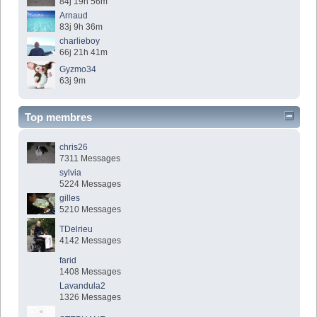
84j 19h 56m
Arnaud
83j 9h 36m
charlieboy
66j 21h 41m
Gyzmo34
63j 9m
Top membres
chris26
7311 Messages
sylvia
5224 Messages
gilles
5210 Messages
TDelrieu
4142 Messages
farid
1408 Messages
Lavandula2
1326 Messages