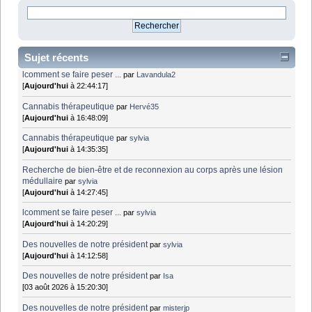
Sujet récents
lcomment se faire peser ...
par
Lavandula2
[
Aujourd'hui
à 22:44:17]
Cannabis thérapeutique
par
Hervé35
[
Aujourd'hui
à 16:48:09]
Cannabis thérapeutique
par
sylvia
[
Aujourd'hui
à 14:35:35]
Recherche de bien-être et de reconnexion au corps après une lésion
médullaire
par
sylvia
[
Aujourd'hui
à 14:27:45]
lcomment se faire peser ...
par
sylvia
[
Aujourd'hui
à 14:20:29]
Des nouvelles de notre président
par
sylvia
[
Aujourd'hui
à 14:12:58]
Des nouvelles de notre président
par
Isa
[03 août 2026 à 15:20:30]
Des nouvelles de notre président
par
misterjp