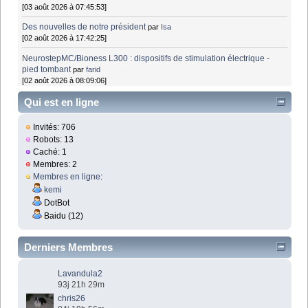
[03 août 2026 à 07:45:53]
Des nouvelles de notre président
par
Isa
[02 août 2026 à 17:42:25]
NeurostepMC/Bioness L300 : dispositifs de stimulation électrique -
pied tombant
par
farid
[02 août 2026 à 08:09:06]
Qui est en ligne
Invités: 706
Robots: 13
Caché: 1
Membres: 2
Membres en ligne
:
kemi
DotBot
Baidu (12)
Derniers Membres
Lavandula2
93j 21h 29m
chris26