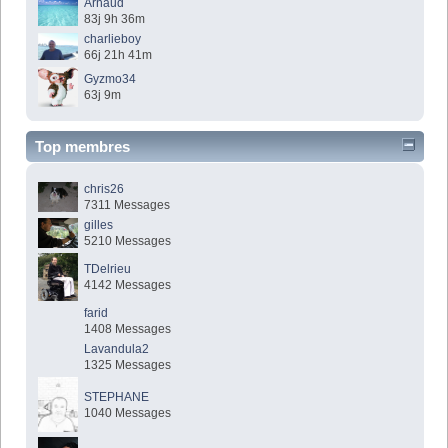
Arnaud
83j 9h 36m
charlieboy
66j 21h 41m
Gyzmo34
63j 9m
Top membres
chris26
7311 Messages
gilles
5210 Messages
TDelrieu
4142 Messages
farid
1408 Messages
Lavandula2
1325 Messages
STEPHANE
1040 Messages