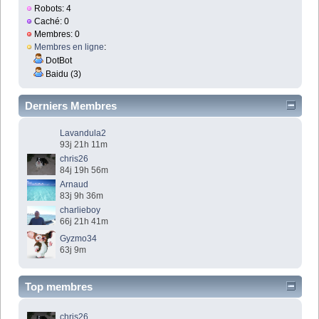
Robots: 4
Caché: 0
Membres: 0
Membres en ligne
:
DotBot
Baidu (3)
Derniers Membres
Lavandula2
93j 21h 11m
chris26
84j 19h 56m
Arnaud
83j 9h 36m
charlieboy
66j 21h 41m
Gyzmo34
63j 9m
Top membres
chris26