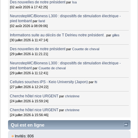
Des nouvelles de notre président
par
Isa
[02 août 2026 à 17:42:25]
NeurostepMC/Bioness L300 : dispositifs de stimulation électrique -
pied tombant
par
farid
[02 août 2026 à 08:09:06]
Informations suite au décès de T Delrieu notre président .
par
gilles
[30 juillet 2026 à 11:47:14]
Des nouvelles de notre président
par
Couette de cheval
[29 juillet 2026 à 11:21:21]
NeurostepMC/Bioness L300 : dispositifs de stimulation électrique -
pied tombant
par
Couette de cheval
[29 juillet 2026 à 11:12:41]
Cellules souches iPS - Keio University (Japon)
par
fti
[27 juillet 2026 à 12:24:22]
Cherche hôtel nice URGENT
par
christinne
[24 juillet 2026 à 15:59:24]
Cherche hôtel nice URGENT
par
christinne
[24 juillet 2026 à 15:56:46]
Qui est en ligne
Invités: 806