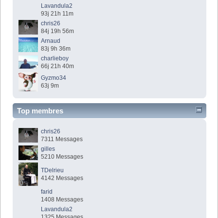
Lavandula2
93j 21h 11m
chris26
84j 19h 56m
Arnaud
83j 9h 36m
charlieboy
66j 21h 40m
Gyzmo34
63j 9m
Top membres
chris26
7311 Messages
gilles
5210 Messages
TDelrieu
4142 Messages
farid
1408 Messages
Lavandula2
1325 Messages