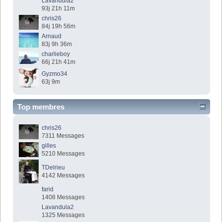
Lavandula2
93j 21h 11m
chris26
84j 19h 56m
Arnaud
83j 9h 36m
charlieboy
66j 21h 41m
Gyzmo34
63j 9m
Top membres
chris26
7311 Messages
gilles
5210 Messages
TDelrieu
4142 Messages
farid
1408 Messages
Lavandula2
1325 Messages