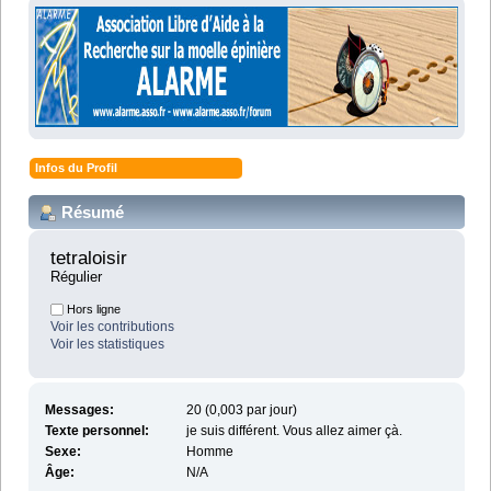
Infos du Profil
Résumé
tetraloisir 
Régulier
Hors ligne
Voir les contributions
Voir les statistiques
Messages:
20 (0,003 par jour)
Texte personnel:
je suis différent. Vous allez aimer çà.
Sexe:
Homme
Âge:
N/A