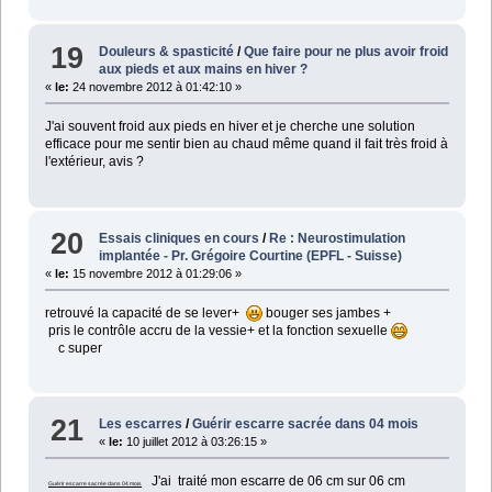
19
Douleurs & spasticité
/
Que faire pour ne plus avoir froid
aux pieds et aux mains en hiver ?
«
le:
24 novembre 2012 à 01:42:10 »
J'ai souvent froid aux pieds en hiver et je cherche une solution
efficace pour me sentir bien au chaud même quand il fait très froid à
l'extérieur, avis ?
20
Essais cliniques en cours
/
Re : Neurostimulation
implantée - Pr. Grégoire Courtine (EPFL - Suisse)
«
le:
15 novembre 2012 à 01:29:06 »
retrouvé la capacité de se lever+
bouger ses jambes +
pris le contrôle accru de la vessie+ et la fonction sexuelle
c super
21
Les escarres
/
Guérir escarre sacrée dans 04 mois
«
le:
10 juillet 2012 à 03:26:15 »
J'ai traité mon escarre de 06 cm sur 06 cm
Guérir escarre sacrée dans 04 mois