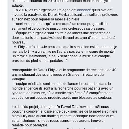
attaque au couteau en 2010 peut maintenant monter un tricycle
adapté.
En 2014, les chirurgiens en Pologne ont
annoncé
qu'ils avaient
inversé la paralysie de Darek Fidyka utilisant des cellules prélevées
sur son nez pour réparer la moelle épinière.
L'ancien pompier dit qu'il a remarqué un retour progressif du
sentiment et de contrôle musculaire ci-dessous sa blessure.
L'équipe chirurgicale sont en train de lancer une recherche de
deux patients plus paralysés qui ils vont essayer d'aider marcher à
nouveau.
M. Fidyka m'a dit: «Je peux dire que la sensation est de retour et je
me fais fort il y a un an, je ne l'aurais pas été en mesure de monter
un tricycle Maintenant, je peux sentir chaque muscle et chaque
pression du pied sur les pédales... "
remarquable de Darek Fidyka et le programme de recherche de 40
ans impliquant des scientifiques en Grande - Bretagne et la
Pologne.
L'équipe médicale sont en train de lancer la recherche dans le
monde entier car ils sont à la recherche pour les patients avec un
type rare de blessure, où la moelle épinière a été complètement
coupée, ce qui peut se produire après une blessure au couteau.
Le chef du projet, chirurgien Dr Pawel Tabakow a dit: «Si nous
pouvons combler le fossé entre deux souches de la moelle épinière
alors il n'y aura aucun doute que notre technique fonctionne et ce
sera historique - si nous réussissons, nous aurons trouvé un
remède pour paralysie.