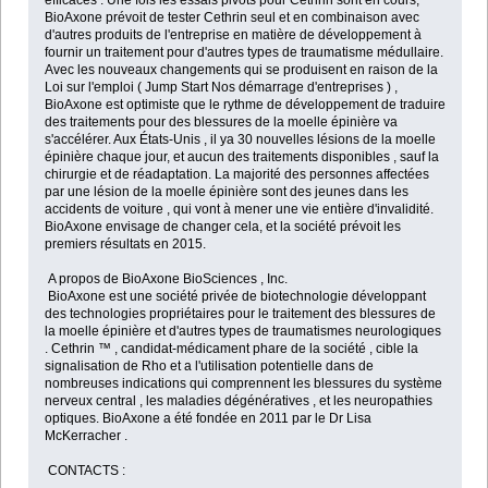
efficaces . Une fois les essais pivots pour Cethrin sont en cours,
BioAxone prévoit de tester Cethrin seul et en combinaison avec
d'autres produits de l'entreprise en matière de développement à
fournir un traitement pour d'autres types de traumatisme médullaire.
Avec les nouveaux changements qui se produisent en raison de la
Loi sur l'emploi ( Jump Start Nos démarrage d'entreprises ) ,
BioAxone est optimiste que le rythme de développement de traduire
des traitements pour des blessures de la moelle épinière va
s'accélérer. Aux États-Unis , il ya 30 nouvelles lésions de la moelle
épinière chaque jour, et aucun des traitements disponibles , sauf la
chirurgie et de réadaptation. La majorité des personnes affectées
par une lésion de la moelle épinière sont des jeunes dans les
accidents de voiture , qui vont à mener une vie entière d'invalidité.
BioAxone envisage de changer cela, et la société prévoit les
premiers résultats en 2015.
A propos de BioAxone BioSciences , Inc.
BioAxone est une société privée de biotechnologie développant
des technologies propriétaires pour le traitement des blessures de
la moelle épinière et d'autres types de traumatismes neurologiques
. Cethrin ™ , candidat-médicament phare de la société , cible la
signalisation de Rho et a l'utilisation potentielle dans de
nombreuses indications qui comprennent les blessures du système
nerveux central , les maladies dégénératives , et les neuropathies
optiques. BioAxone a été fondée en 2011 par le Dr Lisa
McKerracher .
CONTACTS :