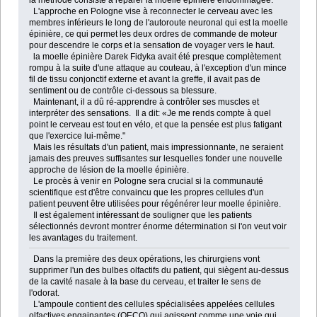
la méthode consiste à réparer la moelle épinière endommagée.
L'approche en Pologne vise à reconnecter le cerveau avec les
membres inférieurs le long de l'autoroute neuronal qui est la moelle
épinière, ce qui permet les deux ordres de commande de moteur
pour descendre le corps et la sensation de voyager vers le haut.
la moelle épinière Darek Fidyka avait été presque complètement
rompu à la suite d'une attaque au couteau, à l'exception d'un mince
fil de tissu conjonctif externe et avant la greffe, il avait pas de
sentiment ou de contrôle ci-dessous sa blessure.
Maintenant, il a dû ré-apprendre à contrôler ses muscles et
interpréter des sensations. Il a dit: «Je me rends compte à quel
point le cerveau est tout en vélo, et que la pensée est plus fatigant
que l'exercice lui-même."
Mais les résultats d'un patient, mais impressionnante, ne seraient
jamais des preuves suffisantes sur lesquelles fonder une nouvelle
approche de lésion de la moelle épinière.
Le procès à venir en Pologne sera crucial si la communauté
scientifique est d'être convaincu que les propres cellules d'un
patient peuvent être utilisées pour régénérer leur moelle épinière.
Il est également intéressant de souligner que les patients
sélectionnés devront montrer énorme détermination si l'on veut voir
les avantages du traitement.
Dans la première des deux opérations, les chirurgiens vont
supprimer l'un des bulbes olfactifs du patient, qui siègent au-dessus
de la cavité nasale à la base du cerveau, et traiter le sens de
l'odorat.
L'ampoule contient des cellules spécialisées appelées cellules
olfactives engainantes (OECO) qui agissent comme une voie qui