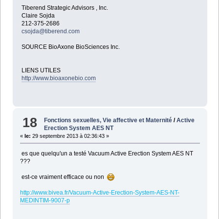
Tiberend Strategic Advisors , Inc.
Claire Sojda
212-375-2686
csojda@tiberend.com
SOURCE BioAxone BioSciences Inc.
LIENS UTILES
http://www.bioaxonebio.com
18
Fonctions sexuelles, Vie affective et Maternité
/
Active
Erection System AES NT
«
le:
29 septembre 2013 à 02:36:43 »
es que quelqu'un a testé Vacuum Active Erection System AES NT
???
est-ce vraiment efficace ou non
http://www.bivea.fr/Vacuum-Active-Erection-System-AES-NT-
MEDINTIM-9007-p