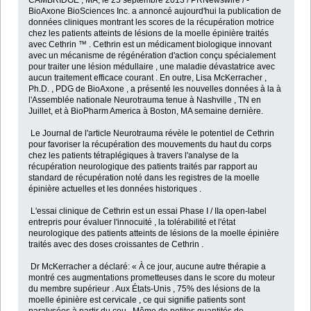
CAMBRIDGE , MA, le 25 septembre 2013 / PRNewswire / -
BioAxone BioSciences Inc. a annoncé aujourd'hui la publication de
données cliniques montrant les scores de la récupération motrice
chez les patients atteints de lésions de la moelle épinière traités
avec Cethrin ™ . Cethrin est un médicament biologique innovant
avec un mécanisme de régénération d'action conçu spécialement
pour traiter une lésion médullaire , une maladie dévastatrice avec
aucun traitement efficace courant . En outre, Lisa McKerracher ,
Ph.D. , PDG de BioAxone , a présenté les nouvelles données à la à
l'Assemblée nationale Neurotrauma tenue à Nashville , TN en
Juillet, et à BioPharm America à Boston, MA semaine dernière.
Le Journal de l'article Neurotrauma révèle le potentiel de Cethrin
pour favoriser la récupération des mouvements du haut du corps
chez les patients tétraplégiques à travers l'analyse de la
récupération neurologique des patients traités par rapport au
standard de récupération noté dans les registres de la moelle
épinière actuelles et les données historiques .
L'essai clinique de Cethrin est un essai Phase I / IIa open-label
entrepris pour évaluer l'innocuité , la tolérabilité et l'état
neurologique des patients atteints de lésions de la moelle épinière
traités avec des doses croissantes de Cethrin .
Dr McKerracher a déclaré: « À ce jour, aucune autre thérapie a
montré ces augmentations prometteuses dans le score du moteur
du membre supérieur . Aux États-Unis , 75% des lésions de la
moelle épinière est cervicale , ce qui signifie patients sont