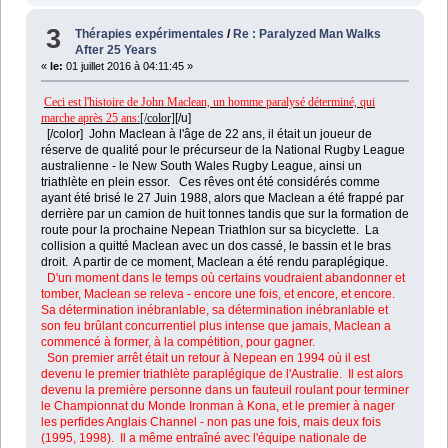
3
Thérapies expérimentales
/
Re : Paralyzed Man Walks
After 25 Years
«
le:
01 juillet 2016 à 04:11:45 »
Ceci est l'histoire de John Maclean, un homme paralysé déterminé, qui
marche après 25 ans:
[/color]
[/u]
[/color]
John Maclean à l'âge de 22 ans, il était un joueur de
réserve de qualité pour le précurseur de la National Rugby League
australienne - le New South Wales Rugby League, ainsi un
triathlète en plein essor.
Ces rêves ont été considérés comme
ayant été brisé le 27 Juin 1988, alors que Maclean a été frappé par
derrière par un camion de huit tonnes tandis que sur la formation de
route pour la prochaine Nepean Triathlon sur sa bicyclette. La
collision a quitté Maclean avec un dos cassé, le bassin et le bras
droit. A partir de ce moment, Maclean a été rendu paraplégique.
D'un moment dans le temps où certains voudraient abandonner et
tomber, Maclean se releva - encore une fois, et encore, et encore.
Sa détermination inébranlable, sa détermination inébranlable et
son feu brûlant concurrentiel plus intense que jamais, Maclean a
commencé à former, à la compétition, pour gagner.
Son premier arrêt était un retour à Nepean en 1994 où il est
devenu le premier triathlète paraplégique de l'Australie. Il est alors
devenu la première personne dans un fauteuil roulant pour terminer
le Championnat du Monde Ironman à Kona, et le premier à nager
les perfides Anglais Channel - non pas une fois, mais deux fois
(1995, 1998). Il a même entraîné avec l'équipe nationale de