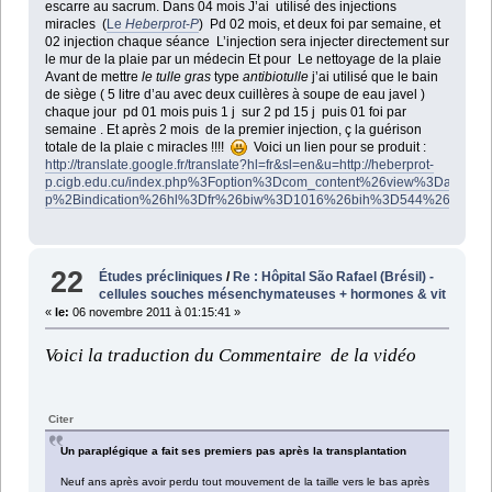
escarre au sacrum. Dans 04 mois J’ai utilisé des injections
miracles (
Le
Heberprot
-
P
) Pd 02 mois, et deux foi par semaine, et
02 injection chaque séance L’injection sera injecter directement sur
le mur de la plaie par un médecin Et pour Le nettoyage de la plaie
Avant de mettre
le tulle gras
type
antibiotulle
j’ai utilisé que le bain
de siège ( 5 litre d’au avec deux cuillères à soupe de eau javel )
chaque jour pd 01 mois puis 1 j sur 2 pd 15 j puis 01 foi par
semaine . Et après 2 mois de la premier injection, ç la guérison
totale de la plaie c miracles !!!!
Voici un lien pour se produit :
http://translate.google.fr/translate?hl=fr&sl=en&u=http://heberprot-
p.cigb.edu.cu/index.php%3Foption%3Dcom_content%26view%3Dartic
p%2Bindication%26hl%3Dfr%26biw%3D1016%26bih%3D544%26prmd
22
Études précliniques
/
Re : Hôpital São Rafael (Brésil) -
cellules souches mésenchymateuses + hormones & vit
«
le:
06 novembre 2011 à 01:15:41 »
Voici la traduction du Commentaire de la vidéo
Citer
Un paraplégique a fait ses premiers pas après la transplantation
Neuf ans après avoir perdu tout mouvement de la taille vers le bas après