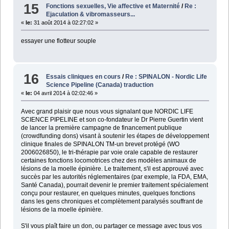
15
Fonctions sexuelles, Vie affective et Maternité
/
Re :
Ejaculation & vibromasseurs...
«
le:
31 août 2014 à 02:27:02 »
essayer une flotteur souple
16
Essais cliniques en cours
/
Re : SPINALON - Nordic Life
Science Pipeline (Canada) traduction
«
le:
04 avril 2014 à 02:02:46 »
Avec grand plaisir que nous vous signalant que NORDIC LIFE
SCIENCE PIPELINE et son co-fondateur le Dr Pierre Guertin vient
de lancer la première campagne de financement publique
(crowdfunding dons) visant à soutenir les étapes de développement
clinique finales de SPINALON TM-un brevet protégé (WO
2006026850), le tri-thérapie par voie orale capable de restaurer
certaines fonctions locomotrices chez des modèles animaux de
lésions de la moelle épinière. Le traitement, s'il est approuvé avec
succès par les autorités réglementaires (par exemple, la FDA, EMA,
Santé Canada), pourrait devenir le premier traitement spécialement
conçu pour restaurer, en quelques minutes, quelques fonctions
dans les gens chroniques et complètement paralysés souffrant de
lésions de la moelle épinière.
S'il vous plaît faire un don, ou partager ce message avec tous vos