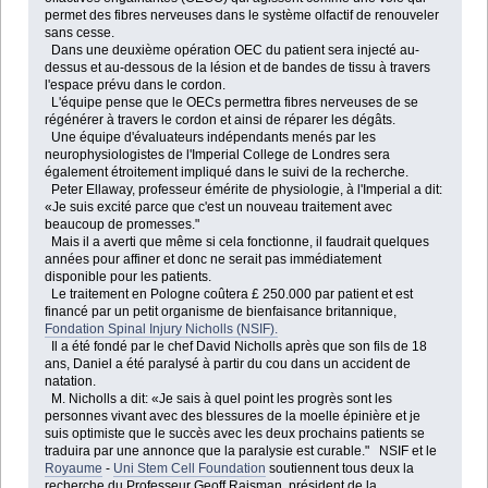
permet des fibres nerveuses dans le système olfactif de renouveler
sans cesse.
Dans une deuxième opération OEC du patient sera injecté au-
dessus et au-dessous de la lésion et de bandes de tissu à travers
l'espace prévu dans le cordon.
L'équipe pense que le OECs permettra fibres nerveuses de se
régénérer à travers le cordon et ainsi de réparer les dégâts.
Une équipe d'évaluateurs indépendants menés par les
neurophysiologistes de l'Imperial College de Londres sera
également étroitement impliqué dans le suivi de la recherche.
Peter Ellaway, professeur émérite de physiologie, à l'Imperial a dit:
«Je suis excité parce que c'est un nouveau traitement avec
beaucoup de promesses."
Mais il a averti que même si cela fonctionne, il faudrait quelques
années pour affiner et donc ne serait pas immédiatement
disponible pour les patients.
Le traitement en Pologne coûtera £ 250.000 par patient et est
financé par un petit organisme de bienfaisance britannique,
Fondation Spinal Injury Nicholls (NSIF).
Il a été fondé par le chef David Nicholls après que son fils de 18
ans, Daniel a été paralysé à partir du cou dans un accident de
natation.
M. Nicholls a dit: «Je sais à quel point les progrès sont les
personnes vivant avec des blessures de la moelle épinière et je
suis optimiste que le succès avec les deux prochains patients se
traduira par une annonce que la paralysie est curable." NSIF et le
Royaume
-
Uni Stem Cell Foundation
soutiennent tous deux la
recherche du Professeur Geoff Raisman, président de la