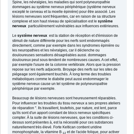
Spine, les névralgies, les maladies qui sont polyneuropathie
dommages au système nerveux périphérique (système nerveux
excepté le cerveau et la moelle épinière) pour être associé. Les
lésions nerveuses sont fréquentes, car en raison de sa structure
complexe et son haut niveau de spécialisation est le
système
nerveux
particulièrement vulnérables aux influences extérieures.
Le
système nerveux
est la station de réception et d'émission de
stimuli de nature différente pour les nerfs sont endommagés
directement, comme par exemple dans les syndromes épinière ou
les neuropathies et les névralgies, car il déclenche ou
douloureuses sensations désagréables aussi. dommages
douloureux peut sous-tendent de nombreuses causes. A cet effet,
par exemple l'usure de la colonne vertébrale. Alors que la pression
repose sur les nerfs adjacents. Broyage des nerfs sur les sites de
piégeage sont également touchés. À long terme des troubles
métaboliques comme le diabète peut aussi endommager le
système nerveux cause un tel système de polyneuropathie
périphérique par exemple.
Beaucoup de lésions nerveuses sont heureusement réparables.
Pour influencer les troubles du tissu nerveux a ses propres ateliers
de réparation ". Ils travaillent, toutefois, par nature, est lent, parce
qu'ils sont d'un apport constant de blocs nerveux spécifiques
compter. À la suite de lésions nerveuses, que les conditions ci-
dessus sont présentes à, est la nécessité pour ces substances
naturellement très élevé. Forte Keltican contient uridine
monophosphate, la vitamine B
et de l'acide folique, pour activer
12