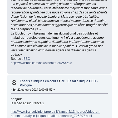
–la capacité du cerveau de créer, défaire ou réorganiser les
réseaux de neurones– est le mécanisme majeur responsable d’une
récupération spontanée que nous voyons chez des patients atteints
d’une lésion de la moelle épinière. Mais elle reste très limitée.
Améliorer la plasticité est donc un objectif majeur dans ce domaine
et les données préliminaires suggèrent que de réels progrès ont été
fait par rapport à ça.»
Le Docteur Lyn Jakeman, de l’institut national des troubles et
maladies neurologiques explique : «
Il n’y a actuellement aucune
pharmacothérapie capables d’améliorer la récupération naturelle
très limitée des lésions de la moelle épinière.
C’est un grand pas
vers l’identification d’un nouvel agent afin d’aider les gens à
guérir.»
Source :
BBC
http://www.bbc.com/news/health-30254698
8
Essais cliniques en cours
/
Re : Essai clinique OEC -
Pologne
«
le:
22 octobre 2014 à 00:08:57 »
bonjour
la vidéo et sur France 2
http://www.francetvinfo.fr/replay-jt/france-2/13-heures/video-un-
homme-paralyse-jusqua-la-taille-remarche_725397.html