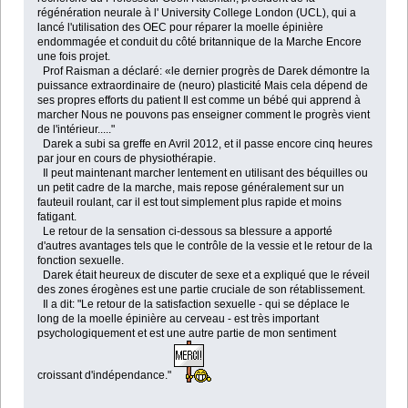
régénération neurale à l' University College London (UCL), qui a
lancé l'utilisation des OEC pour réparer la moelle épinière
endommagée et conduit du côté britannique de la Marche Encore
une fois projet.
Prof Raisman a déclaré: «le dernier progrès de Darek démontre la
puissance extraordinaire de (neuro) plasticité Mais cela dépend de
ses propres efforts du patient Il est comme un bébé qui apprend à
marcher Nous ne pouvons pas enseigner comment le progrès vient
de l'intérieur....."
Darek a subi sa greffe en Avril 2012, et il passe encore cinq heures
par jour en cours de physiothérapie.
Il peut maintenant marcher lentement en utilisant des béquilles ou
un petit cadre de la marche, mais repose généralement sur un
fauteuil roulant, car il est tout simplement plus rapide et moins
fatigant.
Le retour de la sensation ci-dessous sa blessure a apporté
d'autres avantages tels que le contrôle de la vessie et le retour de la
fonction sexuelle.
Darek était heureux de discuter de sexe et a expliqué que le réveil
des zones érogènes est une partie cruciale de son rétablissement.
Il a dit: "Le retour de la satisfaction sexuelle - qui se déplace le
long de la moelle épinière au cerveau - est très important
psychologiquement et est une autre partie de mon sentiment
croissant d'indépendance."