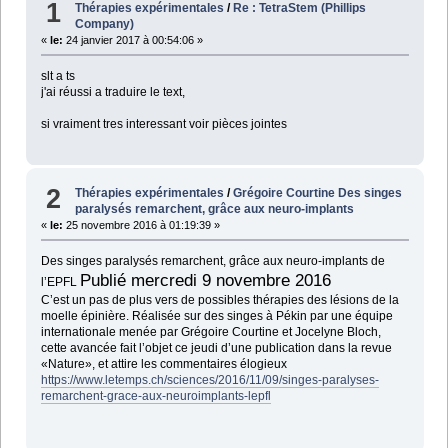
1
Thérapies expérimentales
/
Re : TetraStem (Phillips
Company)
«
le:
24 janvier 2017 à 00:54:06 »
slt a ts
j'ai réussi a traduire le text,
si vraiment tres interessant voir pièces jointes
2
Thérapies expérimentales
/
Grégoire Courtine Des singes
paralysés remarchent, grâce aux neuro-implants
«
le:
25 novembre 2016 à 01:19:39 »
Des singes paralysés remarchent, grâce aux neuro-implants de
Publié mercredi 9 novembre 2016
l’EPFL
C’est un pas de plus vers de possibles thérapies des lésions de la
moelle épinière. Réalisée sur des singes à Pékin par une équipe
internationale menée par Grégoire Courtine et Jocelyne Bloch,
cette avancée fait l’objet ce jeudi d’une publication dans la revue
«Nature», et attire les commentaires élogieux
https://www.letemps.ch/sciences/2016/11/09/singes-paralyses-
remarchent-grace-aux-neuroimplants-lepfl