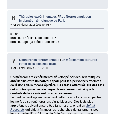
6
Thérapies expérimentales
/
Re : Neurostimulation
implantée - témoignage de Farid
«
le:
10 février 2016 à 01:04:03 »
slt farid
dans quel hôpital tu doit opérer ?
bon courage (la bléde) rabbi maak
7
Recherches fondamentales
/
un médicament perturbe
l’effet de la cicatrice gliale
«
le:
04 mai 2015 à 01:57:31 »
Un médicament expérimental développé par des scientifiques
américains offre un nouvel espoir pour les personnes atteintes
de lésions de la moelle épinière. Des tests effectués sur des rats
ont montré qu’un certain degré de mouvement ainsi que le
contrôle de la vessie ont pu être restaurés.
Le médicament agit en perturbant l’effet de « colle » qui empêche
les nerfs de se régénérer lors d’une blessure. Des tests plus
approfondis doivent encore être faits mais la fondation
Spinal
Research
,
qui aide à financer les recherches de traitements pour
les paralysies liées à la moelle épinière, déclare que de réels