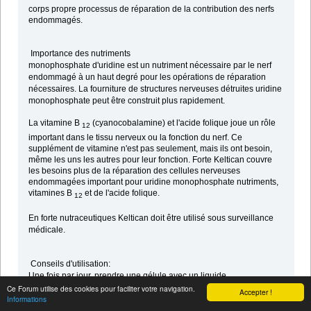
corps propre processus de réparation de la contribution des nerfs
endommagés.
Importance des nutriments
monophosphate d'uridine est un nutriment nécessaire par le nerf
endommagé à un haut degré pour les opérations de réparation
nécessaires.
La fourniture de structures nerveuses détruites uridine
monophosphate peut être construit plus rapidement.
La vitamine B
(cyanocobalamine) et l'acide folique joue un rôle
12
important dans le tissu nerveux ou la fonction du nerf. Ce
supplément de vitamine n'est pas seulement, mais ils ont besoin,
même les uns les autres pour leur fonction. Forte Keltican couvre
les besoins plus de la réparation des cellules nerveuses
endommagées important pour uridine monophosphate nutriments,
vitamines B
et de l'acide folique.
12
En forte nutraceutiques Keltican doit être utilisé sous surveillance
médicale.
Conseils d'utilisation:
Une fois par jour, prendre une gélule avec un liquide.
Ce Forum utilise des cookies pour faciliter votre navigation.
Accepter !
Informations
Forte Keltican est également adapté pour les diabétiques.