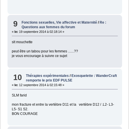
9
Fonctions sexuelles, Vie affective et Maternité
/
Re :
Questions aux femmes du forum
«
le:
19 septembre 2014 à 02:18:14 »
slt mouchette
peut être un tabou pour les femmes .......??
je vous encourage à suivre ce sujet
10
Thérapies expérimentales
/
Exosquelette : WanderCraft
remporte le prix EDF PULSE
«
le:
12 septembre 2014 à 02:15:48 »
SLM farid
mon fracture et entre la vertèbre D11 et la vertèbre D12 / .L2- L3-
L5- S1 S2.
BON COURAGE