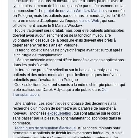
"Ensuite, nous serons en mesure d'aider d'autres patients avec le
type le plus commun de blessure, causée par un écrasement ou la
compression." Le
projet
de
nouveau Wroclaw Marche
sera menée
en Pologne, mais les patients partout dans le monde âgés de 16-65
sera en mesure d'appliquer via l'équipe
du site Web
, qui sera
officiellement lancée le 8 Mars à Wroclaw.
Tout le traitement sera gratuit, mais pour être patients admissibles
doivent avoir aucun sentiment ou de la fonction musculaire
volontaire en dessous de la blessure et ils doivent être prêts à
dépenser environ trois ans en Pologne.
Ils feront l'objet d'une vaste physiothérapie avant et surtout après
la chirurgie de transplantation.
L'équipe médicale attendent d'être inondés avec des applications
dans les mois à venir.
Ils feront une première sélection sur la base des analyses des
patients et des notes médicales, puis inviter quelques bénévoles
potentiels pour l'évaluation en Pologne.
Ceux sélectionnés seront soumis à la même chirurgie pionnier qui
a été réalisée sur Darek Fidyka qui a été publié dans
Cell
Transplantation.
Une analyse Les scientifiques ont passé des décennies à la
recherche d'un moyen de permettre au paralysé de marcher à
nouveau. Motorisés
exosquelettes
, qui sont attaché sur le corps,
sans passer par la blessure, sont maintenant disponibles dans le
commerce.
Techniques de stimulation électrique
utilisent des implants pour
permettre aux patients de fléchir leurs membres inférieurs. Mais ni