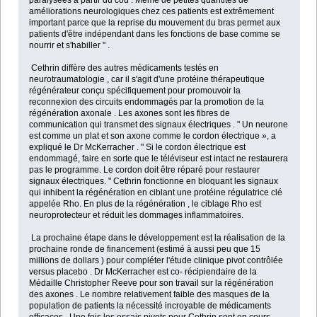
paralysées à partir du cou . Même de petites quantités de
améliorations neurologiques chez ces patients est extrêmement
important parce que la reprise du mouvement du bras permet aux
patients d'être indépendant dans les fonctions de base comme se
nourrir et s'habiller " .
Cethrin diffère des autres médicaments testés en
neurotraumatologie , car il s'agit d'une protéine thérapeutique
régénérateur conçu spécifiquement pour promouvoir la
reconnexion des circuits endommagés par la promotion de la
régénération axonale . Les axones sont les fibres de
communication qui transmet des signaux électriques . " Un neurone
est comme un plat et son axone comme le cordon électrique », a
expliqué le Dr McKerracher . " Si le cordon électrique est
endommagé, faire en sorte que le téléviseur est intact ne restaurera
pas le programme. Le cordon doit être réparé pour restaurer
signaux électriques. " Cethrin fonctionne en bloquant les signaux
qui inhibent la régénération en ciblant une protéine régulatrice clé
appelée Rho. En plus de la régénération , le ciblage Rho est
neuroprotecteur et réduit les dommages inflammatoires.
La prochaine étape dans le développement est la réalisation de la
prochaine ronde de financement (estimé à aussi peu que 15
millions de dollars ) pour compléter l'étude clinique pivot contrôlée
versus placebo . Dr McKerracher est co- récipiendaire de la
Médaille Christopher Reeve pour son travail sur la régénération
des axones . Le nombre relativement faible des masques de la
population de patients la nécessité incroyable de médicaments