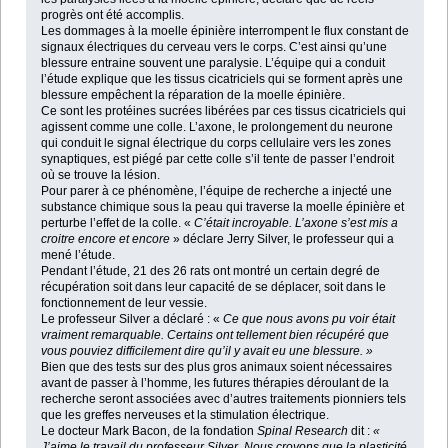
progrès ont été accomplis.
Les dommages à la moelle épinière interrompent le flux constant de
signaux électriques du cerveau vers le corps. C’est ainsi qu’une
blessure entraine souvent une paralysie. L’équipe qui a conduit
l’étude explique que les tissus cicatriciels qui se forment après une
blessure empêchent la réparation de la moelle épinière.
Ce sont les protéines sucrées libérées par ces tissus cicatriciels qui
agissent comme une colle. L’axone, le prolongement du neurone
qui conduit le signal électrique du corps cellulaire vers les zones
synaptiques, est piégé par cette colle s’il tente de passer l’endroit
où se trouve la lésion.
Pour parer à ce phénomène, l’équipe de recherche a injecté une
substance chimique sous la peau qui traverse la moelle épinière et
perturbe l’effet de la colle. «
C’était incroyable. L’axone s’est mis a
croitre encore et encore
» déclare Jerry Silver, le professeur qui a
mené l’étude.
Pendant l’étude, 21 des 26 rats ont montré un certain degré de
récupération soit dans leur capacité de se déplacer, soit dans le
fonctionnement de leur vessie.
Le professeur Silver a déclaré : «
Ce que nous avons pu voir était
vraiment remarquable. Certains ont tellement bien récupéré que
vous pouviez difficilement dire qu’il y avait eu une blessure. »
Bien que des tests sur des plus gros animaux soient nécessaires
avant de passer à l’homme, les futures thérapies déroulant de la
recherche seront associées avec d’autres traitements pionniers tels
que les greffes nerveuses et la stimulation électrique.
Le docteur Mark Bacon, de la fondation
Spinal Research
dit :
«
J’aime le travail du professeur Silver. Nous croyons que la plasticité