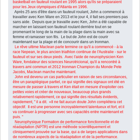
basketball en fauteuil roulant en 1995 alors qu'ils se préparaient
pour les Jeux olympiques d'Atlanta en 1996.
Après 25 ans d'être dans un fauteuil roulant, John a commencé à
travailler avec Ken Ware en 2013 et le jour 4, il fait ses premiers pas
sans aide. Depuis que je travaille avec Ken, John a été capable de
marcher en laissant son fauteuil roulant derrière tout en se
promenant le long de la main de la plage dans la main avec sa
femme et ramasser son fils. Le but de John est de courir
maintenant sur la plage et de concourir dans un Ironman.
Le rêve ultime Maclean parle termine ce qu'il a commencé - à la
race Nepean, le plus ancien triathlon continue de l'Australie - sur le
fauteuil et sur ses deux pieds. Avec l'aide de neurophysicien Ken
Ware, fondateur des sciences Neurotricional, qu'il a rencontré à
travers ami commun et 2012 Ironman Champion du Monde Pete
Jacobs, Maclean marche maintenant.
John est devenu un cas particulier en raison de ses circonstances,
être un paraplégique partiel, ce qui signifie des signaux ont été en
mesure de passer à travers et Ken était en mesure d'exploiter ces
petites voies et créer de nouveaux, beaucoup plus grands
relativement rapidement, ce qui signifie des résultats évidents,
rapidement, " il a dit. «Il ne fait aucun doute John complétera cet
objectif. Il est une personne incroyablement talentueux et fort, et il
va continuer à progresser avec ses capacités entre maintenant et
puis. "
Neurophysique Formation de performance fonctionnelle
et de
réadaptation (NPTR) est une méthode scientifiquement et
cliniquement prouvée sur la base, qui a de larges applications dans
de nombreux aspects de la réadaptation et de la performance.