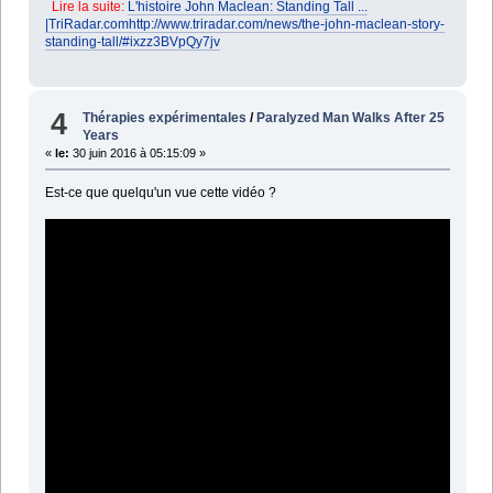
Lire la suite:
L'histoire John Maclean: Standing Tall ...
|
TriRadar.com
http://www.triradar.com/news/the-john-maclean-story-
standing-tall/#ixzz3BVpQy7jv
4
Thérapies expérimentales
/
Paralyzed Man Walks After 25
Years
«
le:
30 juin 2016 à 05:15:09 »
Est-ce que quelqu'un vue cette vidéo ?