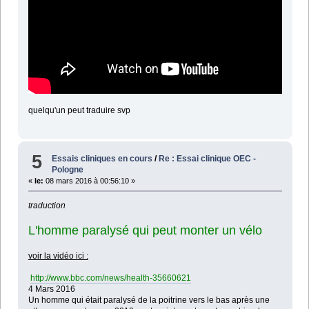
quelqu'un peut traduire svp
5
Essais cliniques en cours
/
Re : Essai clinique OEC -
Pologne
«
le:
08 mars 2016 à 00:56:10 »
traduction
L'homme paralysé qui peut monter un vélo
voir la vidéo ici :
http://www.bbc.com/news/health-35660621
4 Mars 2016
Un homme qui était paralysé de la poitrine vers le bas après une