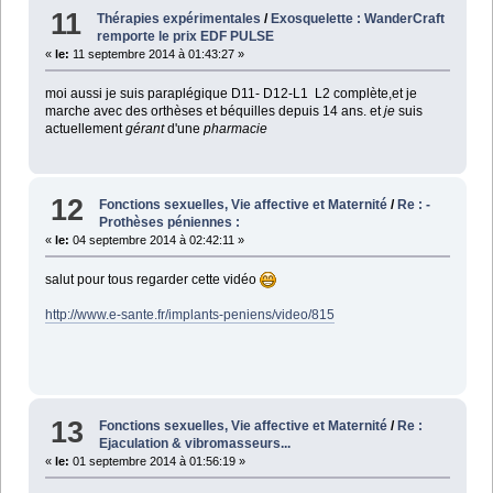
11
Thérapies expérimentales
/
Exosquelette : WanderCraft
remporte le prix EDF PULSE
«
le:
11 septembre 2014 à 01:43:27 »
moi aussi je suis paraplégique D11- D12-L1 L2 complète,et je
marche avec des orthèses et béquilles depuis 14 ans. et
je
suis
actuellement
gérant
d'une
pharmacie
12
Fonctions sexuelles, Vie affective et Maternité
/
Re : -
Prothèses péniennes :
«
le:
04 septembre 2014 à 02:42:11 »
salut pour tous regarder cette vidéo
http://www.e-sante.fr/implants-peniens/video/815
13
Fonctions sexuelles, Vie affective et Maternité
/
Re :
Ejaculation & vibromasseurs...
«
le:
01 septembre 2014 à 01:56:19 »