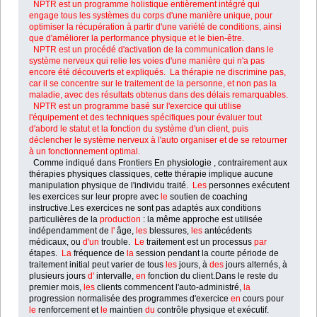
NPTR est un programme holistique entièrement intégré qui
engage tous les systèmes du corps d'une manière unique, pour
optimiser la récupération à partir d'une variété de conditions, ainsi
que d'améliorer la performance physique et le bien-être.
NPTR est un procédé d'activation de la communication dans le
système nerveux qui relie les voies d'une manière qui n'a pas
encore été découverts et expliqués. La thérapie ne discrimine pas,
car il se concentre sur le traitement de la personne, et non pas la
maladie, avec des résultats obtenus dans des délais remarquables.
NPTR est un programme basé sur l'exercice qui utilise
l'équipement et des techniques spécifiques pour évaluer tout
d'abord le statut et la fonction du système d'un client, puis
déclencher le système nerveux à l'auto organiser et de se retourner
à un fonctionnement optimal.
Comme indiqué dans
Frontiers En physiologie
, contrairement aux
thérapies physiques classiques, cette thérapie implique aucune
manipulation physique de l'individu traité.
Les
personnes exécutent
les exercices sur leur propre avec
le
soutien de coaching
instructive.
Les exercices ne sont pas adaptés aux conditions
particulières de la
production
: la même approche est utilisée
indépendamment de
l'
âge,
les
blessures,
les
antécédents
médicaux, ou
d'un
trouble.
Le
traitement est un processus
par
étapes.
La
fréquence de
la
session pendant la courte période de
traitement initial peut varier de tous
les
jours, à
des
jours alternés, à
plusieurs jours
d'
intervalle,
en
fonction du client.
Dans le reste du
premier mois,
les
clients commencent l'auto-administré,
la
progression normalisée des programmes d'exercice
en
cours pour
le
renforcement et
le
maintien
du
contrôle physique et exécutif.