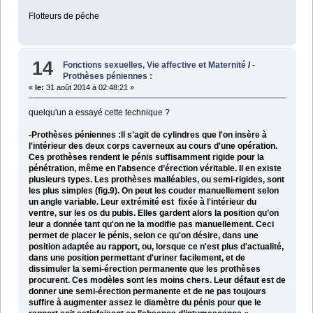
Flotteurs de pêche
14
Fonctions sexuelles, Vie affective et Maternité
/
-
Prothèses péniennes :
«
le:
31 août 2014 à 02:48:21 »
quelqu'un a essayé cette technique ?
-Prothèses péniennes :Il s'agit de cylindres que l'on insère à
l'intérieur des deux corps caverneux au cours d'une opération.
Ces prothèses rendent le pénis suffisamment rigide pour la
pénétration, même en l'absence d’érection véritable. Il en existe
plusieurs types. Les prothèses malléables, ou semi-rigides, sont
les plus simples (fig.9). On peut les couder manuellement selon
un angle variable. Leur extrémité est fixée à l'intérieur du
ventre, sur les os du pubis. Elles gardent alors la position qu’on
leur a donnée tant qu'on ne la modifie pas manuellement. Ceci
permet de placer le pénis, selon ce qu'on désire, dans une
position adaptée au rapport, ou, lorsque ce n'est plus d'actualité,
dans une position permettant d'uriner facilement, et de
dissimuler la semi-érection permanente que les prothèses
procurent. Ces modèles sont les moins chers. Leur défaut est de
donner une semi-érection permanente et de ne pas toujours
suffire à augmenter assez le diamètre du pénis pour que le