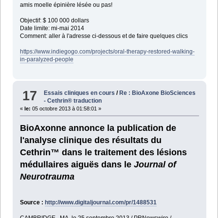
amis moelle épinière lésée ou pas!
Objectif: $ 100 000 dollars
Date limite: mi-mai 2014
Comment: aller à l'adresse ci-dessous et de faire quelques clics
https://www.indiegogo.com/projects/oral-therapy-restored-walking-
in-paralyzed-people
17
Essais cliniques en cours
/
Re : BioAxone BioSciences
- Cethrin® traduction
«
le:
05 octobre 2013 à 01:58:01 »
BioAxonne annonce la publication de
l'analyse clinique des résultats du
Cethrin™ dans le traitement des lésions
médullaires aiguës dans le
Journal of
Neurotrauma
Source :
http://www.digitaljournal.com/pr/1488531