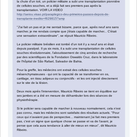
la chute d'un toit, un policier militaire a subi une transplantation pionnière
de cellules souches, et a déjà fait ses premiers pas après la
transplantation. VOIR LA VIDEO
http://aeiou.visao.pt/paraplegico-deu-primeiros-passos-depois-de-
transplante-inedito=f629815?amp
"J’ai fait un pas et je me sentait bizarre, parce que, après neuf ans sans
marcher, je me rendais compte que j'étais capable de marcher... C'était
une sensation extraordinaire", se réjouit Mauricio Ribeiro.
Le policier militaire brésilien est tombé d'un toit il y a neuf ans et était
depuis paralysé. Il ya six mois, il a subi une transplantation de cellules
souches révolutionnaire, l'aboutissement de cinq années de recherche
par des scientifiques de la Fondation Oswaldo Cruz, dans le laboratoire
de l'hôpital de São Rafael, Salvador de Bahia.
Pour la greffe, les médecins ont extrait des cellules souches
mésenchymateuses - qui ont la capacité de se transformer en os,
cartilage, en tissu adipeux ou conjonctifs - et les ont injecté directement
sur le site de la lésion.
Deux mois après l'intervention, Mauricio Ribeiro se tient en équilibre sur
ses jambes et a été en mesure de déhambuler lors des séances de
physiothérapie.
Si le policier sera capable de marcher à nouveau normalement, cela n'est
pas connu, mais les médecins sont satisfaits des résultats actuels. "Pour
ceux qui n'avaient pas de perspective... maintenant j'ai fait mes premiers
pas, c'est un signe que quelque chose se passe et va de l'avant, je
pense que cela aura tendance à aller de mieux en mieux", dit Mauricio
Ribeiro.