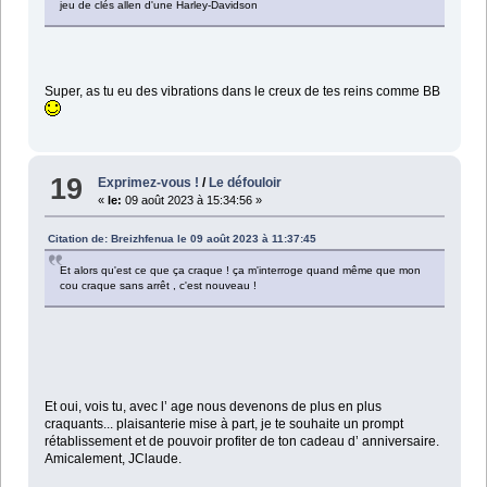
jeu de clés allen d'une Harley-Davidson
Super, as tu eu des vibrations dans le creux de tes reins comme BB
19
Exprimez-vous !
/
Le défouloir
«
le:
09 août 2023 à 15:34:56 »
Citation de: Breizhfenua le 09 août 2023 à 11:37:45
Et alors qu'est ce que ça craque ! ça m'interroge quand même que mon
cou craque sans arrêt , c'est nouveau !
Et oui, vois tu, avec l’ age nous devenons de plus en plus
craquants... plaisanterie mise à part, je te souhaite un prompt
rétablissement et de pouvoir profiter de ton cadeau d’ anniversaire.
Amicalement, JClaude.