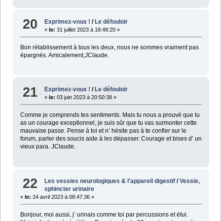
20
Exprimez-vous !
/
Le défouloir
«
le:
31 juillet 2023 à 18:48:20 »
Bon rétablissement à tous les deux, nous ne sommes vraiment pas
épargnés. Amicalement,JClaude.
21
Exprimez-vous !
/
Le défouloir
«
le:
03 juin 2023 à 20:50:38 »
Comme je comprends tes sentiments. Mais tu nous a prouvé que tu
as un courage exceptionnel, je suis sûr que tu vas surmonter cette
mauvaise passe. Pense à toi et n’ hésite pas à te confier sur le
forum, parler des soucis aide à les dépasser. Courage et bises d’ un
vieux para. JClaude.
22
Les vessies neurologiques & l'appareil digestif
/
Vessie,
sphincter urinaire
«
le:
24 avril 2023 à 08:47:36 »
Bonjour, moi aussi, j’ urinais comme toi par percussions et étui.