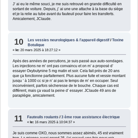
J’ ai eu le même souci, je me suis retrouvé en grande difficulté en
sortant de voiture. Depuis, j’ ai une une attache à la base du siège
et je la relie au tube avant du fauteuil pour faire les transferts.
Amicalement, JClaude.
10
Les vessies neurologiques & l'appareil digestif
/
Toxine
Botulique
«
le:
20 mars 2025 à 18:27:12 »
Apès des années de percutions, je suis passé aux auto-sondages.
Les injections ne m’ ont pas convaincu et on m’ a proposé d’
essayer Oxybutynine 5 mg matin et soir. Cela fait près de 20 ans
que ça fonctionne parfaitement. Plus aucune fuite et vessie montant
jusqu ’ à 1000 cc si je n’ ai pas le temps de m’ en occuper. Seul
inconvénient, parfois sècheresse de le bouche. Chaque cas est
différent, mais ça vaud la peine d’ essayer. JClaude 49 ans de
paraplégie, amicalement.
11
Fauteuils roulants
/
3 ème roue assistance électrique
«
le:
16 mars 2025 à 10:04:37 »
Je suis comme OXO, nous sommes assez abimés, 45 est vraiment
trop. La mienne aussi prend 25, j'ai essayé une fois pour voir.