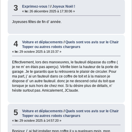
3
Exprimez-vous !
/
Joyeux Noël !
«
le:
26 décembre 2025 à 17:30:06 »
Joyeuses fêtes de fin d’ année.
4
Voiture et déplacements
/
Quels sont vos avis sur le Chair
Topper ou autres robots chargeurs
«
le:
29 octobre 2025 à 18:15:37 »
Effectivement, lors des manoeuvres, le fauteuil dépasse du coffre (
je ne m’ en étais pas aperçu). Vérifie bien la hauteur de ta porte de
garage. Je te garantis que tu retrouvera le plaisir de circuler. Pour
ma part, j’ ai un fauteuil dans ce coffre de toit et à la maison je
dispose d’ un autre fauteuil. donc je ne descend celui du toit que
lorsque je suis hors de chez moi. Si tu désire plus de détails, n’
hésite surtout pas. Amicalement, JClaude.
5
Voiture et déplacements
/
Quels sont vos avis sur le Chair
Topper ou autres robots chargeurs
«
le:
29 octobre 2025 à 14:57:20 »
Bonjour, j’ ai fait installer mon coffre il y a quelques mois, mon