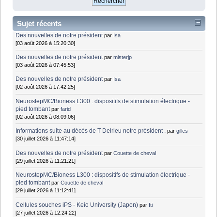
Sujet récents
Des nouvelles de notre président
par
Isa
[03 août 2026 à 15:20:30]
Des nouvelles de notre président
par
misterjp
[03 août 2026 à 07:45:53]
Des nouvelles de notre président
par
Isa
[02 août 2026 à 17:42:25]
NeurostepMC/Bioness L300 : dispositifs de stimulation électrique -
pied tombant
par
farid
[02 août 2026 à 08:09:06]
Informations suite au décès de T Delrieu notre président .
par
gilles
[30 juillet 2026 à 11:47:14]
Des nouvelles de notre président
par
Couette de cheval
[29 juillet 2026 à 11:21:21]
NeurostepMC/Bioness L300 : dispositifs de stimulation électrique -
pied tombant
par
Couette de cheval
[29 juillet 2026 à 11:12:41]
Cellules souches iPS - Keio University (Japon)
par
fti
[27 juillet 2026 à 12:24:22]