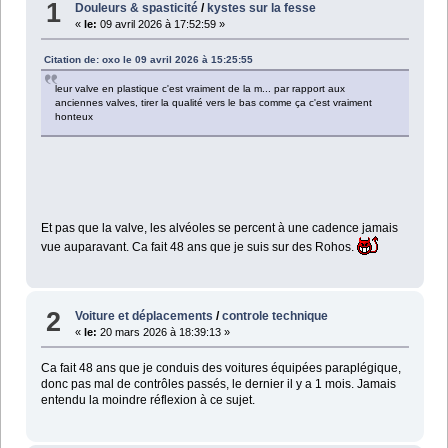
1
Douleurs & spasticité
/
kystes sur la fesse
«
le:
09 avril 2026 à 17:52:59 »
Citation de: oxo le 09 avril 2026 à 15:25:55
leur valve en plastique c'est vraiment de la m... par rapport aux
anciennes valves, tirer la qualité vers le bas comme ça c'est vraiment
honteux
Et pas que la valve, les alvéoles se percent à une cadence jamais
vue auparavant. Ca fait 48 ans que je suis sur des Rohos.
2
Voiture et déplacements
/
controle technique
«
le:
20 mars 2026 à 18:39:13 »
Ca fait 48 ans que je conduis des voitures équipées paraplégique,
donc pas mal de contrôles passés, le dernier il y a 1 mois. Jamais
entendu la moindre réflexion à ce sujet.