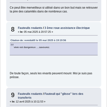
Ce peut être merveilleux si utilisé dans un bon but mais se retrouver
la pire des calamités dans de nombreux cas.
8
Fauteuils roulants
/
3 ème roue assistance électrique
«
le:
05 mai 2025 à 20:57:25 »
Citation de: remidu60 le 05 mai 2025 à 19:19:56
vivre est dangereux ....savourez.
De toute façon, seuls les vivants peuvent mourir. Moi je suis pas
présse.
9
Fauteuils roulants
/
Fauteuil qui "glisse" lors des
transferts
«
le:
12 avril 2025 à 10:11:53 »