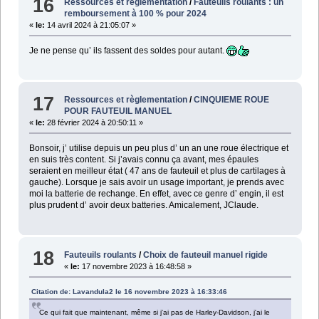
16
Ressources et règlementation
/
Fauteuils roulants : un
remboursement à 100 % pour 2024
«
le:
14 avril 2024 à 21:05:07 »
Je ne pense qu’ ils fassent des soldes pour autant.
17
Ressources et règlementation
/
CINQUIEME ROUE
POUR FAUTEUIL MANUEL
«
le:
28 février 2024 à 20:50:11 »
Bonsoir, j’ utilise depuis un peu plus d’ un an une roue électrique et
en suis très content. Si j’avais connu ça avant, mes épaules
seraient en meilleur état ( 47 ans de fauteuil et plus de cartilages à
gauche). Lorsque je sais avoir un usage important, je prends avec
moi la batterie de rechange. En effet, avec ce genre d’ engin, il est
plus prudent d’ avoir deux batteries. Amicalement, JClaude.
18
Fauteuils roulants
/
Choix de fauteuil manuel rigide
«
le:
17 novembre 2023 à 16:48:58 »
Citation de: Lavandula2 le 16 novembre 2023 à 16:33:46
Ce qui fait que maintenant, même si j'ai pas de Harley-Davidson, j'ai le