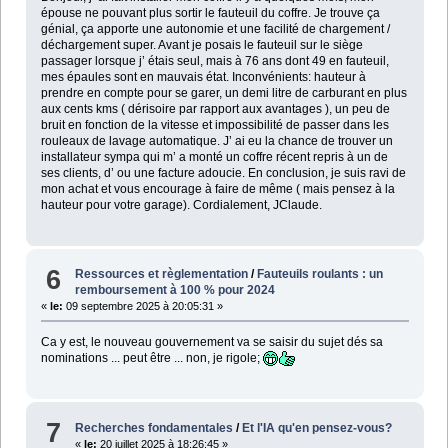
épouse ne pouvant plus sortir le fauteuil du coffre. Je trouve ça
génial, ça apporte une autonomie et une facilité de chargement /
déchargement super. Avant je posais le fauteuil sur le siège
passager lorsque j’ étais seul, mais à 76 ans dont 49 en fauteuil,
mes épaules sont en mauvais état. Inconvénients: hauteur à
prendre en compte pour se garer, un demi litre de carburant en plus
aux cents kms ( dérisoire par rapport aux avantages ), un peu de
bruit en fonction de la vitesse et impossibilité de passer dans les
rouleaux de lavage automatique. J’ ai eu la chance de trouver un
installateur sympa qui m’ a monté un coffre récent repris à un de
ses clients, d’ ou une facture adoucie. En conclusion, je suis ravi de
mon achat et vous encourage à faire de même ( mais pensez à la
hauteur pour votre garage). Cordialement, JClaude.
6
Ressources et règlementation
/
Fauteuils roulants : un
remboursement à 100 % pour 2024
«
le:
09 septembre 2025 à 20:05:31 »
Ca y est, le nouveau gouvernement va se saisir du sujet dés sa
nominations ... peut être ... non, je rigole;
7
Recherches fondamentales
/
Et l'IA qu'en pensez-vous?
«
le:
20 juillet 2025 à 18:26:45 »