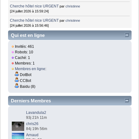
Cherche hôtel nice URGENT
par
christinne
[24 juillet 2026 à 15:59:24]
Cherche hôtel nice URGENT
par
christinne
[24 juillet 2026 à 15:56:46]
Qui est en ligne
Invités: 461
Robots: 10
Caché: 1
Membres: 1
Membres en ligne
:
DotBot
CCBot
Baidu (8)
Derniers Membres
Lavandula2
93j 21h 11m
chris26
84j 19h 56m
Arnaud