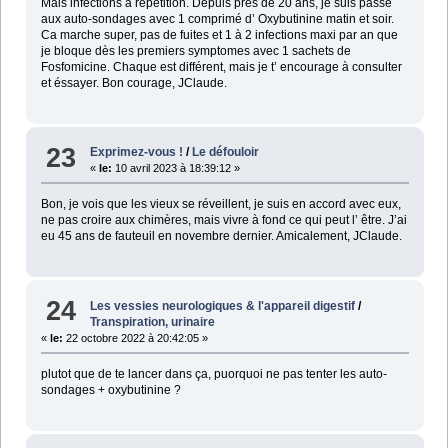
Mais infections à répétition. Depuis près de 20 ans, je suis passé
aux auto-sondages avec 1 comprimé d’ Oxybutinine matin et soir.
Ca marche super, pas de fuites et 1 à 2 infections maxi par an que
je bloque dès les premiers symptomes avec 1 sachets de
Fosfomicine. Chaque est différent, mais je t’ encourage à consulter
et éssayer. Bon courage, JClaude.
23
Exprimez-vous !
/
Le défouloir
«
le:
10 avril 2023 à 18:39:12 »
Bon, je vois que les vieux se réveillent, je suis en accord avec eux,
ne pas croire aux chimères, mais vivre à fond ce qui peut l’ être. J’ai
eu 45 ans de fauteuil en novembre dernier. Amicalement, JClaude.
24
Les vessies neurologiques & l'appareil digestif
/
Transpiration, urinaire
«
le:
22 octobre 2022 à 20:42:05 »
plutot que de te lancer dans ça, puorquoi ne pas tenter les auto-
sondages + oxybutinine ?