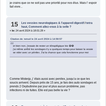
je crains que ce ne soit pas une priorité pour nos élus. Mais l’ espoir
fait vivre...
15
Les vessies neurologiques & l'appareil digestif
/
tetra
haut, Comment allez-vous à la selle ?
«
le:
24 avril 2024 à 18:01:28 »
Citation de: tetra4 le 24 avril 2024 à 14:58:57
et bien non, j'essaie de rester un tétraplégique bio 😁😂
j'ai même arrêté les sondages il y a quelques temps pour laisser la vessie
se vider avec un pénilex. J'ai la chance que cela fonctionne pour moi
Comme Misterjp, j’ étais aussi avec penilex, jusqu’a ce que les
soucis arrivent. Depuis près de 15 ans, je fais des auto sondages et
prends 2 Oxybutinine par jour et plus aucun problème, pas
infections ni de fuites. Elle est pas belle la vie ?