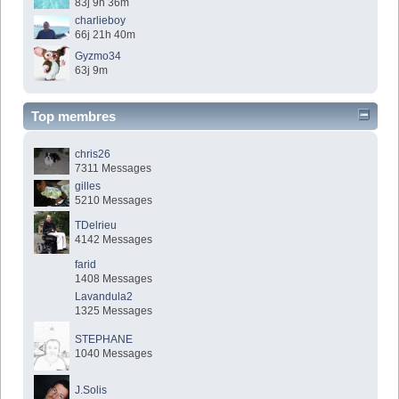
83j 9h 36m
charlieboy
66j 21h 40m
Gyzmo34
63j 9m
Top membres
chris26
7311 Messages
gilles
5210 Messages
TDelrieu
4142 Messages
farid
1408 Messages
Lavandula2
1325 Messages
STEPHANE
1040 Messages
J.Solis