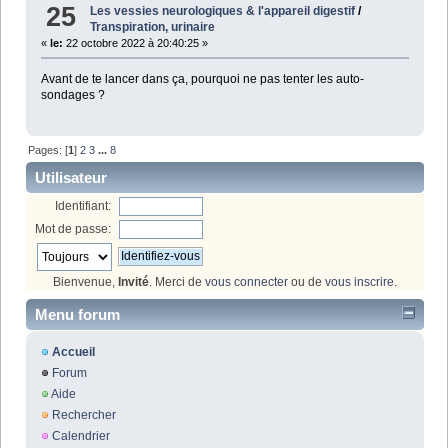
25
Les vessies neurologiques & l'appareil digestif
/
Transpiration, urinaire
«
le:
22 octobre 2022 à 20:40:25 »
Avant de te lancer dans ça, pourquoi ne pas tenter les auto-
sondages ?
Pages: [
1
]
2
3
...
8
Utilisateur
Identifiant:
Mot de passe:
Bienvenue,
Invité
. Merci de
vous connecter
ou de
vous inscrire
.
Menu forum
Accueil
Forum
Aide
Rechercher
Calendrier