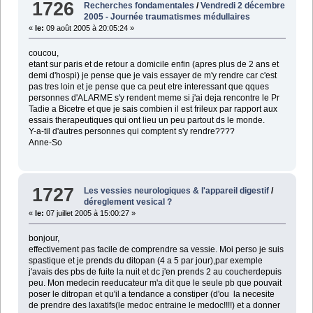
1726
Recherches fondamentales
/
Vendredi 2 décembre
2005 - Journée traumatismes médullaires
«
le:
09 août 2005 à 20:05:24 »
coucou,
etant sur paris et de retour a domicile enfin (apres plus de 2 ans et
demi d'hospi) je pense que je vais essayer de m'y rendre car c'est
pas tres loin et je pense que ca peut etre interessant que qques
personnes d'ALARME s'y rendent meme si j'ai deja rencontre le Pr
Tadie a Bicetre et que je sais combien il est frileux par rapport aux
essais therapeutiques qui ont lieu un peu partout ds le monde.
Y-a-til d'autres personnes qui comptent s'y rendre????
Anne-So
1727
Les vessies neurologiques & l'appareil digestif
/
déreglement vesical ?
«
le:
07 juillet 2005 à 15:00:27 »
bonjour,
effectivement pas facile de comprendre sa vessie. Moi perso je suis
spastique et je prends du ditopan (4 a 5 par jour),par exemple
j'avais des pbs de fuite la nuit et dc j'en prends 2 au coucherdepuis
peu. Mon medecin reeducateur m'a dit que le seule pb que pouvait
poser le ditropan et qu'il a tendance a constiper (d'ou la necesite
de prendre des laxatifs(le medoc entraine le medoc!!!!) et a donner