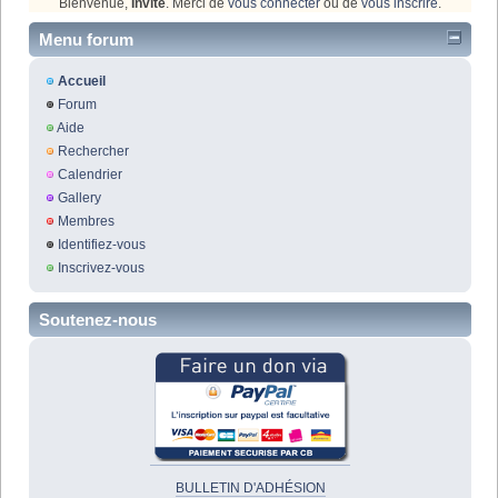
Bienvenue,
Invité
. Merci de
vous connecter
ou de
vous inscrire
.
Menu forum
Accueil
Forum
Aide
Rechercher
Calendrier
Gallery
Membres
Identifiez-vous
Inscrivez-vous
Soutenez-nous
BULLETIN D'ADHÉSION