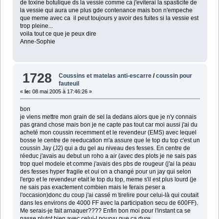
de toxine botulique ds la vessie comme ca j'eviterai la spasticite de
la vessie qui aura une plus gde contenance mais bon n'empeche
que meme avec ca il peut toujours y avoir des fuites si la vessie est
trop pleine...
voila tout ce que je peux dire
Anne-Sophie
1728
Coussins et matelas anti-escarre
/
coussin pour
fauteuil
«
le:
08 mai 2005 à 17:46:26 »
bon
je viens mettre mon grain de sel la dedans alors que je n'y connais
pas grand chose mais bon je ne capte pas tout car moi aussi j'ai du
acheté mon coussin recemment et le revendeur (EMS) avec lequel
bosse le centre de reeducation m'a assure que le top du top c'est un
coussin Jay (J2) qui a du gel au niveau des fesses. En centre de
réeduc j'avais au debut un roho a air (avec des plots je ne sais pas
trop quel modele et comme j'avais des pbs de rougeur (j'ai la peau
des fesses hyper fragile et oui on a changé pour un jay qui selon
l'ergo et le revendeur etait le top du top, meme s'il est plus lourd (je
ne sais pas exactement combien mais le ferais peser a
l'occasion)donc du coup j'ai cassé m tirelire pour celui-là qui coutait
dans les environs de 4000 FF avec la participation secu de 600FF).
Me serais-je fait arnaquer???? Enfin bon moi pour l'instant ca se
passe plutot bien avec celui-l pourvu que ca dure....