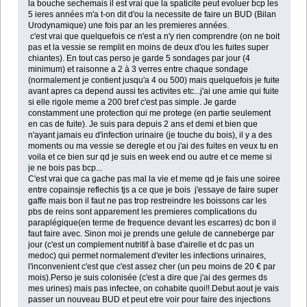
la bouche sechemais il est vrai que la spaticite peut evoluer bcp les
5 ieres années m'a t-on dit d'ou la necessite de faire un BUD (Bilan
Urodynamique) une fois par an les premieres années.
c'est vrai que quelquefois ce n'est a n'y rien comprendre (on ne boit
pas et la vessie se remplit en moins de deux d'ou les fuites super
chiantes). En tout cas perso je garde 5 sondages par jour (4
minimum) et raisonne a 2 à 3 verres entre chaque sondage
(normalement je contient jusqu'a 4 ou 500) mais quelquefois je fuite
avant apres ca depend aussi tes activites etc...j'ai une amie qui fuite
si elle rigole meme a 200 bref c'est pas simple. Je garde
constamment une protection qui me protege (en partie seulement
en cas de fuite). Je suis para depuis 2 ans et demi et bien que
n'ayant jamais eu d'infection urinaire (je touche du bois), il y a des
moments ou ma vessie se deregle et ou j'ai des fuites en veux tu en
voila et ce bien sur qd je suis en week end ou autre et ce meme si
je ne bois pas bcp...
C'est vrai que ca gache pas mal la vie et meme qd je fais une soiree
entre copainsje reflechis tjs a ce que je bois j'essaye de faire super
gaffe mais bon il faut ne pas trop restreindre les boissons car les
pbs de reins sont apparement les premieres complications du
paraplégique(en terme de frequence devant les escarres) dc bon il
faut faire avec. Sinon moi je prends une gelule de canneberge par
jour (c'est un complement nutritif à base d'airelle et dc pas un
medoc) qui permet normalement d'eviter les infections urinaires,
l'inconvenient c'est que c'est assez cher (un peu moins de 20 € par
mois).Perso je suis colonisée (c'est a dire que j'ai des germes ds
mes urines) mais pas infectee, on cohabite quoi!!.Debut aout je vais
passer un nouveau BUD et peut etre voir pour faire des injections