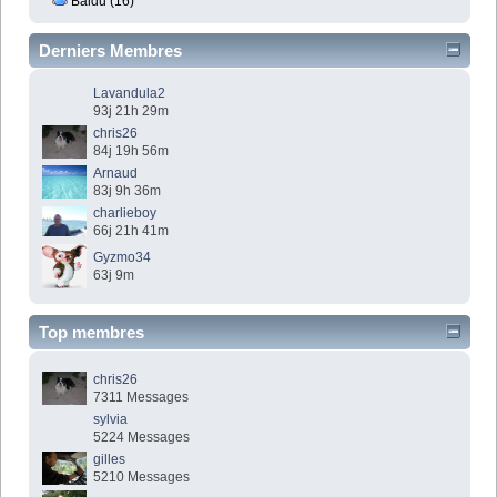
Baidu (16)
Derniers Membres
Lavandula2
93j 21h 29m
chris26
84j 19h 56m
Arnaud
83j 9h 36m
charlieboy
66j 21h 41m
Gyzmo34
63j 9m
Top membres
chris26
7311 Messages
sylvia
5224 Messages
gilles
5210 Messages