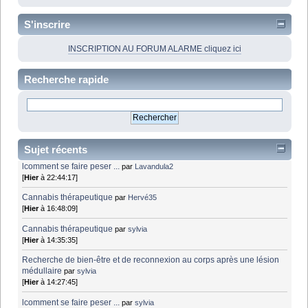
S'inscrire
INSCRIPTION AU FORUM ALARME cliquez ici
Recherche rapide
Sujet récents
lcomment se faire peser ...
par
Lavandula2
[
Hier
à 22:44:17]
Cannabis thérapeutique
par
Hervé35
[
Hier
à 16:48:09]
Cannabis thérapeutique
par
sylvia
[
Hier
à 14:35:35]
Recherche de bien-être et de reconnexion au corps après une lésion
médullaire
par
sylvia
[
Hier
à 14:27:45]
lcomment se faire peser ...
par
sylvia