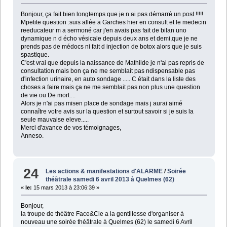
Bonjour, ça fait bien longtemps que je n ai pas démarré un post !!!!!
Mpetite question :suis allée a Garches hier en consult et le medecin
reeducateur m a sermoné car j'en avais pas fait de bilan uno
dynamique n d écho vésicale depuis deux ans et demi,que je ne
prends pas de médocs ni fait d injection de botox alors que je suis
spastique.
C'est vrai que depuis la naissance de Mathilde je n'ai pas repris de
consultation mais bon ça ne me semblait pas ndispensable pas
d'infection urinaire, en auto sondage ..... C était dans la liste des
choses a faire mais ça ne me semblait pas non plus une question
de vie ou De mort....
Alors je n'ai pas misen place de sondage mais j aurai aimé
connaître votre avis sur la question et surtout savoir si je suis la
seule mauvaise eleve.....
Merci d'avance de vos témoignages,
Anneso.
24
Les actions & manifestations d'ALARME
/
Soirée
théâtrale samedi 6 avril 2013 à Quelmes (62)
«
le:
15 mars 2013 à 23:06:39 »
Bonjour,
la troupe de théâtre Face&Cie a la gentillesse d'organiser à
nouveau une soirée théâtrale à Quelmes (62) le samedi 6 Avril