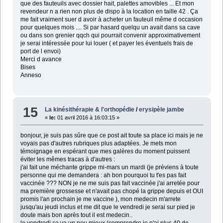
que des fauteuils avec dossier hait, palettes amovibles ... Et mon
revendeur n a rien non plus de dispo à la location en taille 42 . Ça
me fait vraiment suer d avoir à acheter un fauteuil même d occasion
pour quelques mois .... Si par hasard quelqu un avait dans sa cave
ou dans son grenier qqch qui pourrait convenir approximativement
je serai intéressée pour lui louer ( et payer les éventuels frais de
port de l envoi)
Merci d avance
Bises
Anneso
15
La kinésithérapie & l'orthopédie
/
erysipèle jambe
«
le:
01 avril 2016 à 16:03:15 »
bonjour, je suis pas sûre que ce post ait toute sa place ici mais je ne
voyais pas d'autres rubriques plus adaptées. Je mets mon
témoignage en espérant que mes galères du moment puissent
éviter les mêmes tracas à d'autres :
j'ai fait une méchante grippe mi-mars un mardi (je préviens à toute
personne qui me demandera : ah bon pourquoi tu t'es pas fait
vaccinée ??? NON je ne me suis pas fait vaccinée j'ai arretée pour
ma première grossesse et n'avait pas chopé la grippe depuis et OUI
promis l'an prochain je me vaccine ), mon medecin m'arrete
jusqu'au jeudi inclus et me dit que le vendredi je serai sur pied je
doute mais bon après tout il est medecin..