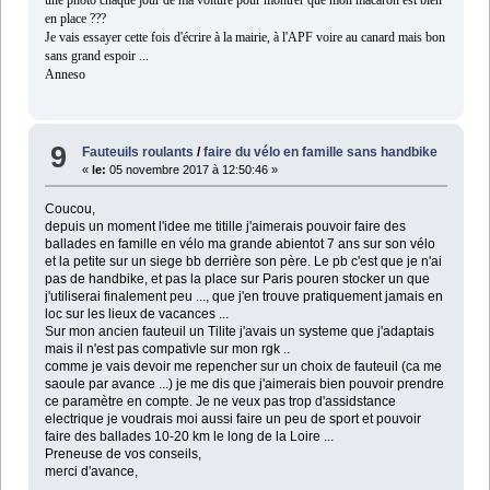
une photo chaque jour de ma voiture pour montrer que mon macaron est bien
en place ???
Je vais essayer cette fois d'écrire à la mairie, à l'APF voire au canard mais bon
sans grand espoir ...
Anneso
9
Fauteuils roulants
/
faire du vélo en famille sans handbike
«
le:
05 novembre 2017 à 12:50:46 »
Coucou,
depuis un moment l'idee me titille j'aimerais pouvoir faire des
ballades en famille en vélo ma grande abientot 7 ans sur son vélo
et la petite sur un siege bb derrière son père. Le pb c'est que je n'ai
pas de handbike, et pas la place sur Paris pouren stocker un que
j'utiliserai finalement peu ..., que j'en trouve pratiquement jamais en
loc sur les lieux de vacances ...
Sur mon ancien fauteuil un Tilite j'avais un systeme que j'adaptais
mais il n'est pas compativle sur mon rgk ..
comme je vais devoir me repencher sur un choix de fauteuil (ca me
saoule par avance ...) je me dis que j'aimerais bien pouvoir prendre
ce paramètre en compte. Je ne veux pas trop d'assidstance
electrique je voudrais moi aussi faire un peu de sport et pouvoir
faire des ballades 10-20 km le long de la Loire ...
Preneuse de vos conseils,
merci d'avance,