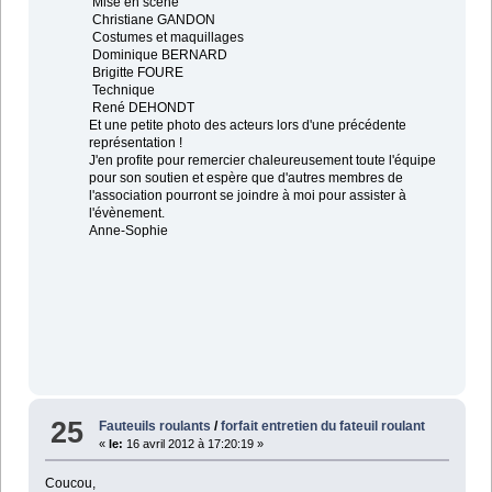
Mise en scène
Christiane GANDON
Costumes et maquillages
Dominique BERNARD
Brigitte FOURE
Technique
René DEHONDT
Et une petite photo des acteurs lors d'une précédente
représentation !
J'en profite pour remercier chaleureusement toute l'équipe
pour son soutien et espère que d'autres membres de
l'association pourront se joindre à moi pour assister à
l'évènement.
Anne-Sophie
25
Fauteuils roulants
/
forfait entretien du fateuil roulant
«
le:
16 avril 2012 à 17:20:19 »
Coucou,