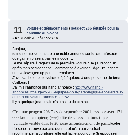
11
Voiture et déplacements
/
peugeot 206 équipée pour la
conduite au volant
«
le:
31 août 2017 à 09:22:43 »
Bonjour,
je me permets de mettre une petite annonce sur le forum j'espère
que ça ne froissera pas les modos ....
Je me sépare à regrets de la première voiture que j'ai reconduit
après mon accident et qui commence à avoir de l'âge. J'ai acheté
une volkswagen up pour la remplacer.
J'avais acheter cette voiture déjà équipée à une personne du forum
d'ailleurs !
J'ai mis l'annonce sur handiannonce :
http://www.handi-
annonces.fr/peugeot-206-equipee-pour-paraplegique-accelerateur-
et-frein-au-volant--annonce-29952
il y a quelque jours mais n'ai pas eu de contacts.
C'est une peugeot 206 7 cv de septembre 2001, essence avec 171
000 km au compteur,
boîte de vitesse: automatique
[/size]
véhicule visible dans le 20 ième arrondissement de paris.
[/color]
Perso je la trouve parfaite pour quelqu'un qui voudrait
recommencer à conduire, elle est facile à conduire (tirer/pousser