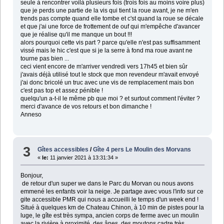
seule à rencontrer voilà plusieurs fois (trois fois au moins voire plus)
que je perds une partie de la vis qui tient la roue avant, je ne m'en
trends pas compte quand elle tombe et c'st quand la roue se décale
et que j'ai une force de frottement de ouf qui m'empêche d'avancer
que je réalise qu'il me manque un bout !!!
alors pourquoi cette vis part ? parce qu'elle n'est pas suffisamment
vissé mais le hic c'est que si je la serre à fond ma roue avant ne
tourne pas bien ...
ceci vient encore de m'arriver vendredi vers 17h45 et bien sûr
j'avais déjà utilisé tout le stock que mon revendeur m'avait envoyé
j'ai donc bricolé un truc avec une vis de remplacement mais bon
c'est pas top et assez pénible !
quelqu'un a-t-il le même pb que moi ? et surtout comment l'éviter ?
merci d'avance de vos retours et bon dimanche !
Anneso
3
Gîtes accessibles
/
Gîte 4 pers Le Moulin des Morvans
«
le:
11 janvier 2021 à 13:31:34 »
Bonjour,
de retour d'un super we dans le Parc du Morvan ou nous avons
emmené les enfants voir la neige. Je partage avec vous l'info sur ce
gite accessible PMR qui nous a accueilli le temps d'un week end !
Situé à quelques km de Chateau Chinon, à 10 min de pistes pour la
luge, le gîte est très sympa, ancien corps de ferme avec un moulin
avec la rivière à proximité, des ânes, des moutons cadre très