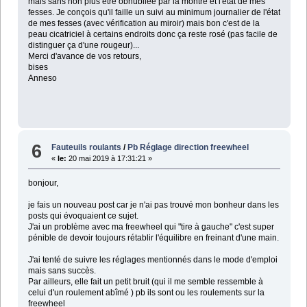
mais sans non plus être obnubilée par la montre et l'état de mes
fesses. Je conçois qu'il faille un suivi au minimum journalier de l'état
de mes fesses (avec vérification au miroir) mais bon c'est de la
peau cicatriciel à certains endroits donc ça reste rosé (pas facile de
distinguer ça d'une rougeur)...
Merci d'avance de vos retours,
bises
Anneso
6
Fauteuils roulants
/
Pb Réglage direction freewheel
«
le:
20 mai 2019 à 17:31:21 »
bonjour,
je fais un nouveau post car je n'ai pas trouvé mon bonheur dans les
posts qui évoquaient ce sujet.
J'ai un problème avec ma freewheel qui "tire à gauche" c'est super
pénible de devoir toujours rétablir l'équilibre en freinant d'une main.
J'ai tenté de suivre les réglages mentionnés dans le mode d'emploi
mais sans succès.
Par ailleurs, elle fait un petit bruit (qui il me semble ressemble à
celui d'un roulement abîmé ) pb ils sont ou les roulements sur la
freewheel