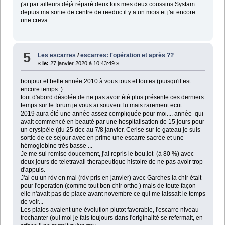
j'ai par ailleurs déjà réparé deux fois mes deux coussins Systam
depuis ma sortie de centre de reeduc il y a un mois et j'ai encore
une creva
5
Les escarres
/
escarres: l'opération et après ??
«
le:
27 janvier 2020 à 10:43:49 »
bonjour et belle année 2010 à vous tous et toutes (puisqu'il est
encore temps..)
tout d'abord désolée de ne pas avoir été plus présente ces derniers
temps sur le forum je vous ai souvent lu mais rarement ecrit ...
2019 aura été une année assez compliquée pour moi.... année qui
avait commencé en beauté par une hospitalisation de 15 jours pour
un erysipèle (du 25 dec au 7/8 janvier. Cerise sur le gateau je suis
sortie de ce sejour avec en prime une escarre sacrée et une
hémoglobine très basse ...
Je me sui remise doucement, j'ai repris le bou,lot (à 80 %) avec
deux jours de teletravail therapeutique histoire de ne pas avoir trop
d'appuis.
J'ai eu un rdv en mai (rdv pris en janvier) avec Garches la chir était
pour l'operation (comme tout bon chir ortho ) mais de toute façon
elle n'avait pas de place avant novembre ce qui me laissait le temps
de voir...
Les plaies avaient une évolution plutot favorable, l'escarre niveau
trochanter (oui moi je fais toujours dans l'originalité se refermait, en