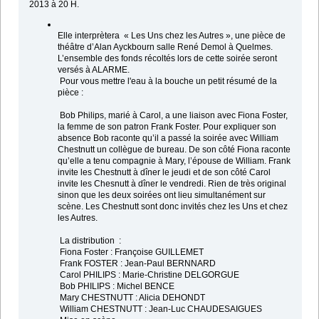
2013 à 20 H.
Elle interprètera « Les Uns chez les Autres », une pièce de
théâtre d’Alan Ayckbourn salle René Demol à Quelmes.
L’ensemble des fonds récoltés lors de cette soirée seront
versés à ALARME.
Pour vous mettre l'eau à la bouche un petit résumé de la
pièce :
Bob Philips, marié à Carol, a une liaison avec Fiona Foster,
la femme de son patron Frank Foster. Pour expliquer son
absence Bob raconte qu’il a passé la soirée avec William
Chestnutt un collègue de bureau. De son côté Fiona raconte
qu’elle a tenu compagnie à Mary, l’épouse de William. Frank
invite les Chestnutt à dîner le jeudi et de son côté Carol
invite les Chesnutt à dîner le vendredi. Rien de très original
sinon que les deux soirées ont lieu simultanément sur
scène. Les Chestnutt sont donc invités chez les Uns et chez
les Autres.
La distribution :
Fiona Foster : Françoise GUILLEMET
Frank FOSTER : Jean-Paul BERNNARD
Carol PHILIPS : Marie-Christine DELGORGUE
Bob PHILIPS : Michel BENCE
Mary CHESTNUTT : Alicia DEHONDT
William CHESTNUTT : Jean-Luc CHAUDESAIGUES