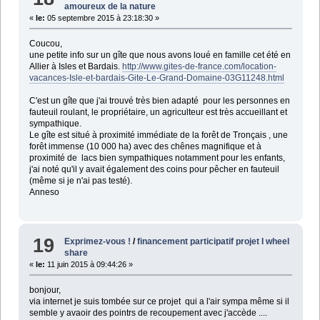
amoureux de la nature
«
le:
05 septembre 2015 à 23:18:30 »
Coucou,
une petite info sur un gîte que nous avons loué en famille cet été en
Allier à Isles et Bardais.
http://www.gites-de-france.com/location-
vacances-Isle-et-bardais-Gite-Le-Grand-Domaine-03G11248.html
C'est un gîte que j'ai trouvé très bien adapté pour les personnes en
fauteuil roulant, le propriétaire, un agriculteur est très accueillant et
sympathique.
Le gîte est situé à proximité immédiate de la forêt de Tronçais , une
forêt immense (10 000 ha) avec des chênes magnifique et à
proximité de lacs bien sympathiques notamment pour les enfants,
j'ai noté qu'il y avait également des coins pour pêcher en fauteuil
(même si je n'ai pas testé).
Anneso
19
Exprimez-vous !
/
financement participatif projet I wheel
share
«
le:
11 juin 2015 à 09:44:26 »
bonjour,
via internet je suis tombée sur ce projet qui a l'air sympa même si il
semble y avaoir des pointrs de recoupement avec j'accède ....