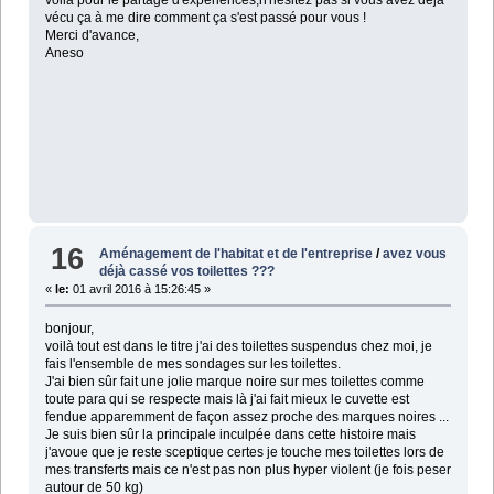
voilà pour le partage d'expériences,n'hésitez pas si vous avez déjà
vécu ça à me dire comment ça s'est passé pour vous !
Merci d'avance,
Aneso
16
Aménagement de l'habitat et de l'entreprise
/
avez vous
déjà cassé vos toilettes ???
«
le:
01 avril 2016 à 15:26:45 »
bonjour,
voilà tout est dans le titre j'ai des toilettes suspendus chez moi, je
fais l'ensemble de mes sondages sur les toilettes.
J'ai bien sûr fait une jolie marque noire sur mes toilettes comme
toute para qui se respecte mais là j'ai fait mieux le cuvette est
fendue apparemment de façon assez proche des marques noires ...
Je suis bien sûr la principale inculpée dans cette histoire mais
j'avoue que je reste sceptique certes je touche mes toilettes lors de
mes transferts mais ce n'est pas non plus hyper violent (je fois peser
autour de 50 kg)