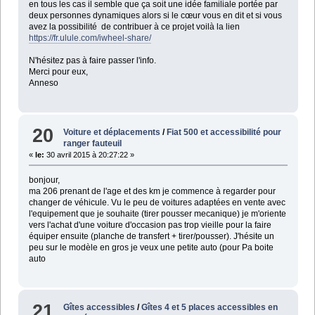
en tous les cas il semble que ça soit une idée familiale portée par
deux personnes dynamiques alors si le cœur vous en dit et si vous
avez la possibilité de contribuer à ce projet voilà la lien
https://fr.ulule.com/iwheel-share/
N'hésitez pas à faire passer l'info.
Merci pour eux,
Anneso
20
Voiture et déplacements
/
Fiat 500 et accessibilité pour
ranger fauteuil
«
le:
30 avril 2015 à 20:27:22 »
bonjour,
ma 206 prenant de l'age et des km je commence à regarder pour
changer de véhicule. Vu le peu de voitures adaptées en vente avec
l'equipement que je souhaite (tirer pousser mecanique) je m'oriente
vers l'achat d'une voiture d'occasion pas trop vieille pour la faire
équiper ensuite (planche de transfert + tirer/pousser). J'hésite un
peu sur le modèle en gros je veux une petite auto (pour Pa boite
auto
21
Gîtes accessibles
/
Gîtes 4 et 5 places accessibles en