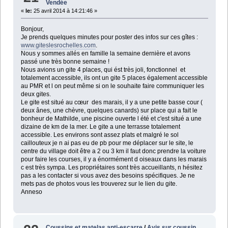
Vendée
«
le:
25 avril 2014 à 14:21:46 »
Bonjour,
Je prends quelques minutes pour poster des infos sur ces gîtes :
www.giteslesrochelles.com
.
Nous y sommes allés en famille la semaine dernière et avons
passé une très bonne semaine !
Nous avions un gite 4 places, qui ést très joli, fonctionnel et
totalement accessible, ils ont un gite 5 places également accessible
au PMR et l on peut même si on le souhaite faire communiquer les
deux gites.
Le gite est situé au cœur des marais, il y a une petite basse cour (
deux ânes, une chèvre, quelques canards) sur place qui a fait le
bonheur de Mathilde, une piscine ouverte l été et c'est situé a une
dizaine de km de la mer. Le gite a une terrasse totalement
accessible. Les environs sont assez plats et malgré le sol
caillouteux je n ai pas eu de pb pour me déplacer sur le site, le
centre du village doit être a 2 ou 3 km il faut donc prendre la voiture
pour faire les courses, il y a énormément d oiseaux dans les marais
c est très sympa. Les propriétaires sont très accueillants, n hésitez
pas a les contacter si vous avez des besoins spécifiques. Je ne
mets pas de photos vous les trouverez sur le lien du gite.
Anneso
Coussins et matelas anti-escarre
/
Avis sur coussin