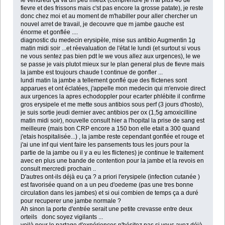
le vendredi ça va un peu mieux (comprendre je n'ai plus 40 de
fievre et des frissons mais c'st pas encore la grosse patate), je reste
donc chez moi et au moment de m'habiller pour aller chercher un
nouvel arret de travail, je decouvre que m jambe gauche est
énorme et gonflée ....
diagnostic du medecin erysipèle, mise sus antibio Augmentin 1g
matin midi soir ...et réevaluation de l'état le lundi (et surtout si vous
ne vous sentez pas bien pdt le we vous allez aux urgences), le we
se passe je vais plutot mieux sur le plan general plus de fievre mais
la jambe est toujours chaude t continue de gonfler ...
lundi matin la jambe a tellement gonflé que des flictenes sont
apparues et ont éclatées, j'appelle mon medecin qui m'envoie direct
aux urgences la apres echodoppler pour ecarter phlébite il confirme
gros erysipele et me mette sous antibios sous perf (3 jours d'hosto),
je suis sortie jeudi dernier avec antibios per ox (1,5g amoxicilline
matin midi soir), nouvelle consult hier a l'hopital la prise de sang est
meilleure (mais bon CRP encore a 150 bon elle etait a 300 quand
j'etais hospitalisée...) , la jambe reste cependant gonflée et rouge et
j'ai une inf qui vient faire les pansements tous les jours pour la
partie de la jambe ou il y a eu les flictenes) je continue le traitement
avec en plus une bande de contention pour la jambe et la revois en
consult mercredi prochain ..
D'autres ont-ils déjà eu ça ? a priori l'erysipele (infection cutanée )
est favorisée quand on a un peu d'oedeme (pas une tres bonne
circulation dans les jambes) et si oui combien de temps ça a duré
pour recuperer une jambe normale ?
Ah sinon la porte d'entrée serait une petite crevasse entre deux
orteils donc soyez vigilants ...