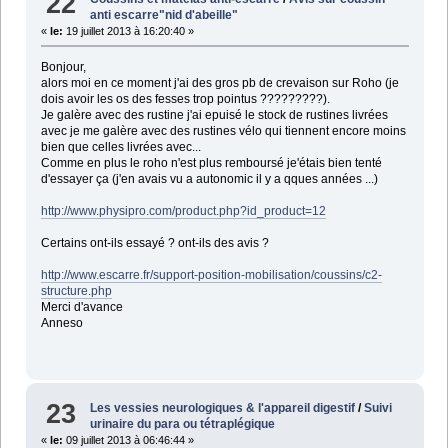
22
anti escarre"nid d'abeille"
«
le:
19 juillet 2013 à 16:20:40 »
Bonjour,
alors moi en ce moment j'ai des gros pb de crevaison sur Roho (je
dois avoir les os des fesses trop pointus ?????????).
Je galère avec des rustine j'ai epuisé le stock de rustines livrées
avec je me galère avec des rustines vélo qui tiennent encore moins
bien que celles livrées avec...
Comme en plus le roho n'est plus remboursé je'étais bien tenté
d'essayer ça (j'en avais vu a autonomic il y a qques années ...)
http://www.physipro.com/product.php?id_product=12
Certains ont-ils essayé ? ont-ils des avis ?
http://www.escarre.fr/support-position-mobilisation/coussins/c2-
structure.php
Merci d'avance
Anneso
23
Les vessies neurologiques & l'appareil digestif
/
Suivi
urinaire du para ou tétraplégique
«
le:
09 juillet 2013 à 06:46:44 »