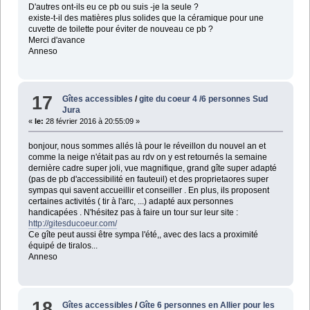
D'autres ont-ils eu ce pb ou suis -je la seule ?
existe-t-il des matières plus solides que la céramique pour une
cuvette de toilette pour éviter de nouveau ce pb ?
Merci d'avance
Anneso
17
Gîtes accessibles
/
gite du coeur 4 /6 personnes Sud
Jura
«
le:
28 février 2016 à 20:55:09 »
bonjour, nous sommes allés là pour le réveillon du nouvel an et
comme la neige n'était pas au rdv on y est retournés la semaine
dernière cadre super joli, vue magnifique, grand gîte super adapté
(pas de pb d'accessibilité en fauteuil) et des proprietaores super
sympas qui savent accueillir et conseiller . En plus, ils proposent
certaines activités ( tir à l'arc, ...) adapté aux personnes
handicapées . N'hésitez pas à faire un tour sur leur site :
http://gitesducoeur.com/
Ce gîte peut aussi être sympa l'été,, avec des lacs a proximité
équipé de tiralos...
Anneso
18
Gîtes accessibles
/
Gîte 6 personnes en Allier pour les