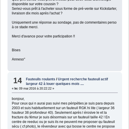
disponible sur votre coussin ?
Seriez-vous prêt à l'acheter sous forme de pré-vente sur Kickstarter,
livraison dix mois après l'achat ?
Uniquement une réponse au sondage, pas de commentaires perso
à ce stade merci.
Merci d'avance pour votre participation !!
Bises
Anneso"
14
Fauteuils roulants
/
Urgent recherche fauteuil actif
largeur 42 à louer quelques mois ....
«
le:
09 mai 2016 à 20:22:22 »
bonjour,
Pour ceux qui n aurai pas suivi mes péripéties je suis para depuis
2003 et suis habituellement sur un fauteuil RGK hi lite ( largeur 36
hauteur 38 profondeur 40). Seulement après l érosive le et la
fracture du fémur je suis désormais sur un fauteuil taille 42 ! En
centre de reeduc ou je suis ils ne peuvent me proposer qu fauteuil
sécu ( cf photo), le rêvendeur avec qui bosse le centre ne propose