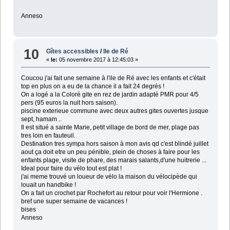
Anneso
10
Gîtes accessibles
/
Ile de Ré
«
le:
05 novembre 2017 à 12:45:03 »
Coucou j'ai fait une semaine à l'ile de Ré avec les enfants et c'était
top en plus on a eu de la chance il a fait 24 degrés !
On a logé a la Coloré gite en rez de jardin adapté PMR pour 4/5
pers (95 euros la nuit hors saison).
piscine exterieue commune avec deux autres gites ouvertes jusque
sept, hamam ..
Il est situé a sainte Marie, petit village de bord de mer, plage pas
tres loin en fauteuil.
Destination tres sympa hors saison à mon avis qd c'est blindé juillet
aout ça doit etre un peu pénible, plein de choses à faire pour les
enfants plage, visite de phare, des marais salants,d'une huitrerie ...
Ideal pour faire du vélo tout est plat !
j'ai meme trouvé un loueur de vélo la maison du vélocipède qui
louait un handbike !
On a fait un crochet par Rochefort au retour pour voir l'Hermione .
bref une super semaine de vacances !
bises
Anneso