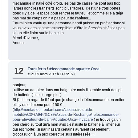
mécanique installé côté droit), les bas de caisse ne sont pas trop
larges donc les transferts sont plus faciles, c'est une trois portes
donc il y a de l'espace pour rentrer le fauteuil et comme elle a déjà
pas mal de coups on n'a pas peur de l'abîmer...
J'aurai bien voulu qu'une personne handi puisse en profiter donc si
vous avez des contacts susceptibles d'être intéressés n'hésitez pas
sinon elle finira sur le bon coin
Merci d'avance,
Anneso
12
Transferts
/
télecommande aquatec Orca
«
le:
09 mars 2017 à 14:09:15 »
bonjour,
j'utilise un aquatec dans ma baignoire mais il semble avoir des pb
de batterie (il ne charge plus).
Si j'ai bien regardé il faut que je change la télécommande en entier
et il y en qd meme pour 150 €
(
http://monfauteuilroulant.com/Accessoires-aide-
mobilit%C3%A9/Pi%C3%A8ces-de-Rechange/Telecommande-
pour-Elevateur-de-bain-Aquatec-Orca--Invacare
) je trouve ça un
peu chéro surtout qu'a mon avis c'est juste la batterie à l'intérieur
qui est morte) si par jhasard certains auraient cet élément
d'occasuion à un prix correct je suis intéressée ...