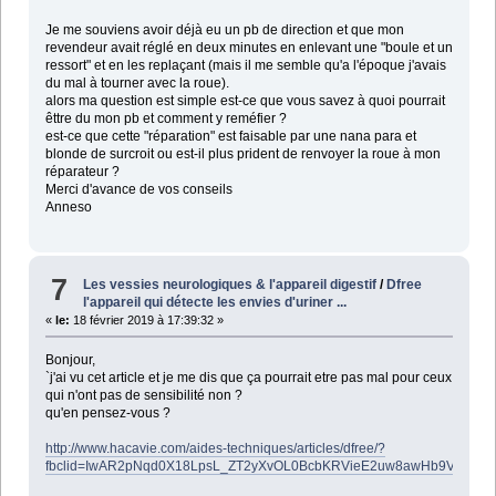
Je me souviens avoir déjà eu un pb de direction et que mon
revendeur avait réglé en deux minutes en enlevant une "boule et un
ressort" et en les replaçant (mais il me semble qu'a l'époque j'avais
du mal à tourner avec la roue).
alors ma question est simple est-ce que vous savez à quoi pourrait
êttre du mon pb et comment y reméfier ?
est-ce que cette "réparation" est faisable par une nana para et
blonde de surcroit ou est-il plus prident de renvoyer la roue à mon
réparateur ?
Merci d'avance de vos conseils
Anneso
7
Les vessies neurologiques & l'appareil digestif
/
Dfree
l'appareil qui détecte les envies d'uriner ...
«
le:
18 février 2019 à 17:39:32 »
Bonjour,
`j'ai vu cet article et je me dis que ça pourrait etre pas mal pour ceux
qui n'ont pas de sensibilité non ?
qu'en pensez-vous ?
http://www.hacavie.com/aides-techniques/articles/dfree/?
fbclid=IwAR2pNqd0X18LpsL_ZT2yXvOL0BcbKRVieE2uw8awHb9VV3ds