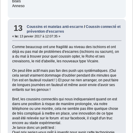
bises
Anneso
13
Coussins et matelas anti-escarre
/
Coussin connecté et
prévention d'escarres
«
le:
13 janvier 2017 à 12:07:35 »
Comme beaucoup ont une fragilité au niveau des ischions et ont
déjà eu pas mal de problèmes d'escarres (ischions ou sacrum), on
a du mal à trouver pour quel coussin opter, le Roho et ses
crevaisons, le nid d'abeille, les nouveaux type Vicaire.
On peut être actif mais pas fan des push ups systématiques. (Oui
cela serait vraiment dommage d'oublier pendant dix minutes que
l'on est en fauteuil roulant ! ) Et pour ne rien arranger, on peut faire
de longues journées en fauteuil et même avoir envie d'avoir ses
enfants sur les genoux !
Bref, les coussins connectés qui nous indiqueraient quand on est
dans une position à risque de manière prolongée, via notre
téléphone ou une montre, cela ne semble pas être quelque chose
de très compliqué à mettre en place, une innovation de ce type
avait été relevée sur le forum et sur facebook, il s'agit d'un truc
encore au stade expérimental.
Je lance donc un petit test :
Quel prix seriez-vous prêt à investir pour avoir cette technologie