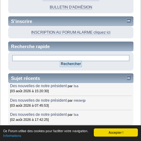
BULLETIN D'ADHÉSION
S'inscrire
INSCRIPTION AU FORUM ALARME cliquez ici
Recherche rapide
Sujet récents
Des nouvelles de notre président
par
Isa
[03 août 2026 à 15:20:30]
Des nouvelles de notre président
par
misterjp
[03 août 2026 à 07:45:53]
Des nouvelles de notre président
par
Isa
[02 août 2026 à 17:42:25]
NeurostepMC/Bioness L300 : dispositifs de stimulation électrique -
Ce Forum utilise des cookies pour faciliter votre navigation.
Accepter !
pied tombant
par
farid
Informations
[02 août 2026 à 08:09:06]