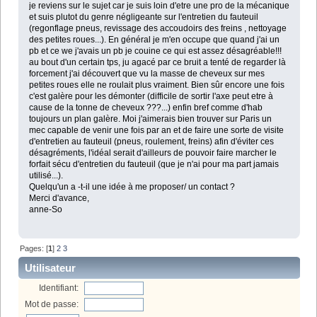
je reviens sur le sujet car je suis loin d'etre une pro de la mécanique
et suis plutot du genre négligeante sur l'entretien du fauteuil
(regonflage pneus, revissage des accoudoirs des freins , nettoyage
des petites roues...). En général je m'en occupe que quand j'ai un
pb et ce we j'avais un pb je couine ce qui est assez désagréable!!!
au bout d'un certain tps, ju agacé par ce bruit a tenté de regarder là
forcement j'ai découvert que vu la masse de cheveux sur mes
petites roues elle ne roulait plus vraiment. Bien sûr encore une fois
c'est galère pour les démonter (difficile de sortir l'axe peut etre à
cause de la tonne de cheveux ???...) enfin bref comme d'hab
toujours un plan galère. Moi j'aimerais bien trouver sur Paris un
mec capable de venir une fois par an et de faire une sorte de visite
d'entretien au fauteuil (pneus, roulement, freins) afin d'éviter ces
désagréments, l'idéal serait d'ailleurs de pouvoir faire marcher le
forfait sécu d'entretien du fauteuil (que je n'ai pour ma part jamais
utilisé...).
Quelqu'un a -t-il une idée à me proposer/ un contact ?
Merci d'avance,
anne-So
Pages: [
1
]
2
3
Utilisateur
Identifiant:
Mot de passe: