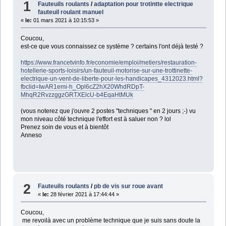
1
Fauteuils roulants
/
adaptation pour trotintte electrique
fauteuil roulant manuel
«
le:
01 mars 2021 à 10:15:53 »
Coucou,
est-ce que vous connaissez ce système ? certains l'ont déjà testé ?
https://www.francetvinfo.fr/economie/emploi/metiers/restauration-
hotellerie-sports-loisirs/un-fauteuil-motorise-sur-une-trottinette-
electrique-un-vent-de-liberte-pour-les-handicapes_4312023.html?
fbclid=IwAR1emi-h_Opl6cZ2hX20WhdRDpT-
MhqR2RvzzggzGRTXElcU-b4EqaHtMUk
(vous noterez que j'ouvre 2 postes "techniques " en 2 jours ;-) vu
mon niveau côté technique l'effort est à saluer non ? lol
Prenez soin de vous et à bientôt
Anneso
2
Fauteuils roulants
/
pb de vis sur roue avant
«
le:
28 février 2021 à 17:44:44 »
Coucou,
me revoilà avec un problème technique que je suis sans doute la