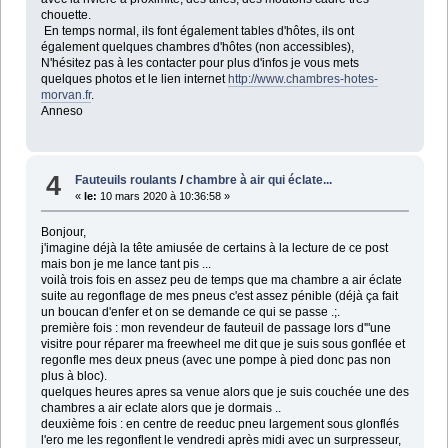
chouette.
En temps normal, ils font également tables d'hôtes, ils ont
également quelques chambres d'hôtes (non accessibles),
N'hésitez pas à les contacter pour plus d'infos je vous mets
quelques photos et le lien internet
http://www.chambres-hotes-
morvan.fr
.
Anneso
4
Fauteuils roulants
/
chambre à air qui éclate...
«
le:
10 mars 2020 à 10:36:58 »
Bonjour,
j'imagine déjà la tête amiusée de certains à la lecture de ce post
mais bon je me lance tant pis ...
voilà trois fois en assez peu de temps que ma chambre a air éclate
suite au regonflage de mes pneus c'est assez pénible (déjà ça fait
un boucan d'enfer et on se demande ce qui se passe .;.
première fois : mon revendeur de fauteuil de passage lors d'"une
visitre pour réparer ma freewheel me dit que je suis sous gonflée et
regonfle mes deux pneus (avec une pompe à pied donc pas non
plus à bloc).
quelques heures apres sa venue alors que je suis couchée une des
chambres a air eclate alors que je dormais ..
deuxième fois : en centre de reeduc pneu largement sous glonflés
l'ero me les regonflent le vendredi après midi avec un surpresseur,