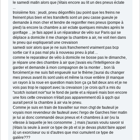
le samedi matin alors que j'étais encore au lit un des pneus éclate
...
troisième fois : jeudi, pneu dégonflés (au point que les freins ne
freinent plus bien et les transferts sont un peu casse gueule je
demande à mon cher et tendre de regonfler mes pneus (pompe à
pied) la encore la chambre a air eclate quelques minutes après le
gonflage ... je fais appel à un réparateur de vélo sur Paris qui se
déplace a domicile il me change la chambre a air, ne voit rien dans
le pneu qui expliquerait une crevaison
samedi soir alors que je ne suis franchement vraiment pas bcp
sortie car il a pas mal plu à nouveau pneu à plat ...
comme le reparateur de vélo à domicile ne bosse pas le dimanche,
je répare une des chambre à air que j'avais eiu l'intelligence de
garder et demande à mon compagnon de la monter .. bon là
forcément je me suis fait engueulé sur le thème j'aurai du changer
mes pneus avant ils sont usés et même la roue entière (il manque
un rayon à la roue en question mais bon ça ça fait deux ans et je ne
vois pas trop le rapport avec la crevaison ) je crois qu'il a mis du
"scotch isolant noir"sur le fond de jante et a réparé mais bon encore
une fois cette crevaison n'était pas apparemment dû à qqch qui
aurait percé la chambre à air via le pneu.
Comme je suis en train de travailler sur mon chgt de fauteuil je
voyais mon revendeur de fauteuil avec l'ergo de Garches hier matin
je lui ai donc commandé deux pneus et 4 chambres à air (vu la
vitesse à laquelle je les consomme ..) mais j'aurais voulu savoir si
j'étais la seule à avoir ce type de pb et si je devas plutot faire appel
à) un exorciseur ou si d'autres que moi cumulent ce type de
galère???