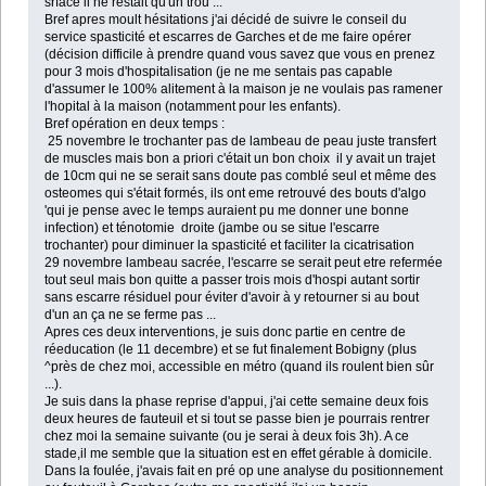
srface il ne restait qu'un trou ...
Bref apres moult hésitations j'ai décidé de suivre le conseil du
service spasticité et escarres de Garches et de me faire opérer
(décision difficile à prendre quand vous savez que vous en prenez
pour 3 mois d'hospitalisation (je ne me sentais pas capable
d'assumer le 100% alitement à la maison je ne voulais pas ramener
l'hopital à la maison (notamment pour les enfants).
Bref opération en deux temps :
25 novembre le trochanter pas de lambeau de peau juste transfert
de muscles mais bon a priori c'était un bon choix il y avait un trajet
de 10cm qui ne se serait sans doute pas comblé seul et même des
osteomes qui s'était formés, ils ont eme retrouvé des bouts d'algo
'qui je pense avec le temps auraient pu me donner une bonne
infection) et ténotomie droite (jambe ou se situe l'escarre
trochanter) pour diminuer la spasticité et faciliter la cicatrisation
29 novembre lambeau sacrée, l'escarre se serait peut etre refermée
tout seul mais bon quitte a passer trois mois d'hospi autant sortir
sans escarre résiduel pour éviter d'avoir à y retourner si au bout
d'un an ça ne se ferme pas ...
Apres ces deux interventions, je suis donc partie en centre de
réeducation (le 11 decembre) et se fut finalement Bobigny (plus
^près de chez moi, accessible en métro (quand ils roulent bien sûr
...).
Je suis dans la phase reprise d'appui, j'ai cette semaine deux fois
deux heures de fauteuil et si tout se passe bien je pourrais rentrer
chez moi la semaine suivante (ou je serai à deux fois 3h). A ce
stade,il me semble que la situation est en effet gérable à domicile.
Dans la foulée, j'avais fait en pré op une analyse du positionnement