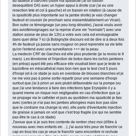
au fauteuil à Garches (outre ma spasticité j'ai un bassin
desequilibré D/G avec un hyper appui à droite (car j'ai eu une
resection tete et col à gauche) et un bassin en rotation (à cause de
la spasticité plus importante sur la jambe droite) je vais changer
fauteuil et coussin (le prochain sera vraisemblablement un Vicair).
Bon outre ce témoignage (un peu long désolée), j'aurai voulu avoir
des avis/témoignages sur la reprise d'une vie "normale"( avec une
station assise de plus de 12h) a votre avis cela est envisageable
dans quel délai ? ici (à Bobigny)le discours est de dire si à deux fois
4h de fauteuil ça passe sans rougeur on peut reprendre sa vie telle
qu'on l'entend avec une surveillance +++ de la peau.
La medecin CRF de Garches est elle plus prudente (je la revois le 9
mars). Les ténotomie et l'injection de botox dans les ischio jambiers
(en préop) ayant été peu efficace elle voudrait bien que je teste le
baclofène en intracathéral mais bon rien que le test c'est 5 jours
d'hospi (et à ce stade je suis en overdose de blouses blanches et je
ne me vois pas à peine sortie repartir pour une semaine d'hospi
surtout que j'ai à priori un avis plutot défavorable sur la pompe (vu
que j'ai une tendance à faire des infections type Erysipèle il y a
quand meme un risque non négligeable en cas d'infection que ça
se propage via le cathéter et puis au quotidien ma spasticité je fais
avec (certes je n'ai pas les jambes allongées mais bon pas sûre
que le contraire ma change la vie), elle parle d'éventuelle injection
de graisse si jamais on voit que c'est trop fragile (ce qui ne semble
pas être le cas à ce stade)
J'avoue que si je suis tres contente de rentrer chez moi (d'être à
nouveau avec mes enfants etc ...), j'ai aussi très peur de franchir ce
cap en tous les cas je veux le franchir sans encombre ni rechute