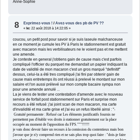
Anne-Sophie
8
Exprimez-vous !
/
Avez-vous des pb de PV ??
«
le:
22 août 2018 à 14:22:05 »
coucou, un petit post pour savoir si je suis laseule malchanceuse
en ce moment je cumule les PV à Paris le stationnement est gratuit
avec macaron mais les verbilisateurs ne le voient pas et me mettent
une amende.
Je conteste en general j'obtiens gain de cause mais c'est parfois
compliqué l'officier du parquet me demandait un papier indiquant la
date de validité de mon macaron c'est un gros marqué "definitif"
dessus, celui-la a été tres compliqué j'ai fini par obtenir gain de
cause mais entretemps ils ont réussi à prelevé le montant sur mon
salaire et l'on aussi prélevé sur mon compte bacaire sympa non
pour une amende annulé ...
La je viens de tester une contestation d'amende avec le nouveau
service de forfait post stationnement sur Paris et surprise mon
recours a été refusé: j'ai joint scan de mon macaron, ma carte
d'invalidité et ma carte grise et j'ai eu un refus libellé ainsi : "
-
Gratuité permanente : Refusé car Les éléments justificatifs fournis ne
permettent pas d'établir vos droits à stationner gratuitement sur la place
occupée au moment de l'apposition du FPS."""!!!!!!
je vais donc devoir faire un recours à la comission du contentieux mais bon
j'avoue que je n'y comprend rien et ne sais plus trop quoi faire : "dois-je faire