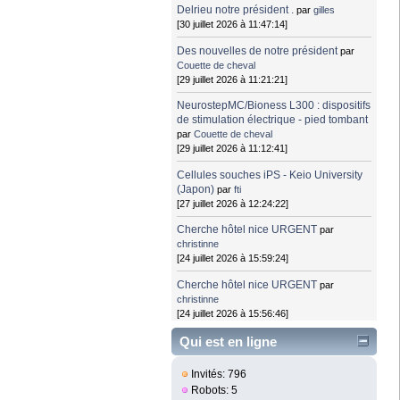
Delrieu notre président .
par
gilles
[30 juillet 2026 à 11:47:14]
Des nouvelles de notre président
par
Couette de cheval
[29 juillet 2026 à 11:21:21]
NeurostepMC/Bioness L300 : dispositifs
de stimulation électrique - pied tombant
par
Couette de cheval
[29 juillet 2026 à 11:12:41]
Cellules souches iPS - Keio University
(Japon)
par
fti
[27 juillet 2026 à 12:24:22]
Cherche hôtel nice URGENT
par
christinne
[24 juillet 2026 à 15:59:24]
Cherche hôtel nice URGENT
par
christinne
[24 juillet 2026 à 15:56:46]
Qui est en ligne
Invités: 796
Robots: 5