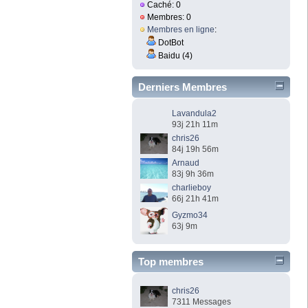
Caché: 0
Membres: 0
Membres en ligne
:
DotBot
Baidu (4)
Derniers Membres
Lavandula2
93j 21h 11m
chris26
84j 19h 56m
Arnaud
83j 9h 36m
charlieboy
66j 21h 41m
Gyzmo34
63j 9m
Top membres
chris26
7311 Messages