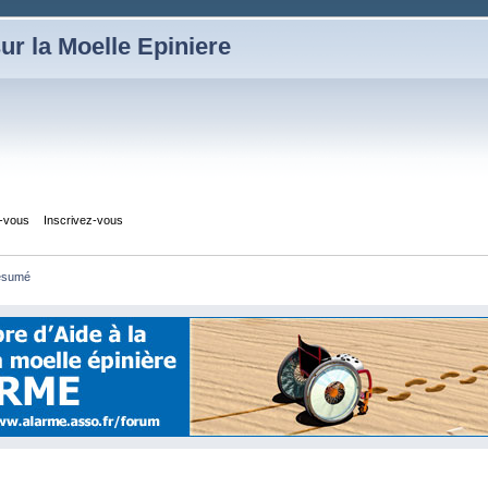
ur la Moelle Epiniere
z-vous
Inscrivez-vous
ésumé