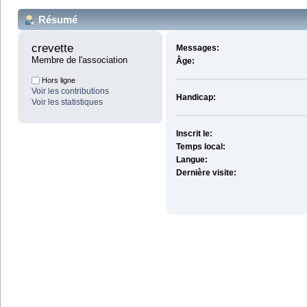
Résumé
crevette 
Messages:
Membre de l'association
Âge:
Hors ligne
Voir les contributions
Handicap:
Voir les statistiques
Inscrit le:
Temps local:
Langue:
Dernière visite: