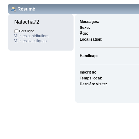
Résumé
Natacha72 
Messages:
Sexe:
Hors ligne
Âge:
Voir les contributions
Localisation:
Voir les statistiques
Handicap:
Inscrit le:
Temps local:
Dernière visite: