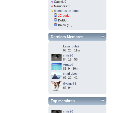
Caché: 0
Membres: 1
Membres en ligne
:
JClaude
DotBot
Baidu (10)
Derniers Membres
Lavandula2
93j 21h 11m
chris26
84j 19h 56m
Arnaud
83j 9h 36m
charlieboy
66j 21h 41m
Gyzmo34
63j 9m
Top membres
chris26