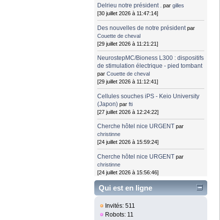
Delrieu notre président .
par
gilles
[30 juillet 2026 à 11:47:14]
Des nouvelles de notre président
par
Couette de cheval
[29 juillet 2026 à 11:21:21]
NeurostepMC/Bioness L300 : dispositifs
de stimulation électrique - pied tombant
par
Couette de cheval
[29 juillet 2026 à 11:12:41]
Cellules souches iPS - Keio University
(Japon)
par
fti
[27 juillet 2026 à 12:24:22]
Cherche hôtel nice URGENT
par
christinne
[24 juillet 2026 à 15:59:24]
Cherche hôtel nice URGENT
par
christinne
[24 juillet 2026 à 15:56:46]
Qui est en ligne
Invités: 511
Robots: 11