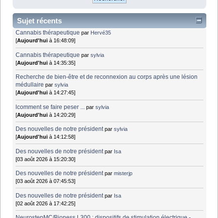
Sujet récents
Cannabis thérapeutique
par
Hervé35
[
Aujourd'hui
à 16:48:09]
Cannabis thérapeutique
par
sylvia
[
Aujourd'hui
à 14:35:35]
Recherche de bien-être et de reconnexion au corps après une lésion
médullaire
par
sylvia
[
Aujourd'hui
à 14:27:45]
lcomment se faire peser ...
par
sylvia
[
Aujourd'hui
à 14:20:29]
Des nouvelles de notre président
par
sylvia
[
Aujourd'hui
à 14:12:58]
Des nouvelles de notre président
par
Isa
[03 août 2026 à 15:20:30]
Des nouvelles de notre président
par
misterjp
[03 août 2026 à 07:45:53]
Des nouvelles de notre président
par
Isa
[02 août 2026 à 17:42:25]
NeurostepMC/Bioness L300 : dispositifs de stimulation électrique -