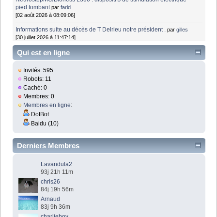
pied tombant
par
farid
[02 août 2026 à 08:09:06]
Informations suite au décès de T Delrieu notre président .
par
gilles
[30 juillet 2026 à 11:47:14]
Qui est en ligne
Invités: 595
Robots: 11
Caché: 0
Membres: 0
Membres en ligne
:
DotBot
Baidu (10)
Derniers Membres
Lavandula2
93j 21h 11m
chris26
84j 19h 56m
Arnaud
83j 9h 36m
charlieboy