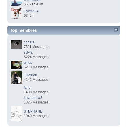
66j 21h 41m
Gyzmo34
63j 9m
Top membres
chris26
7311 Messages
sylvia
5224 Messages
gilles
5210 Messages
TDelrieu
4142 Messages
farid
1408 Messages
Lavandula2
1325 Messages
STEPHANE
1040 Messages