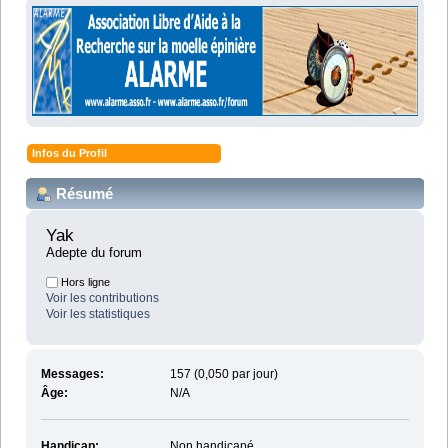
Infos du Profil
Résumé
Yak 
Adepte du forum
Hors ligne
Voir les contributions
Voir les statistiques
Messages:
157 (0,050 par jour)
Âge:
N/A
Handicap:
Non handicapé