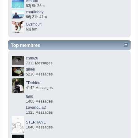
Arnaud
83j 9h 36m
charlieboy
66j 21h 41m
Gyzmo34
63j 9m
Top membres
chris26
7311 Messages
gilles
5210 Messages
TDelrieu
4142 Messages
farid
1408 Messages
Lavandula2
1325 Messages
STEPHANE
1040 Messages