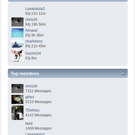
Lavandula2
93j 21h 11m
chris26
84j 19h 56m
Arnaud
83j 9h 36m
charlieboy
66j 21h 40m
Gyzmo34
63j 9m
Top membres
chris26
7311 Messages
gilles
5210 Messages
TDelrieu
4142 Messages
farid
1408 Messages
Lavandula2