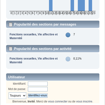
0
1
2
3
4
5
6
7
8
9
10
11
12
13
14
15
16
17
18
19
20
21
22
23
Popularité des sections par messages
Fonctions sexuelles, Vie affective et
7
Maternité
Popularité des sections par activité
Fonctions sexuelles, Vie affective et
0,11%
Maternité
Utilisateur
Identifiant:
Mot de passe:
Bienvenue,
Invité
. Merci de
vous connecter
ou de
vous inscrire
.