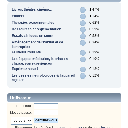
Livres, théatre, cinéma...
1,47%
Enfants
1,14%
Thérapies expérimentales
0,62%
Ressources et règlementation
0,59%
Essais cliniques en cours
0,58%
Aménagement de l'habitat et de
0,34%
l'entreprise
Fauteuils roulants
0,29%
Les équipes médicales, la prise en
0,19%
charge, vos expériences
Exprimez-vous !
0,18%
Les vessies neurologiques & l'appareil
0,12%
digestif
Utilisateur
Identifiant:
Mot de passe:
Bienvenue,
Invité
. Merci de
vous connecter
ou de
vous inscrire
.