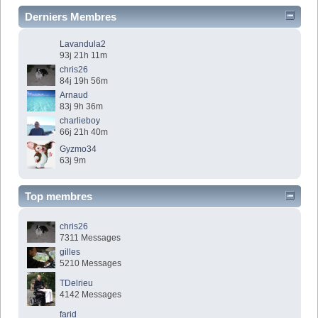
Derniers Membres
Lavandula2
93j 21h 11m
chris26
84j 19h 56m
Arnaud
83j 9h 36m
charlieboy
66j 21h 40m
Gyzmo34
63j 9m
Top membres
chris26
7311 Messages
gilles
5210 Messages
TDelrieu
4142 Messages
farid