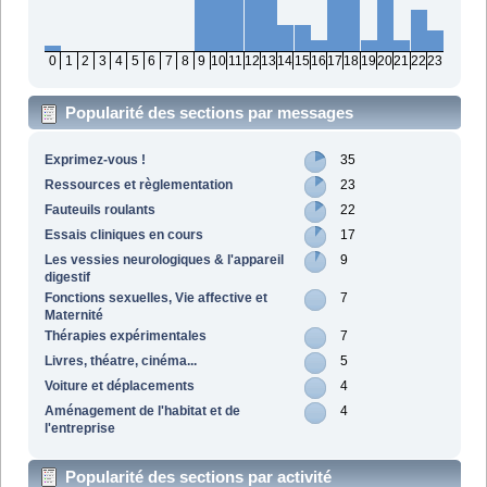
0
1
2
3
4
5
6
7
8
9
10
11
12
13
14
15
16
17
18
19
20
21
22
23
Popularité des sections par messages
Exprimez-vous !
35
Ressources et règlementation
23
Fauteuils roulants
22
Essais cliniques en cours
17
Les vessies neurologiques & l'appareil
9
digestif
Fonctions sexuelles, Vie affective et
7
Maternité
Thérapies expérimentales
7
Livres, théatre, cinéma...
5
Voiture et déplacements
4
Aménagement de l'habitat et de
4
l'entreprise
Popularité des sections par activité