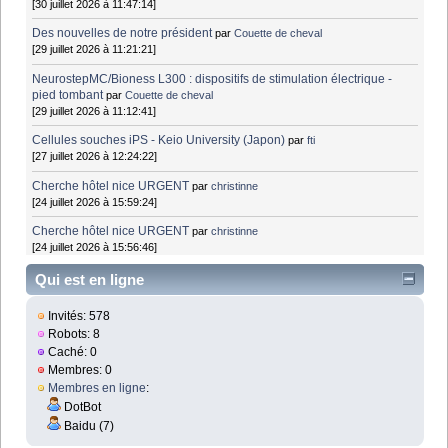
[30 juillet 2026 à 11:47:14]
Des nouvelles de notre président
par
Couette de cheval
[29 juillet 2026 à 11:21:21]
NeurostepMC/Bioness L300 : dispositifs de stimulation électrique -
pied tombant
par
Couette de cheval
[29 juillet 2026 à 11:12:41]
Cellules souches iPS - Keio University (Japon)
par
fti
[27 juillet 2026 à 12:24:22]
Cherche hôtel nice URGENT
par
christinne
[24 juillet 2026 à 15:59:24]
Cherche hôtel nice URGENT
par
christinne
[24 juillet 2026 à 15:56:46]
Qui est en ligne
Invités: 578
Robots: 8
Caché: 0
Membres: 0
Membres en ligne
:
DotBot
Baidu (7)