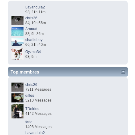
Lavandula2
93j 21h 11m
chris26
84j 19h 56m
Arnaud
83j 9h 36m
charlieboy
66j 21h 40m
Gyzmo34
63j 9m
Top membres
chris26
7311 Messages
gilles
5210 Messages
TDelrieu
4142 Messages
farid
1408 Messages
Lavandula2