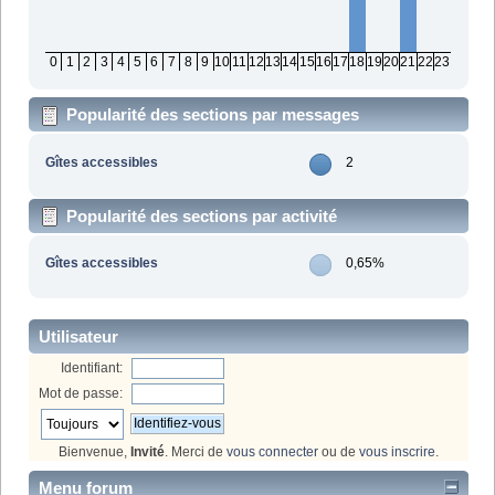
0
1
2
3
4
5
6
7
8
9
10
11
12
13
14
15
16
17
18
19
20
21
22
23
Popularité des sections par messages
Gîtes accessibles
2
Popularité des sections par activité
Gîtes accessibles
0,65%
Utilisateur
Identifiant:
Mot de passe:
Bienvenue,
Invité
. Merci de
vous connecter
ou de
vous inscrire
.
Menu forum