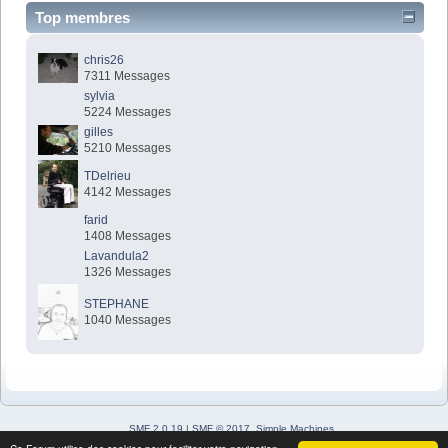
Top membres
chris26
7311 Messages
sylvia
5224 Messages
gilles
5210 Messages
TDelrieu
4142 Messages
farid
1408 Messages
Lavandula2
1326 Messages
STEPHANE
1040 Messages
SMF 2.0.19
|
SMF © 2017
,
Simple Machines
Simple Audio Video Embedder