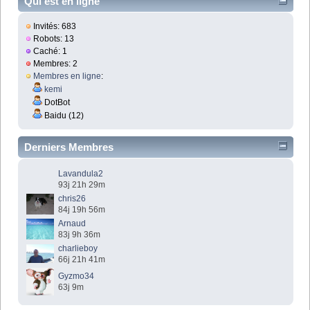
Qui est en ligne
Invités: 683
Robots: 13
Caché: 1
Membres: 2
Membres en ligne
:
kemi
DotBot
Baidu (12)
Derniers Membres
Lavandula2
93j 21h 29m
chris26
84j 19h 56m
Arnaud
83j 9h 36m
charlieboy
66j 21h 41m
Gyzmo34
63j 9m