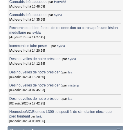
Cannabis thérapeutique
par
Hervé35
[
Aujourd'hui
à 16:48:09]
Cannabis thérapeutique
par
sylvia
[
Aujourd'hui
à 14:35:35]
Recherche de bien-être et de reconnexion au corps après une lésion
médullaire
par
sylvia
[
Aujourd'hui
à 14:27:45]
lcomment se faire peser ...
par
sylvia
[
Aujourd'hui
à 14:20:29]
Des nouvelles de notre président
par
sylvia
[
Aujourd'hui
à 14:12:58]
Des nouvelles de notre président
par
Isa
[03 août 2026 à 15:20:30]
Des nouvelles de notre président
par
misterjp
[03 août 2026 à 07:45:53]
Des nouvelles de notre président
par
Isa
[02 août 2026 à 17:42:25]
NeurostepMC/Bioness L300 : dispositifs de stimulation électrique -
pied tombant
par
farid
[02 août 2026 à 08:09:06]