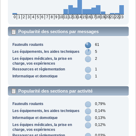
0
1
2
3
4
5
6
7
8
9
10
11
12
13
14
15
16
17
18
19
20
21
22
23
Popularité des sections par messages
Fauteuils roulants
61
Les équipements, les aides techniques
5
Les équipes médicales, la prise en
2
charge, vos expériences
Ressources et règlementation
1
Informatique et domotique
1
Popularité des sections par activité
Fauteuils roulants
0,79%
Les équipements, les aides techniques
0,14%
Informatique et domotique
0,13%
Les équipes médicales, la prise en
0,12%
charge, vos expériences
Ressources et règlementation
0,03%