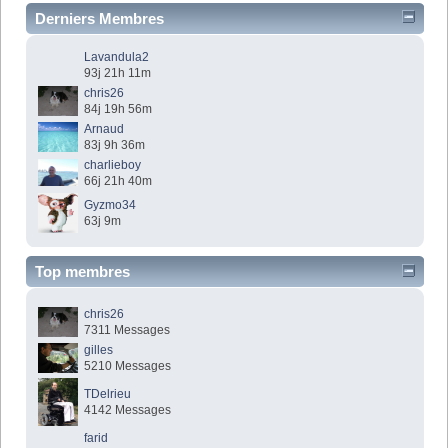
Derniers Membres
Lavandula2
93j 21h 11m
chris26
84j 19h 56m
Arnaud
83j 9h 36m
charlieboy
66j 21h 40m
Gyzmo34
63j 9m
Top membres
chris26
7311 Messages
gilles
5210 Messages
TDelrieu
4142 Messages
farid