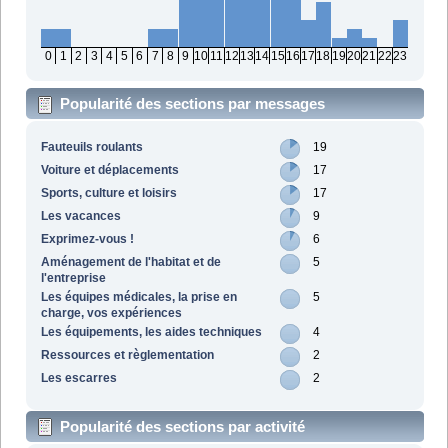
0
1
2
3
4
5
6
7
8
9
10
11
12
13
14
15
16
17
18
19
20
21
22
23
Popularité des sections par messages
Fauteuils roulants
19
Voiture et déplacements
17
Sports, culture et loisirs
17
Les vacances
9
Exprimez-vous !
6
Aménagement de l'habitat et de
5
l'entreprise
Les équipes médicales, la prise en
5
charge, vos expériences
Les équipements, les aides techniques
4
Ressources et règlementation
2
Les escarres
2
Popularité des sections par activité