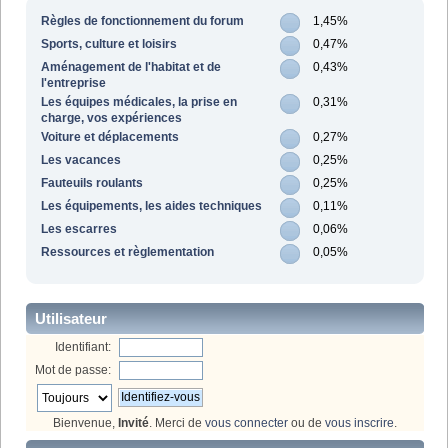
Règles de fonctionnement du forum
1,45%
Sports, culture et loisirs
0,47%
Aménagement de l'habitat et de
0,43%
l'entreprise
Les équipes médicales, la prise en
0,31%
charge, vos expériences
Voiture et déplacements
0,27%
Les vacances
0,25%
Fauteuils roulants
0,25%
Les équipements, les aides techniques
0,11%
Les escarres
0,06%
Ressources et règlementation
0,05%
Utilisateur
Identifiant:
Mot de passe:
Bienvenue,
Invité
. Merci de
vous connecter
ou de
vous inscrire
.