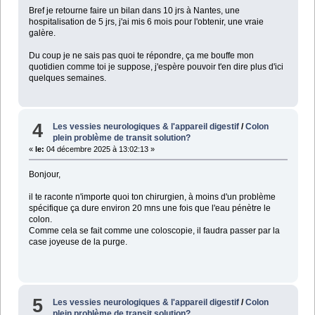
Bref je retourne faire un bilan dans 10 jrs à Nantes, une
hospitalisation de 5 jrs, j'ai mis 6 mois pour l'obtenir, une vraie
galère.
Du coup je ne sais pas quoi te répondre, ça me bouffe mon
quotidien comme toi je suppose, j'espère pouvoir t'en dire plus d'ici
quelques semaines.
4
Les vessies neurologiques & l'appareil digestif
/
Colon
plein problème de transit solution?
«
le:
04 décembre 2025 à 13:02:13 »
Bonjour,
il te raconte n'importe quoi ton chirurgien, à moins d'un problème
spécifique ça dure environ 20 mns une fois que l'eau pénètre le
colon.
Comme cela se fait comme une coloscopie, il faudra passer par la
case joyeuse de la purge.
5
Les vessies neurologiques & l'appareil digestif
/
Colon
plein problème de transit solution?