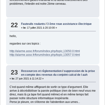
fonctionnement gastro-intestinal et tu auras effectivement des
problèmes, l'intestin est notre 2ème cerveau.
22
Fauteuils roulants
/
3 ème roue assistance électrique
«
le:
17 juillet 2021 à 20:10:00 »
hello,
regardes sur ces topics :
http://alarme.asso.fr/forum/index.php/topic,13050.0.html
http://alarme.asso.fr/forum/index.php/topic,13057.0.html
23
Ressources et règlementation
/
suppression de la prise
en compte des revenus du conjoint calcul de l aah
«
le:
27 juin 2021 à 11:14:22 »
C'est quand même affligeant de sortir ce type d'argument. Elle
arrive à décrédibiliser la parole politique (rien de bien neuf vous me
direz, mais là ça tape fort quand même) et en même temps fait
passer notre structure informatique inopérante.
Perso je pleure, on s'étonne de l'abstention aux urnes...