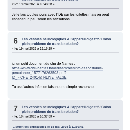
«
le:
19 mai 2025 à 16:48:38 »
Je le fais tout les jours avec l'IDE sur les toilettes mais on peut
espacer un peu selon les sensations.
6
Les vessies neurologiques & l'appareil digestif
/
Colon
plein problème de transit solution?
«
le:
19 mai 2025 à 13:18:29 »
ici un petit document du chu de Nantes :
https://www.chu-nantes.fr/medias/fichier/info-caecostomie-
percutanee_1577176263503-pdf?
ID_FICHE=24014&INLINE=FALSE
Tu as d'autres infos en faisant une simple recherche.
7
Les vessies neurologiques & l'appareil digestif
/
Colon
plein problème de transit solution?
«
le:
18 mai 2025 à 16:37:59 »
Citation de: christophe1 le 15 mai 2025 à 11:56:41