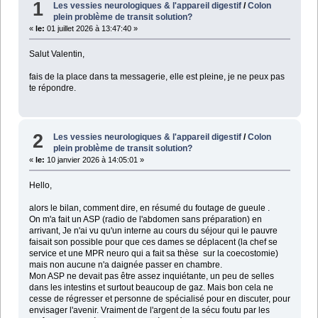
1
Les vessies neurologiques & l'appareil digestif
/
Colon
plein problème de transit solution?
«
le:
01 juillet 2026 à 13:47:40 »
Salut Valentin,
fais de la place dans ta messagerie, elle est pleine, je ne peux pas
te répondre.
2
Les vessies neurologiques & l'appareil digestif
/
Colon
plein problème de transit solution?
«
le:
10 janvier 2026 à 14:05:01 »
Hello,
alors le bilan, comment dire, en résumé du foutage de gueule .
On m'a fait un ASP (radio de l'abdomen sans préparation) en
arrivant, Je n'ai vu qu'un interne au cours du séjour qui le pauvre
faisait son possible pour que ces dames se déplacent (la chef se
service et une MPR neuro qui a fait sa thèse sur la coecostomie)
mais non aucune n'a daignée passer en chambre.
Mon ASP ne devait pas être assez inquiétante, un peu de selles
dans les intestins et surtout beaucoup de gaz. Mais bon cela ne
cesse de régresser et personne de spécialisé pour en discuter, pour
envisager l'avenir. Vraiment de l'argent de la sécu foutu par les