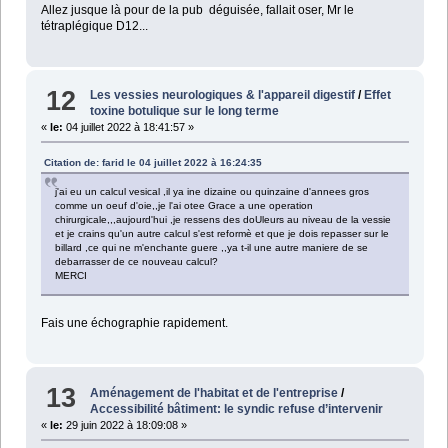
Allez jusque là pour de la pub déguisée, fallait oser, Mr le
tétraplégique D12...
12
Les vessies neurologiques & l'appareil digestif
/
Effet
toxine botulique sur le long terme
«
le:
04 juillet 2022 à 18:41:57 »
Citation de: farid le 04 juillet 2022 à 16:24:35
j'ai eu un calcul vesical ,il ya ine dizaine ou quinzaine d'annees gros
comme un oeuf d'oie,,je l'ai otee Grace a une operation
chirurgicale,,,aujourd'hui ,je ressens des doUleurs au niveau de la vessie
et je crains qu'un autre calcul s'est reformè et que je dois repasser sur le
billard ,ce qui ne m'enchante guere ,,ya t-il une autre maniere de se
debarrasser de ce nouveau calcul?
MERCI
Fais une échographie rapidement.
13
Aménagement de l'habitat et de l'entreprise
/
Accessibilité bâtiment: le syndic refuse d’intervenir
«
le:
29 juin 2022 à 18:09:08 »