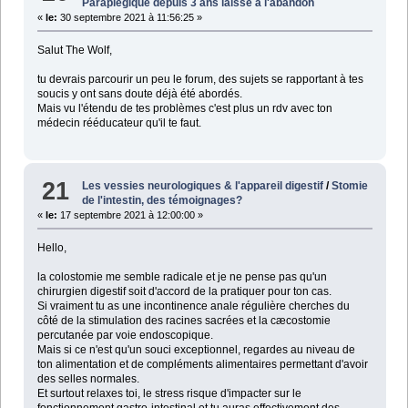
Paraplégique depuis 3 ans laissé à l'abandon
«
le:
30 septembre 2021 à 11:56:25 »
Salut The Wolf,
tu devrais parcourir un peu le forum, des sujets se rapportant à tes
soucis y ont sans doute déjà été abordés.
Mais vu l'étendu de tes problèmes c'est plus un rdv avec ton
médecin rééducateur qu'il te faut.
21
Les vessies neurologiques & l'appareil digestif
/
Stomie
de l'intestin, des témoignages?
«
le:
17 septembre 2021 à 12:00:00 »
Hello,
la colostomie me semble radicale et je ne pense pas qu'un
chirurgien digestif soit d'accord de la pratiquer pour ton cas.
Si vraiment tu as une incontinence anale régulière cherches du
côté de la stimulation des racines sacrées et la cæcostomie
percutanée par voie endoscopique.
Mais si ce n'est qu'un souci exceptionnel, regardes au niveau de
ton alimentation et de compléments alimentaires permettant d'avoir
des selles normales.
Et surtout relaxes toi, le stress risque d'impacter sur le