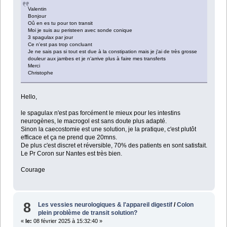
Valentin
Bonjour
Oû en es tu pour ton transit
Moi je suis au peristeen avec sonde conique
3 spagulax par jour
Ce n'est pas trop concluant
Je ne sais pas si tout est due à la constipation mais je j'ai de très grosse
douleur aux jambes et je n'arrive plus à faire mes transferts
Merci
Christophe
Hello,
le spagulax n'est pas forcément le mieux pour les intestins
neurogènes, le macrogol est sans doute plus adapté.
Sinon la caecostomie est une solution, je la pratique, c'est plutôt
efficace et ça ne prend que 20mns.
De plus c'est discret et réversible, 70% des patients en sont satisfait.
Le Pr Coron sur Nantes est très bien.
Courage
8
Les vessies neurologiques & l'appareil digestif
/
Colon
plein problème de transit solution?
«
le:
08 février 2025 à 15:32:40 »