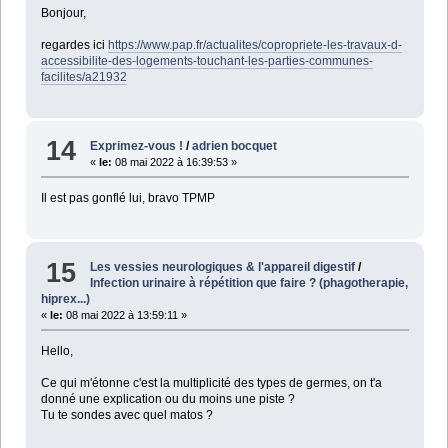
Bonjour,
regardes ici
https://www.pap.fr/actualites/copropriete-les-travaux-d-
accessibilite-des-logements-touchant-les-parties-communes-
facilites/a21932
14
Exprimez-vous !
/
adrien bocquet
«
le:
08 mai 2022 à 16:39:53 »
Il est pas gonflé lui, bravo TPMP
15
Les vessies neurologiques & l'appareil digestif
/
Infection urinaire à répétition que faire ? (phagotherapie,
hiprex...)
«
le:
08 mai 2022 à 13:59:11 »
Hello,
Ce qui m'étonne c'est la multiplicité des types de germes, on t'a
donné une explication ou du moins une piste ?
Tu te sondes avec quel matos ?