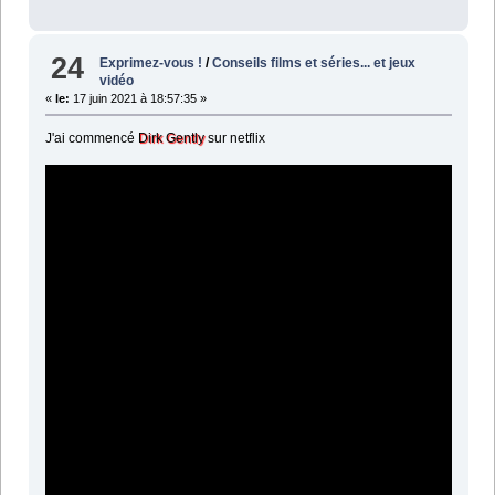
24
Exprimez-vous !
/
Conseils films et séries... et jeux
vidéo
«
le:
17 juin 2021 à 18:57:35 »
J'ai commencé
Dirk Gently
sur netflix