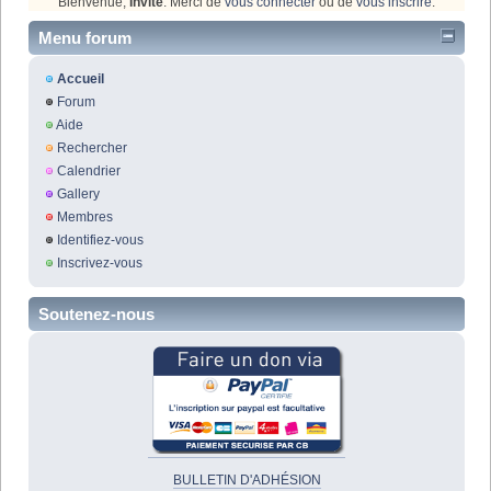
Bienvenue,
Invité
. Merci de
vous connecter
ou de
vous inscrire
.
Menu forum
Accueil
Forum
Aide
Rechercher
Calendrier
Gallery
Membres
Identifiez-vous
Inscrivez-vous
Soutenez-nous
BULLETIN D'ADHÉSION