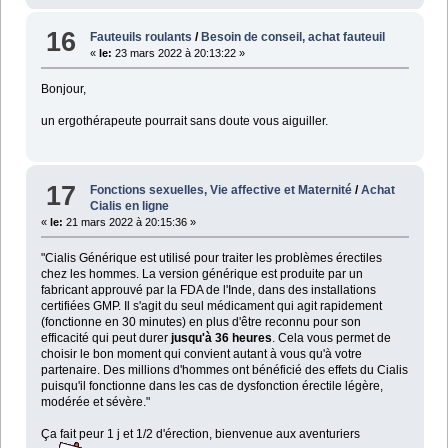
16
Fauteuils roulants
/
Besoin de conseil, achat fauteuil
«
le:
23 mars 2022 à 20:13:22 »
Bonjour,
un ergothérapeute pourrait sans doute vous aiguiller.
17
Fonctions sexuelles, Vie affective et Maternité
/
Achat
Cialis en ligne
«
le:
21 mars 2022 à 20:15:36 »
"Cialis Générique est utilisé pour traiter les problèmes érectiles
chez les hommes. La version générique est produite par un
fabricant approuvé par la FDA de l'Inde, dans des installations
certifiées GMP. Il s'agit du seul médicament qui agit rapidement
(fonctionne en 30 minutes) en plus d'être reconnu pour son
efficacité qui peut durer
jusqu'à 36 heures
. Cela vous permet de
choisir le bon moment qui convient autant à vous qu'à votre
partenaire. Des millions d'hommes ont bénéficié des effets du Cialis
puisqu'il fonctionne dans les cas de dysfonction érectile légère,
modérée et sévère."
Ça fait peur 1 j et 1/2 d'érection, bienvenue aux aventuriers