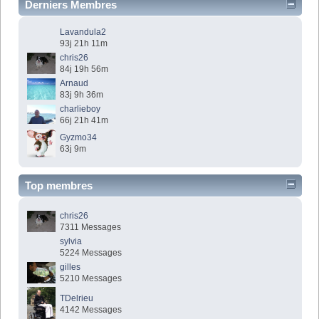
Derniers Membres
Lavandula2
93j 21h 11m
chris26
84j 19h 56m
Arnaud
83j 9h 36m
charlieboy
66j 21h 41m
Gyzmo34
63j 9m
Top membres
chris26
7311 Messages
sylvia
5224 Messages
gilles
5210 Messages
TDelrieu
4142 Messages