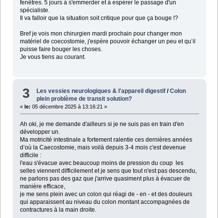
fenêtres. 5 jours à s'emmerder et à espérer le passage d'un
spécialiste.
Il va falloir que la situation soit critique pour que ça bouge !?
Bref je vois mon chirurgien mardi prochain pour changer mon
matériel de coecostomie, j'espère pouvoir échanger un peu et qu’il
puisse faire bouger les choses.
Je vous tiens au courant.
3
Les vessies neurologiques & l'appareil digestif
/
Colon
plein problème de transit solution?
«
le:
05 décembre 2025 à 13:16:21 »
Ah oki, je me demande d'ailleurs si je ne suis pas en train d'en
développer un.
Ma motricité intestinale a fortement ralentie ces dernières années
d’où la Caecostomie, mais voilà depuis 3-4 mois c'est devenue
difficile :
l'eau s'évacue avec beaucoup moins de pression du coup les
selles viennent difficilement et je sens que tout n'est pas descendu,
ne parlons pas des gaz que j'arrive quasiment plus à évacuer de
manière efficace,
je me sens plein avec un colon qui réagi de - en - et des douleurs
qui apparaissent au niveau du colon montant accompagnées de
contractures à la main droite.