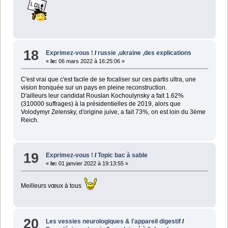
18
Exprimez-vous !
/
russie ,ukraine ,des explications
«
le:
06 mars 2022 à 16:25:06 »
C'est vrai que c'est facile de se focaliser sur ces partis ultra, une
vision tronquée sur un pays en pleine reconstruction.
D'ailleurs leur candidat Rouslan Kochoulynsky a fait 1.62%
(310000 suffrages) à la présidentielles de 2019, alors que
Volodymyr Zelensky, d'origine juive, a fait 73%, on est loin du 3ème
Reich.
19
Exprimez-vous !
/
Topic bac à sable
«
le:
01 janvier 2022 à 19:13:55 »
Meilleurs vœux à tous
20
Les vessies neurologiques & l'appareil digestif
/