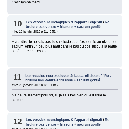
C'est sympa merci
10
Les vessies neurologiques & l'appareil digestif
/
Re :
brulure bas ventre + frissons + sacrum gonflé
«
le:
25 janvier 2013 à 11:46:51 »
A vrai dire, je ne sais pas, je sais juste que c'est gonflé au niveau du
sacrum, enfin un peu plus haut dans le bas du dos, jusqu'à la partie
supérieure des fesses..
11
Les vessies neurologiques & l'appareil digestif
/
Re :
brulure bas ventre + frissons + sacrum gonflé
«
le:
23 janvier 2013 à 18:10:18 »
Malheureusement pour toi, si, je sais très bien où est situé le
sacrum.
12
Les vessies neurologiques & l'appareil digestif
/
Re :
brulure bas ventre + frissons + sacrum gonflé