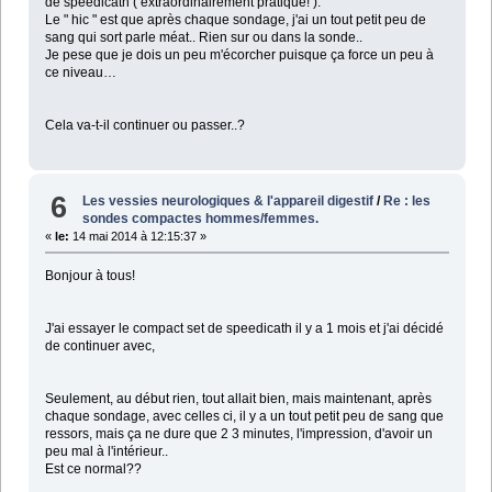
de speedicath ( extraordinairement pratique! ).
Le " hic " est que après chaque sondage, j'ai un tout petit peu de
sang qui sort parle méat.. Rien sur ou dans la sonde..
Je pese que je dois un peu m'écorcher puisque ça force un peu à
ce niveau…
Cela va-t-il continuer ou passer..?
6
Les vessies neurologiques & l'appareil digestif
/
Re : les
sondes compactes hommes/femmes.
«
le:
14 mai 2014 à 12:15:37 »
Bonjour à tous!
J'ai essayer le compact set de speedicath il y a 1 mois et j'ai décidé
de continuer avec,
Seulement, au début rien, tout allait bien, mais maintenant, après
chaque sondage, avec celles ci, il y a un tout petit peu de sang que
ressors, mais ça ne dure que 2 3 minutes, l'impression, d'avoir un
peu mal à l'intérieur..
Est ce normal??