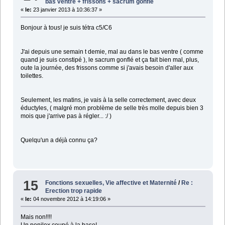
bas ventre + frissons + sacrum gonflé
«
le:
23 janvier 2013 à 10:36:37 »
Bonjour à tous! je suis tétra c5/C6
J'ai depuis une semain t demie, mal au dans le bas ventre ( comme
quand je suis constipé ), le sacrum gonflé et ça fait bien mal, plus,
oute la journée, des frissons comme si j'avais besoin d'aller aux
toilettes.
Seulement, les matins, je vais à la selle correctement, avec deux
éductyles, ( malgré mon problème de selle très molle depuis bien 3
mois que j'arrive pas à régler... :/ )
Quelqu'un a déjà connu ça?
15
Fonctions sexuelles, Vie affective et Maternité
/
Re :
Erection trop rapide
«
le:
04 novembre 2012 à 14:19:06 »
Mais non!!!!