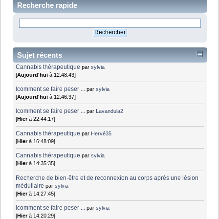
Recherche rapide
Sujet récents
Cannabis thérapeutique
par
sylvia
[
Aujourd'hui
à 12:48:43]
lcomment se faire peser ...
par
sylvia
[
Aujourd'hui
à 12:46:37]
lcomment se faire peser ...
par
Lavandula2
[
Hier
à 22:44:17]
Cannabis thérapeutique
par
Hervé35
[
Hier
à 16:48:09]
Cannabis thérapeutique
par
sylvia
[
Hier
à 14:35:35]
Recherche de bien-être et de reconnexion au corps après une lésion
médullaire
par
sylvia
[
Hier
à 14:27:45]
lcomment se faire peser ...
par
sylvia
[
Hier
à 14:20:29]