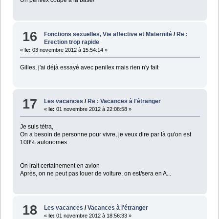
Un penilex coupé à la base!
16
Fonctions sexuelles, Vie affective et Maternité
/
Re :
Erection trop rapide
«
le:
03 novembre 2012 à 15:54:14 »
Gilles, j'ai déjà essayé avec penilex mais rien n'y fait
17
Les vacances
/
Re : Vacances à l'étranger
«
le:
01 novembre 2012 à 22:08:58 »
Je suis tétra,
On a besoin de personne pour vivre, je veux dire par là qu'on est
100% autonomes
On irait certainement en avion
Après, on ne peut pas louer de voiture, on est/sera en A...
18
Les vacances
/
Vacances à l'étranger
«
le:
01 novembre 2012 à 18:56:33 »