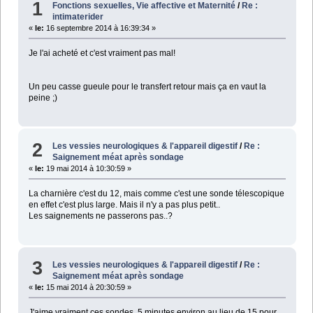
1
Fonctions sexuelles, Vie affective et Maternité
/
Re :
intimaterider
«
le:
16 septembre 2014 à 16:39:34 »
Je l'ai acheté et c'est vraiment pas mal!
Un peu casse gueule pour le transfert retour mais ça en vaut la
peine ;)
2
Les vessies neurologiques & l'appareil digestif
/
Re :
Saignement méat après sondage
«
le:
19 mai 2014 à 10:30:59 »
La charnière c'est du 12, mais comme c'est une sonde télescopique
en effet c'est plus large. Mais il n'y a pas plus petit..
Les saignements ne passerons pas..?
3
Les vessies neurologiques & l'appareil digestif
/
Re :
Saignement méat après sondage
«
le:
15 mai 2014 à 20:30:59 »
J'aime vraiment ces sondes, 5 minutes environ au lieu de 15 pour