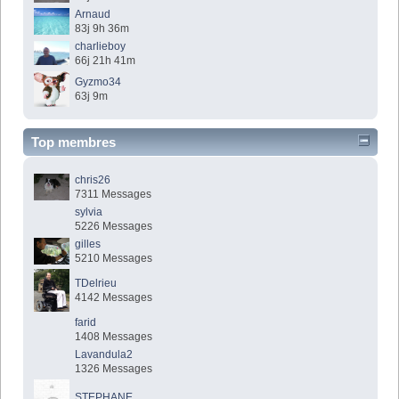
Arnaud
83j 9h 36m
charlieboy
66j 21h 41m
Gyzmo34
63j 9m
Top membres
chris26
7311 Messages
sylvia
5226 Messages
gilles
5210 Messages
TDelrieu
4142 Messages
farid
1408 Messages
Lavandula2
1326 Messages
STEPHANE