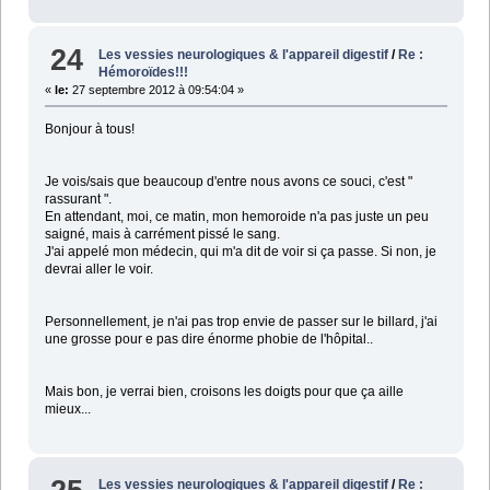
24
Les vessies neurologiques & l'appareil digestif
/
Re :
Hémoroïdes!!!
«
le:
27 septembre 2012 à 09:54:04 »
Bonjour à tous!
Je vois/sais que beaucoup d'entre nous avons ce souci, c'est "
rassurant ".
En attendant, moi, ce matin, mon hemoroide n'a pas juste un peu
saigné, mais à carrément pissé le sang.
J'ai appelé mon médecin, qui m'a dit de voir si ça passe. Si non, je
devrai aller le voir.
Personnellement, je n'ai pas trop envie de passer sur le billard, j'ai
une grosse pour e pas dire énorme phobie de l'hôpital..
Mais bon, je verrai bien, croisons les doigts pour que ça aille
mieux...
Les vessies neurologiques & l'appareil digestif
/
Re :