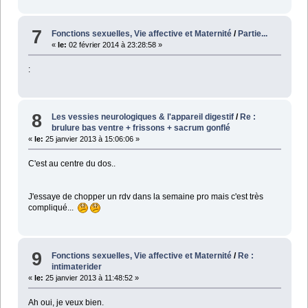
7
Fonctions sexuelles, Vie affective et Maternité
/
Partie...
«
le:
02 février 2014 à 23:28:58 »
:
8
Les vessies neurologiques & l'appareil digestif
/
Re :
brulure bas ventre + frissons + sacrum gonflé
«
le:
25 janvier 2013 à 15:06:06 »
C'est au centre du dos..
J'essaye de chopper un rdv dans la semaine pro mais c'est très
compliqué...
9
Fonctions sexuelles, Vie affective et Maternité
/
Re :
intimaterider
«
le:
25 janvier 2013 à 11:48:52 »
Ah oui, je veux bien.