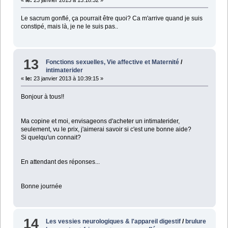
«
le:
23 janvier 2013 à 13:18:32 »
Le sacrum gonflé, ça pourrait être quoi? Ca m'arrive quand je suis
constipé, mais là, je ne le suis pas..
13
Fonctions sexuelles, Vie affective et Maternité
/
intimaterider
«
le:
23 janvier 2013 à 10:39:15 »
Bonjour à tous!!
Ma copine et moi, envisageons d'acheter un intimaterider,
seulement, vu le prix, j'aimerai savoir si c'est une bonne aide?
Si quelqu'un connait?
En attendant des réponses...
Bonne journée
14
Les vessies neurologiques & l'appareil digestif
/
brulure