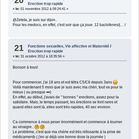
20
Erection trop rapide
«
le:
01 novembre 2012 à 09:24:41 »
@Zeteta, je suis sur dijon..
Pour les medocs, en effet, c'est soir que ça joue. 12 baclofenes/j... :/
21
Fonctions sexuelles, Vie affective et Maternité
/
Erection trop rapide
«
le:
31 octobre 2012 à 18:35:56 »
Bonsoir à tous!
Pour commencer, j'ai 18 ans et est tétra C5/C6 depuis 3ans
Voilà maintenant 5 mois que je suis avec ma chéri, tout va pour le
mieux ( ou presque •••)
En effet, au début, j'avais de " bonnes " erections, assez pour la
satisfaire. Mais, le temps passant, les érections se font rares et
quand elles sont là, elles sont très rapides, 40 sec environ.
Ca commence à nous peser énormément et commence à tourner
au vinaigre..
Le problème, c'est que ma chérie est très rétissante à la prise de
médicaments ( j'en ai déjà une bonne dose la journée )