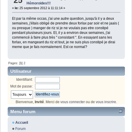
25
Hémoroïdes!!!
«
le:
25 septembre 2012 à 11:11:14 »
Et par la même occas, j'ai une autre question, jusqu'à il y a deux
semaines, j'étais obligé de prendre deux forlax par soir et ne jaais (
ou presque ) manger de riz si je ne voulais pas etre constipé
pendant plusiseurs jours. Et, il y a environ deux semaines, j'ai
commencé à faire plus très " consistant ". En essayant sans les
forlax, en mangeant du riz et tout, je ne suis plus constipé je dirai
meme que je fais normalement. Est ce normal?
Pages: [
1
]
2
Utilisateur
Identifiant:
Mot de passe:
Bienvenue,
Invité
. Merci de
vous connecter
ou de
vous inscrire
.
Menu forum
Accueil
Forum