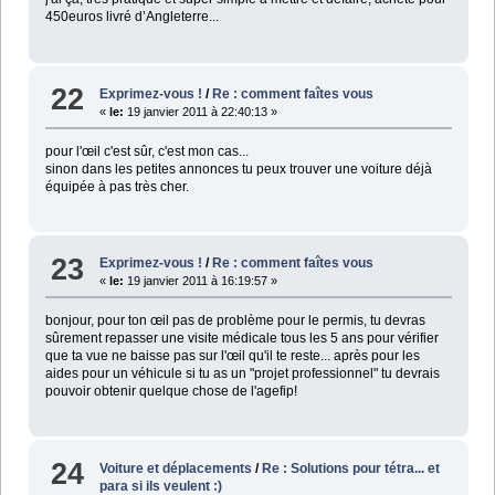
450euros livré d’Angleterre...
22
Exprimez-vous !
/
Re : comment faîtes vous
«
le:
19 janvier 2011 à 22:40:13 »
pour l'œil c'est sûr, c'est mon cas...
sinon dans les petites annonces tu peux trouver une voiture déjà
équipée à pas très cher.
23
Exprimez-vous !
/
Re : comment faîtes vous
«
le:
19 janvier 2011 à 16:19:57 »
bonjour, pour ton œil pas de problème pour le permis, tu devras
sûrement repasser une visite médicale tous les 5 ans pour vérifier
que ta vue ne baisse pas sur l'œil qu'il te reste... après pour les
aides pour un véhicule si tu as un "projet professionnel" tu devrais
pouvoir obtenir quelque chose de l'agefip!
24
Voiture et déplacements
/
Re : Solutions pour tétra... et
para si ils veulent :)