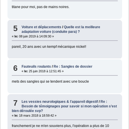
titane pour moi, pas de mains noires.
5
Voiture et déplacements
/
Quelle est la meilleure
adaptation voiture (conduite para) ?
«
le:
08 juin 2019 à 14:09:30 »
pareil, 20 ans avec un kempf mécanique nickel!
6
Fauteuils roulants
/
Re : Sangles de dossier
«
le:
25 juin 2018 à 12:51:45 »
mets des sangles qui se tendent avec une boucle
7
Les vessies neurologiques & l'appareil digestif
/
Re :
Besoin de témoignages pour savoir si mon opération s’est
bien déroulée svp?
«
le:
18 mars 2018 à 18:59:42 »
franchement je ne m'en souviens plus, l'opération a plus de 10