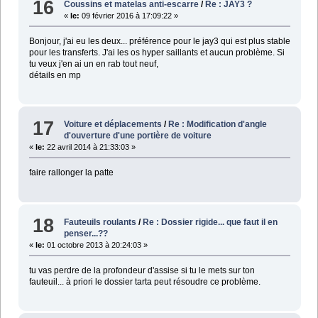
16
Coussins et matelas anti-escarre
/
Re : JAY3 ?
«
le:
09 février 2016 à 17:09:22 »
Bonjour, j'ai eu les deux... préférence pour le jay3 qui est plus stable
pour les transferts. J'ai les os hyper saillants et aucun problème. Si
tu veux j'en ai un en rab tout neuf,
détails en mp
17
Voiture et déplacements
/
Re : Modification d'angle
d'ouverture d'une portière de voiture
«
le:
22 avril 2014 à 21:33:03 »
faire rallonger la patte
18
Fauteuils roulants
/
Re : Dossier rigide... que faut il en
penser...??
«
le:
01 octobre 2013 à 20:24:03 »
tu vas perdre de la profondeur d'assise si tu le mets sur ton
fauteuil... à priori le dossier tarta peut résoudre ce problème.