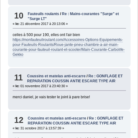
10
Fauteuils roulants
/
Re : Mains-courantes "Surge" et
"Surge LT"
«
le:
21 décembre 2017 à 20:13:06 »
celles à 500 pour 190, elles ont l'air bien
https://monfauteuilroulant.com/Accessoires-Options-Equipements-
pour-Fauteuils-Roulants/Roue-jante-pneu-chambre-a-air-main-
courante-pour-fauteuil-roulant-et-scooter/Main-Courante-Carbolife-
Gekko
11
Coussins et matelas anti-escarre
/
Re : GONFLAGE ET
REPARATION COUSSIN ANTIE ESCARE TYPE AIR
«
le:
01 novembre 2017 à 23:40:30 »
merci daniel, je vais tester le joint à pare brise!
12
Coussins et matelas anti-escarre
/
Re : GONFLAGE ET
REPARATION COUSSIN ANTIE ESCARE TYPE AIR
«
le:
31 octobre 2017 à 13:57:39 »