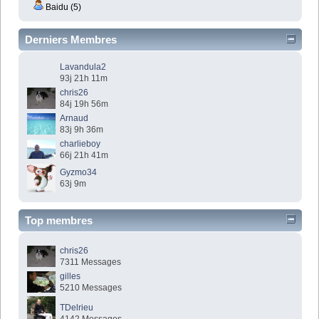
Baidu (5)
Derniers Membres
Lavandula2
93j 21h 11m
chris26
84j 19h 56m
Arnaud
83j 9h 36m
charlieboy
66j 21h 41m
Gyzmo34
63j 9m
Top membres
chris26
7311 Messages
gilles
5210 Messages
TDelrieu
4142 Messages