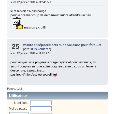
«
le:
12 janvier 2011 à 11:54:55 »
le réservoir n'a pas bougé...
pour le premier coup de démarreur faudra attendre un peu
mais on y croit!!
25
Voiture et déplacements
/
Re : Solutions pour tétra... et
para si ils veulent :)
«
le:
12 janvier 2011 à 11:26:47 »
pour les gaz, une poignée à tirage rapide et pour les freins, ils
seront couplés sur une autre poignée genre gaz ou un levier à
descendre, à peaufiner...
pas trop d'info c'est top secret!!
Pages: [
1
]
2
Utilisateur
Identifiant:
Mot de passe: