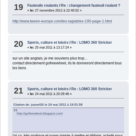
19
Fauteuils roulants
/
Re : changement fauteuil roulant ?
«
le:
27 novembre 2012 à 22:40:02 »
http://www.tween-europe.com/les-raglables-195-page-1.html
20
Sports, culture et loisirs
/
Re : LOMO 360 Stricker
«
le:
25 mai 2011 à 13:17:24 »
sur un site anglais, je me souviens plus trop...
contact directement gofreewheel, ils te donneront directement tous
les liens
21
Sports, culture et loisirs
/
Re : LOMO 360 Stricker
«
le:
24 mai 2011 à 20:28:48 »
Citation de: joanel26 le 24 mai 2011 à 19:51:58
http://gofreewheel.blogspot.com/
j'ai ça, très pratique et super simple à mettre et défaire; acheté pour