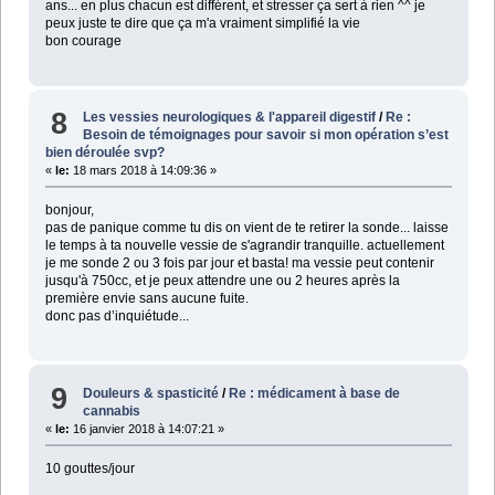
ans... en plus chacun est différent, et stresser ça sert à rien ^^ je
peux juste te dire que ça m'a vraiment simplifié la vie
bon courage
8
Les vessies neurologiques & l'appareil digestif
/
Re :
Besoin de témoignages pour savoir si mon opération s’est
bien déroulée svp?
«
le:
18 mars 2018 à 14:09:36 »
bonjour,
pas de panique comme tu dis on vient de te retirer la sonde... laisse
le temps à ta nouvelle vessie de s'agrandir tranquille. actuellement
je me sonde 2 ou 3 fois par jour et basta! ma vessie peut contenir
jusqu'à 750cc, et je peux attendre une ou 2 heures après la
première envie sans aucune fuite.
donc pas d’inquiétude...
9
Douleurs & spasticité
/
Re : médicament à base de
cannabis
«
le:
16 janvier 2018 à 14:07:21 »
10 gouttes/jour