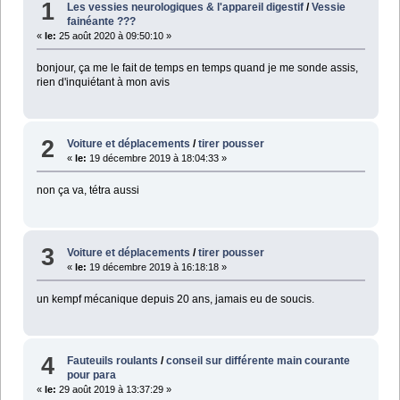
1
Les vessies neurologiques & l'appareil digestif
/
Vessie
fainéante ???
«
le:
25 août 2020 à 09:50:10 »
bonjour, ça me le fait de temps en temps quand je me sonde assis,
rien d'inquiétant à mon avis
2
Voiture et déplacements
/
tirer pousser
«
le:
19 décembre 2019 à 18:04:33 »
non ça va, tétra aussi
3
Voiture et déplacements
/
tirer pousser
«
le:
19 décembre 2019 à 16:18:18 »
un kempf mécanique depuis 20 ans, jamais eu de soucis.
4
Fauteuils roulants
/
conseil sur différente main courante
pour para
«
le:
29 août 2019 à 13:37:29 »