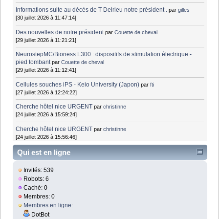
Informations suite au décès de T Delrieu notre président .
par
gilles
[30 juillet 2026 à 11:47:14]
Des nouvelles de notre président
par
Couette de cheval
[29 juillet 2026 à 11:21:21]
NeurostepMC/Bioness L300 : dispositifs de stimulation électrique -
pied tombant
par
Couette de cheval
[29 juillet 2026 à 11:12:41]
Cellules souches iPS - Keio University (Japon)
par
fti
[27 juillet 2026 à 12:24:22]
Cherche hôtel nice URGENT
par
christinne
[24 juillet 2026 à 15:59:24]
Cherche hôtel nice URGENT
par
christinne
[24 juillet 2026 à 15:56:46]
Qui est en ligne
Invités: 539
Robots: 6
Caché: 0
Membres: 0
Membres en ligne
:
DotBot