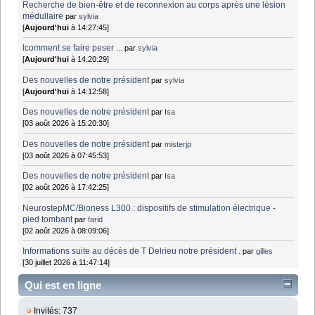
Recherche de bien-être et de reconnexion au corps après une lésion
médullaire
par
sylvia
[
Aujourd'hui
à 14:27:45]
lcomment se faire peser ...
par
sylvia
[
Aujourd'hui
à 14:20:29]
Des nouvelles de notre président
par
sylvia
[
Aujourd'hui
à 14:12:58]
Des nouvelles de notre président
par
Isa
[03 août 2026 à 15:20:30]
Des nouvelles de notre président
par
misterjp
[03 août 2026 à 07:45:53]
Des nouvelles de notre président
par
Isa
[02 août 2026 à 17:42:25]
NeurostepMC/Bioness L300 : dispositifs de stimulation électrique -
pied tombant
par
farid
[02 août 2026 à 08:09:06]
Informations suite au décès de T Delrieu notre président .
par
gilles
[30 juillet 2026 à 11:47:14]
Qui est en ligne
Invités: 737