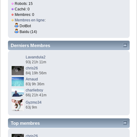
Robots: 15
Caché: 0
Membres: 0
Membres en ligne
:
DotBot
Baidu (14)
Derniers Membres
Lavandula2
93j 21h 11m
chris26
84j 19h 56m
Arnaud
83j 9h 36m
charlieboy
66j 21h 41m
Gyzmo34
63j 9m
Top membres
chris26