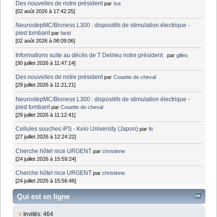
Des nouvelles de notre président
par
Isa
[02 août 2026 à 17:42:25]
NeurostepMC/Bioness L300 : dispositifs de stimulation électrique -
pied tombant
par
farid
[02 août 2026 à 08:09:06]
Informations suite au décès de T Delrieu notre président .
par
gilles
[30 juillet 2026 à 11:47:14]
Des nouvelles de notre président
par
Couette de cheval
[29 juillet 2026 à 11:21:21]
NeurostepMC/Bioness L300 : dispositifs de stimulation électrique -
pied tombant
par
Couette de cheval
[29 juillet 2026 à 11:12:41]
Cellules souches iPS - Keio University (Japon)
par
fti
[27 juillet 2026 à 12:24:22]
Cherche hôtel nice URGENT
par
christinne
[24 juillet 2026 à 15:59:24]
Cherche hôtel nice URGENT
par
christinne
[24 juillet 2026 à 15:56:46]
Qui est en ligne
Invités: 464