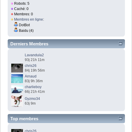
Robots: 5
Caché: 0
Membres: 0
Membres en ligne
:
DotBot
Baidu (4)
Derniers Membres
Lavandula2
93j 21h 11m
chris26
84j 19h 56m
Arnaud
83j 9h 36m
charlieboy
66j 21h 41m
Gyzmo34
63j 9m
Top membres
chris26