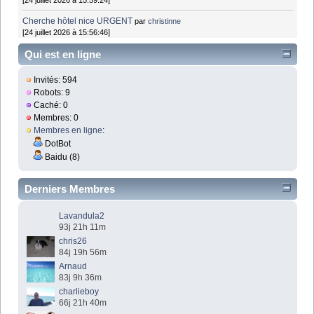
[24 juillet 2026 à 15:59:24]
Cherche hôtel nice URGENT
par
christinne
[24 juillet 2026 à 15:56:46]
Qui est en ligne
Invités: 594
Robots: 9
Caché: 0
Membres: 0
Membres en ligne
:
DotBot
Baidu (8)
Derniers Membres
Lavandula2
93j 21h 11m
chris26
84j 19h 56m
Arnaud
83j 9h 36m
charlieboy
66j 21h 40m