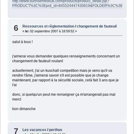
http://www.sunrisemedical.com/products/product_detail.jsp?
PRODUCT%3C%3Eprd_id=845524447430819&FOLDER%3C%3Efolder_i
6
Ressources et règlementation
/
changement de fauteuil
«
le:
02 septembre 2007 à 18:59:52 »
salut à tous !
j'aimerai vous demander quelques renseignements concernant un
changement de fauteuil roulant
actuellement, j'ai un kuschall competition mais je sens qu'il va
rendre l'âme, j'aimerai savoir s'il est possible que je change
maintenant, par rapport à la sécurité sociale, celà fait 3 ans que je
l'ai
donc, si quelqu'un peut me renseigner ça m'arrangerait pas mal
merci
bon dimanche
7
Les vacances
/
perthus