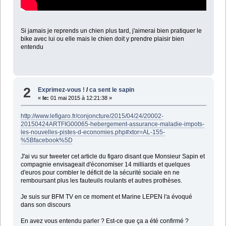
Si jamais je reprends un chien plus tard, j'aimerai bien pratiquer le
bike avec lui ou elle mais le chien doit y prendre plaisir bien
entendu
2
Exprimez-vous !
/
ca sent le sapin
«
le:
01 mai 2015 à 12:21:38 »
http://www.lefigaro.fr/conjoncture/2015/04/24/20002-
20150424ARTFIG00065-hebergement-assurance-maladie-impots-
les-nouvelles-pistes-d-economies.php#xtor=AL-155-
%5Bfacebook%5D
J'ai vu sur tweeter cet article du figaro disant que Monsieur Sapin et
compagnie envisageait d'économiser 14 milliards et quelques
d'euros pour combler le déficit de la sécurité sociale en ne
remboursant plus les fauteuils roulants et autres prothèses.
Je suis sur BFM TV en ce moment et Marine LEPEN l'a évoqué
dans son discours
En avez vous entendu parler ? Est-ce que ça a été confirmé ?