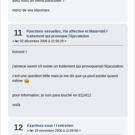
avez vous un menu particulier ?
merci de vos réponses
11
Fonctions sexuelles, Vie affective et Maternité
/
traitement qui provoque l'éjaculation
«
le:
02 décembre 2006 à 21:56:28 »
bonsoir !
j'aimerai savoir s'il existe un traitement qui provoquerait l'éjaculation
c'est une question bête mais je me dis que ça peut exister quand
même
pour information, je suis para touché en d11/d12
voilà
12
Exprimez-vous !
/
entretien
«
le:
29 novembre 2006 à 11:59:56 »