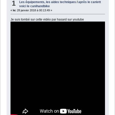
1
Les équipements, les aides techniques
/
après le canivtt
voici le canihandbike
«
le:
28 janvier 2018 à 00:13:49 »
Je suis tombé sur cette vidéo par hasard sur youtube