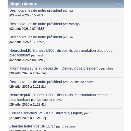
Sujet récents
Des nouvelles de notre président
par
Isa
[03 août 2026 à 15:20:30]
Des nouvelles de notre président
par
misterjp
[03 août 2026 à 07:45:53]
Des nouvelles de notre président
par
Isa
[02 août 2026 à 17:42:25]
NeurostepMC/Bioness L300 : dispositifs de stimulation électrique -
pied tombant
par
farid
[02 août 2026 à 08:09:06]
Informations suite au décès de T Delrieu notre président .
par
gilles
[30 juillet 2026 à 11:47:14]
Des nouvelles de notre président
par
Couette de cheval
[29 juillet 2026 à 11:21:21]
NeurostepMC/Bioness L300 : dispositifs de stimulation électrique -
pied tombant
par
Couette de cheval
[29 juillet 2026 à 11:12:41]
Cellules souches iPS - Keio University (Japon)
par
fti
[27 juillet 2026 à 12:24:22]
Cherche hôtel nice URGENT
par
christinne