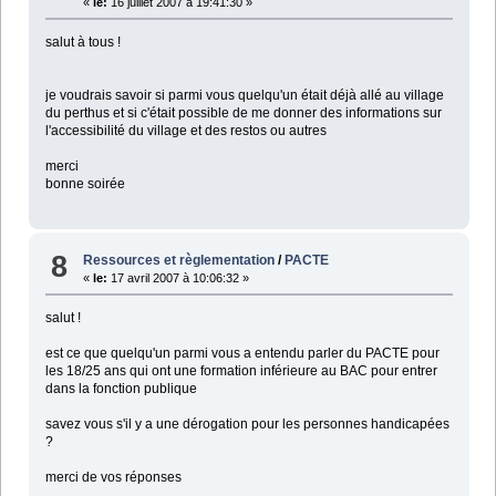
«
le:
16 juillet 2007 à 19:41:30 »
salut à tous !
je voudrais savoir si parmi vous quelqu'un était déjà allé au village
du perthus et si c'était possible de me donner des informations sur
l'accessibilité du village et des restos ou autres
merci
bonne soirée
8
Ressources et règlementation
/
PACTE
«
le:
17 avril 2007 à 10:06:32 »
salut !
est ce que quelqu'un parmi vous a entendu parler du PACTE pour
les 18/25 ans qui ont une formation inférieure au BAC pour entrer
dans la fonction publique
savez vous s'il y a une dérogation pour les personnes handicapées
?
merci de vos réponses