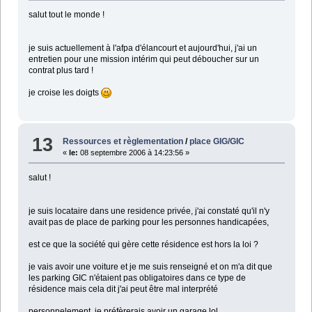
salut tout le monde !
je suis actuellement à l'afpa d'élancourt et aujourd'hui, j'ai un
entretien pour une mission intérim qui peut déboucher sur un
contrat plus tard !
je croise les doigts
13
Ressources et règlementation
/
place GIG/GIC
«
le:
08 septembre 2006 à 14:23:56 »
salut !
je suis locataire dans une residence privée, j'ai constaté qu'il n'y
avait pas de place de parking pour les personnes handicapées,
est ce que la société qui gère cette résidence est hors la loi ?
je vais avoir une voiture et je me suis renseigné et on m'a dit que
les parking GIC n'étaient pas obligatoires dans ce type de
résidence mais cela dit j'ai peut être mal interprété
personnelement, je préfèrerais avoir un garage lol