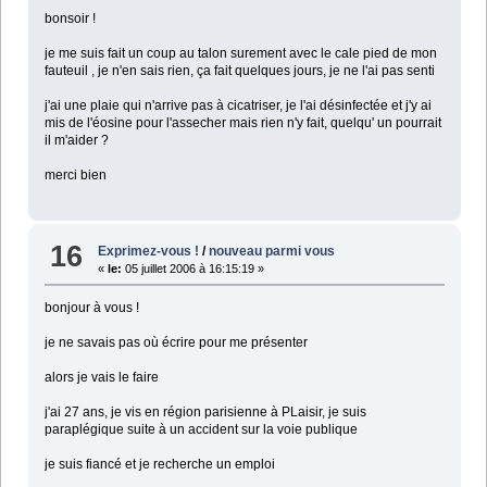
bonsoir !
je me suis fait un coup au talon surement avec le cale pied de mon
fauteuil , je n'en sais rien, ça fait quelques jours, je ne l'ai pas senti
j'ai une plaie qui n'arrive pas à cicatriser, je l'ai désinfectée et j'y ai
mis de l'éosine pour l'assecher mais rien n'y fait, quelqu' un pourrait
il m'aider ?
merci bien
16
Exprimez-vous !
/
nouveau parmi vous
«
le:
05 juillet 2006 à 16:15:19 »
bonjour à vous !
je ne savais pas où écrire pour me présenter
alors je vais le faire
j'ai 27 ans, je vis en région parisienne à PLaisir, je suis
paraplégique suite à un accident sur la voie publique
je suis fiancé et je recherche un emploi