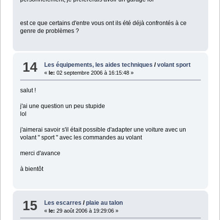
est ce que certains d'entre vous ont ils été déjà confrontés à ce
genre de problèmes ?
14
Les équipements, les aides techniques
/
volant sport
«
le:
02 septembre 2006 à 16:15:48 »
salut !
j'ai une question un peu stupide
lol
j'aimerai savoir s'il était possible d'adapter une voiture avec un
volant " sport " avec les commandes au volant
merci d'avance
à bientôt
15
Les escarres
/
plaie au talon
«
le:
29 août 2006 à 19:29:06 »