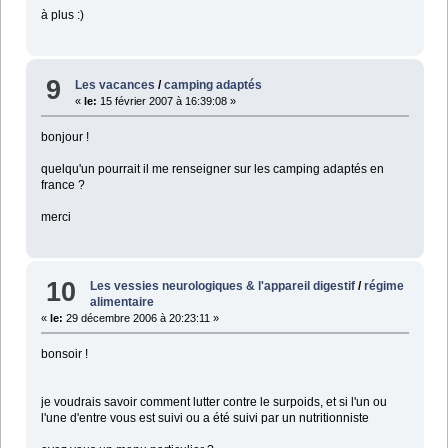
à plus :)
9
Les vacances
/
camping adaptés
«
le:
15 février 2007 à 16:39:08 »
bonjour !
quelqu'un pourrait il me renseigner sur les camping adaptés en
france ?
merci
10
Les vessies neurologiques & l'appareil digestif
/
régime
alimentaire
«
le:
29 décembre 2006 à 20:23:11 »
bonsoir !
je voudrais savoir comment lutter contre le surpoids, et si l'un ou
l'une d'entre vous est suivi ou a été suivi par un nutritionniste