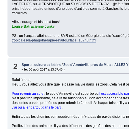
LACTICHOC ou ULTRABIOTIQUE ou SYMBIOSYS DEFENCIA... (je fais "tourner"
prise hebdomadaire unique d'une dose d'antibios comme à Garches ils le pr
fréquentes...
Allez courage et bisous à tous!
Louise Batracienne Junky
PS : un français atteint par une BMR est allé en Géorgie et a été "sauvé" 
tropicales/la-phagotherapie-refait-surface_18748.html
2
Sports, culture et loisirs
/
Zoo d'Amnéville près de Metz : ALLEZ Y
«
le:
06 août 2017 à 13:57:46 »
Salut à tous,
Heu... vous allez vous dire que je passe ma vie dans les zoos. Cela n'est 
Pour revenir au sujet
, le zoo d'Amnéville est superbe et
il est accessible pa
n'est pas trop importante, cela reste raisonnable. Mon accompagnant a trè
descentes pas de problèmes pour retenir le fauteuil. A chaque fois qu'il y a
J'ai pu aller partout dans le parc
.
Enfin toutes les chemins sont goudronnés : il n'y a pas de pavés disjoints n
Profitez bien des animaux, il y a des éléphants, des girafes, des hippos, (