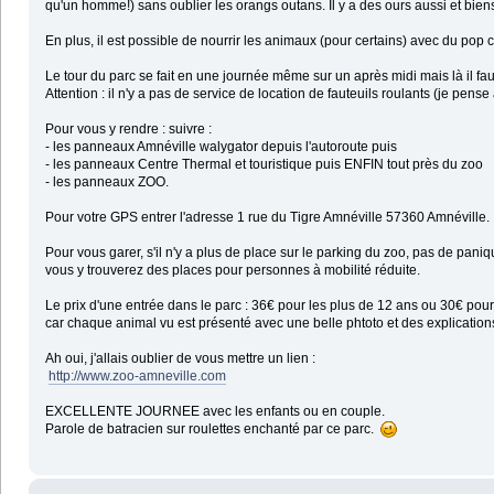
qu'un homme!) sans oublier les orangs outans. Il y a des ours aussi et bien
En plus, il est possible de nourrir les animaux (pour certains) avec du pop 
Le tour du parc se fait en une journée même sur un après midi mais là il fau
Attention : il n'y a pas de service de location de fauteuils roulants (je pe
Pour vous y rendre : suivre :
- les panneaux Amnéville walygator depuis l'autoroute puis
- les panneaux Centre Thermal et touristique puis ENFIN tout près du zoo
- les panneaux ZOO.
Pour votre GPS entrer l'adresse 1 rue du Tigre Amnéville 57360 Amnéville.
Pour vous garer, s'il n'y a plus de place sur le parking du zoo, pas de pan
vous y trouverez des places pour personnes à mobilité réduite.
Le prix d'une entrée dans le parc : 36€ pour les plus de 12 ans ou 30€ pour 
car chaque animal vu est présenté avec une belle phtoto et des explication
Ah oui, j'allais oublier de vous mettre un lien :
http://www.zoo-amneville.com
EXCELLENTE JOURNEE avec les enfants ou en couple.
Parole de batracien sur roulettes enchanté par ce parc.