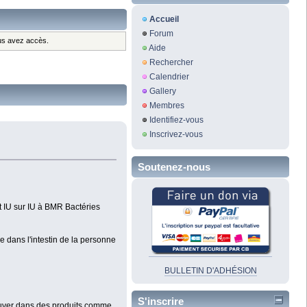
Accueil
Forum
ous avez accès.
Aide
Rechercher
Calendrier
Gallery
Membres
Identifiez-vous
Inscrivez-vous
Soutenez-nous
nt IU sur IU à BMR Bactéries
e dans l'intestin de la personne
BULLETIN D'ADHÉSION
S'inscrire
rouver dans des produits comme