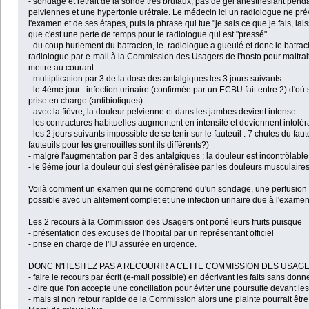
- sondage et retrait de la sonde très brutaux, pas de gel anesthésiant pen
pelviennes et une hypertonie urétrale. Le médecin ici un radiologue ne pr
l'examen et de ses étapes, puis la phrase qui tue "je sais ce que je fais, l
que c'est une perte de temps pour le radiologue qui est "pressé"
- du coup hurlement du batracien, le radiologue a gueulé et donc le batracie
radiologue par e-mail à la Commission des Usagers de l'hosto pour maltrai
mettre au courant
- multiplication par 3 de la dose des antalgiques les 3 jours suivants
- le 4ème jour : infection urinaire (confirmée par un ECBU fait entre 2) d'
prise en charge (antibiotiques)
- avec la fièvre, la douleur pelvienne et dans les jambes devient intense
- les contractures habituelles augmentent en intensité et deviennent intolé
- les 2 jours suivants impossible de se tenir sur le fauteuil : 7 chutes du fa
fauteuils pour les grenouilles sont ils différents?)
- malgré l'augmentation par 3 des antalgiques : la douleur est incontrôlab
- le 9ème jour la douleur qui s'est généralisée par les douleurs musculaires 
Voilà comment un examen qui ne comprend qu'un sondage, une perfusion de
possible avec un alitement complet et une infection urinaire due à l'examen.
Les 2 recours à la Commission des Usagers ont porté leurs fruits puisque
- présentation des excuses de l'hopital par un représentant officiel
- prise en charge de l'IU assurée en urgence.
DONC N'HESITEZ PAS A RECOURIR A CETTE COMMISSION DES USAGERS mai
- faire le recours par écrit (e-mail possible) en décrivant les faits sans don
- dire que l'on accepte une conciliation pour éviter une poursuite devant le
- mais si non retour rapide de la Commission alors une plainte pourrait êt