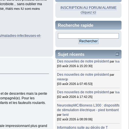
robiote... sans oublier ma
INSCRIPTION AU FORUM ALARME
sse, mais
mes IU sont moins
cliquez ici
Recherche rapide
s/maladies-infectieuses-et-
Sujet récents
Des nouvelles de notre président
par
Isa
[03 août 2026 à 15:20:30]
Des nouvelles de notre président
par
misterjp
[03 août 2026 à 07:45:53]
Des nouvelles de notre président
par
Isa
s et de descentes mais la pente
[02 août 2026 à 17:42:25]
ccompagné(e). Pour les
nts et les fauteuils roulants.
NeurostepMC/Bioness L300 : dispositifs
de stimulation électrique - pied tombant
par
farid
[02 août 2026 à 08:09:06]
 male impressionnant plus grand
Informations suite au décès de T