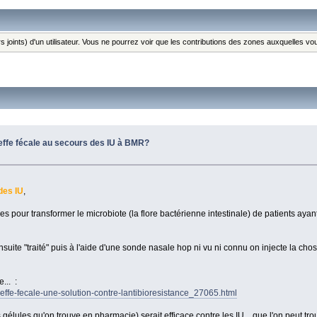
s joints) d'un utilisateur. Vous ne pourrez voir que les contributions des zones auxquelles v
reffe fécale au secours des IU à BMR?
des IU
,
s pour transformer le microbiote (la flore bactérienne intestinale) de patients aya
suite "traité" puis à l'aide d'une sonde nasale hop ni vu ni connu on injecte la chos
... :
greffe-fecale-une-solution-contre-lantibioresistance_27065.html
élules qu'on trouve en pharmacie) serait efficace contre les IU... que l'on peut t