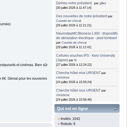
Delrieu notre président .
par
gilles
[30 juillet 2026 à 11:47:14]
Des nouvelles de notre président
par
Couette de cheval
ournée).
[29 juillet 2026 à 11:21:21]
NeurostepMC/Bioness L300 : dispositifs
de stimulation électrique - pied tombant
par
Couette de cheval
[29 juillet 2026 à 11:12:41]
Cellules souches iPS - Keio University
(Japon)
par
fti
[27 juillet 2026 à 12:24:22]
restaurants et cinémas. Bien sûr
Cherche hôtel nice URGENT
par
christinne
de 6€. Génial pour les souvenirs
[24 juillet 2026 à 15:59:24]
Cherche hôtel nice URGENT
par
christinne
[24 juillet 2026 à 15:56:46]
Qui est en ligne
Invités: 1042
Robots: 6