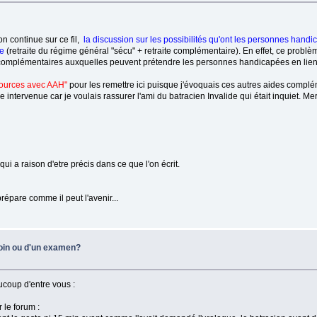
'on continue sur ce fil,
la discussion sur les possibilités qu'ont les personnes hand
te
(retraite du régime général "sécu" + retraite complémentaire). En effet, ce problè
ces complémentaires auxquelles peuvent prétendre les personnes handicapées en lien
sources avec AAH"
pour les remettre ici puisque j'évoquais ces autres aides complé
intervenue car je voulais rassurer l'ami du batracien Invalide qui était inquiet. Me
i a raison d'etre précis dans ce que l'on écrit.
répare comme il peut l'avenir...
soin ou d'un examen?
ucoup d'entre vous :
 le forum :