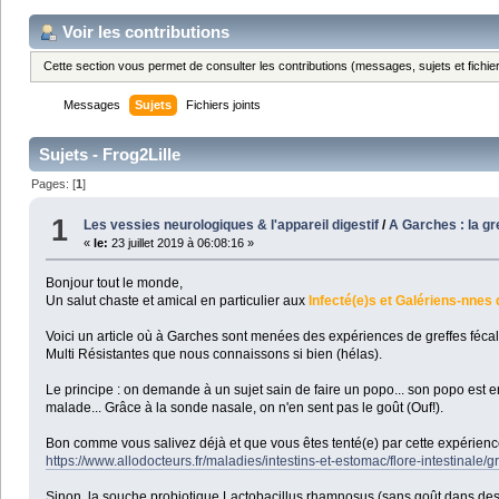
Voir les contributions
Cette section vous permet de consulter les contributions (messages, sujets et fichier
Messages
Sujets
Fichiers joints
Sujets - Frog2Lille
Pages: [
1
]
1
Les vessies neurologiques & l'appareil digestif
/
A Garches : la g
«
le:
23 juillet 2019 à 06:08:16 »
Bonjour tout le monde,
Un salut chaste et amical en particulier aux
Infecté(e)s et Galériens-nnes 
Voici un article où à Garches sont menées des expériences de greffes fécale
Multi Résistantes que nous connaissons si bien (hélas).
Le principe : on demande à un sujet sain de faire un popo... son popo est en
malade... Grâce à la sonde nasale, on n'en sent pas le goût (Ouf!).
Bon comme vous salivez déjà et que vous êtes tenté(e) par cette expérience
https://www.allodocteurs.fr/maladies/intestins-et-estomac/flore-intestinale/
Sinon, la souche probiotique Lactobacillus rhamnosus (sans goût dans des g