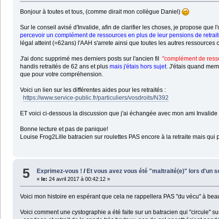
Bonjour à toutes et tous, (comme dirait mon collègue Daniel)
Sur le conseil avisé d'Invalide, afin de clarifier les choses, je propose que l
percevoir un complément de ressources en plus de leur pensions de retrai
légal atteint (=62ans) l'AAH s'arrete ainsi que toutes les autres ressour
J'ai donc supprimé mes derniers posts sur l'ancien fil
"complément de res
handis retraités de 62 ans et plus
mais j'étais hors sujet.
J'étais quand meme 
que pour votre compréhension.
Voici un lien sur les différentes aides pour les retraités :
https://www.service-public.fr/particuliers/vosdroits/N392
ET voici ci-dessous la discussion que j'ai échangée avec mon ami Invalide qu
Bonne lecture et pas de panique!
Louise Frog2Lille batracien sur roulettes PAS encore à la retraite mais qui p
5
Exprimez-vous !
/
Et vous avez vous été "maltraité(e)" lors d'un 
«
le:
24 avril 2017 à 00:42:12 »
Voici mon histoire en espérant que cela ne rappellera PAS "du vécu" à bea
Voici comment une cystographie a été faite sur un batracien qui "circule" sur