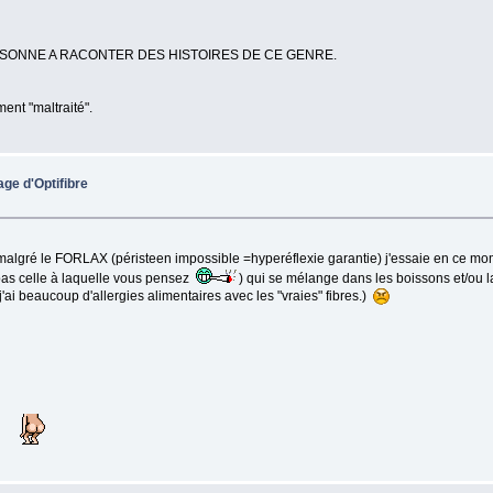
SONNE A RACONTER DES HISTOIRES DE CE GENRE.
ent "maltraité".
age d'Optifibre
algré le FORLAX (péristeen impossible =hyperéflexie garantie) j'essaie en ce 
(pas celle à laquelle vous pensez
) qui se mélange dans les boissons et/ou la
(j'ai beaucoup d'allergies alimentaires avec les "vraies" fibres.)
.