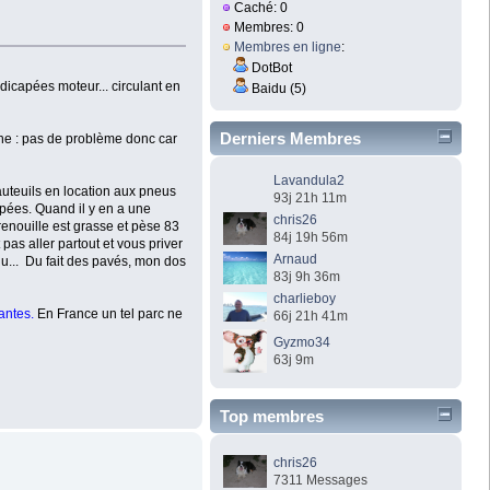
Caché: 0
Membres: 0
Membres en ligne
:
DotBot
dicapées moteur... circulant en
Baidu (5)
Derniers Membres
ène : pas de problème donc car
Lavandula2
fauteuils en location aux pneus
93j 21h 11m
apées. Quand il y en a une
chris26
renouille est grasse et pèse 83
84j 19h 56m
pas aller partout et vous priver
Arnaud
du... Du fait des pavés, mon dos
83j 9h 36m
charlieboy
tantes.
En France un tel parc ne
66j 21h 41m
Gyzmo34
63j 9m
Top membres
chris26
7311 Messages