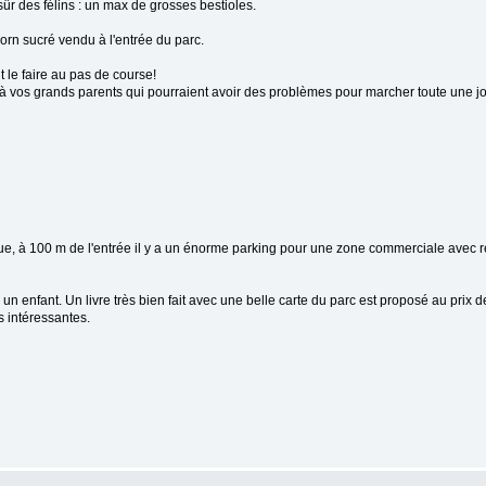
sûr des félins : un max de grosses bestioles.
corn sucré vendu à l'entrée du parc.
t le faire au pas de course!
nse à vos grands parents qui pourraient avoir des problèmes pour marcher toute une j
ique, à 100 m de l'entrée il y a un énorme parking pour une zone commerciale avec 
un enfant. Un livre très bien fait avec une belle carte du parc est proposé au prix 
s intéressantes.