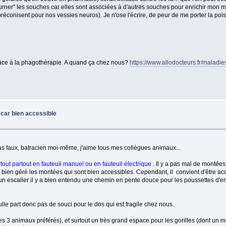
 les souches car elles sont associées à d'autres souches pour enrichir mon mic
éconisent pour nos vessies neuros). Je n'ose l'écrire, de peur de me porter la poi
grâce à la phagothérapie. A quand ça chez nous?
https://www.allodocteurs.fr/maladie
 car bien accessible
pas faux, batracien moi-même, j'aime tous mes collègues animaux...
rtout partout en fauteuil manuel ou en fauteuil électrique
. Il y a pas mal de montée
s bien géré les montées qui sont bien accessibles. Cependant, il convient d'être a
 un escalier il y a bien entendu une chemin en pente douce pour les poussettes d'enfa
ulle part donc pas de souci pour le dos qui est fragile chez nous.
mes 3 animaux préférés), et surtout un très grand espace pour les gorilles (dont un