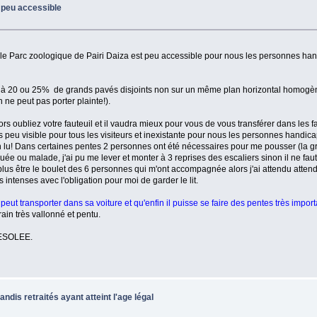
 peu accessible
, le Parc zoologique de Pairi Daiza est peu accessible pour nous les personnes han
ntes à 20 ou 25% de grands pavés disjoints non sur un même plan horizontal homog
on ne peut pas porter plainte!).
rs oubliez votre fauteuil et il vaudra mieux pour vous de vous transférer dans les 
rès peu visible pour tous les visiteurs et inexistante pour nous les personnes handic
en lu! Dans certaines pentes 2 personnes ont été nécessaires pour me pousser (la g
ée ou malade, j'ai pu me lever et monter à 3 reprises des escaliers sinon il ne faut 
s plus être le boulet des 6 personnes qui m'ont accompagnée alors j'ai attendu atten
intenses avec l'obligation pour moi de garder le lit.
peut transporter dans sa voiture et qu'enfin il puisse se faire des pentes très impor
in très vallonné et pentu.
 DESOLEE.
dis retraités ayant atteint l'age légal