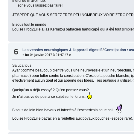
Merci de m'avoir lue.
et ne vous laissez pas faire!
J'ESPERE QUE VOUS SEREZ TRES PEU NOMBREUX VOIRE ZERO PER
Bisous tout le monde
Louise Frog2Lille alias Kermitou batracien handicapé qui a été tout simplem
6
Les vessies neurologiques & l'appareil digestif
/
Constipation : us
«
le:
04 janvier 2017 à 21:47:47 »
Salut à tous,
Ayant comme beaucoup d'entre vous une neurovessie et un neurorectum, m
pharmacie) pour lutter contre la constipation. C'est de la poudre blanche, 
effectivement aucun goût et qui apporte des fibres. Très pratique à utiliser. 
Quelqu'un a déjà essayé? Qu'en pensez vous?
Je n'ai pas vu de post à ce sujet sur le forum...
Bisous de loin bien baveux et infectés à l'escherichia tique coli.
Louise Frog2Lille batracien à roulettes aux boyaux bouchés (espèce rare)