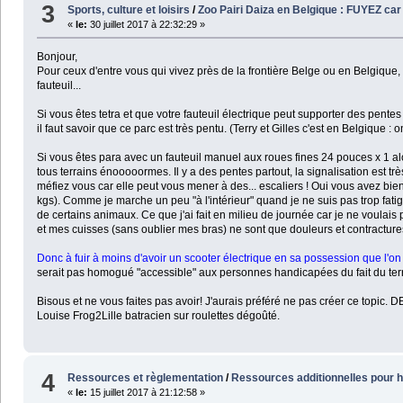
3
Sports, culture et loisirs
/
Zoo Pairi Daiza en Belgique : FUYEZ car
«
le:
30 juillet 2017 à 22:32:29 »
Bonjour,
Pour ceux d'entre vous qui vivez près de la frontière Belge ou en Belgique
fauteuil...
Si vous êtes tetra et que votre fauteuil électrique peut supporter des pe
il faut savoir que ce parc est très pentu. (Terry et Gilles c'est en Belgique : 
Si vous êtes para avec un fauteuil manuel aux roues fines 24 pouces x 1 alo
tous terrains énooooormes. Il y a des pentes partout, la signalisation est t
méfiez vous car elle peut vous mener à des... escaliers ! Oui vous avez bi
kgs). Comme je marche un peu "à l'intérieur" quand je ne suis pas trop fatigu
de certains animaux. Ce que j'ai fait en milieu de journée car je ne voulai
et mes cuisses (sans oublier mes bras) ne sont que douleurs et contractures 
Donc à fuir à moins d'avoir un scooter électrique en sa possession que l'on 
serait pas homogué "accessible" aux personnes handicapées du fait du terra
Bisous et ne vous faites pas avoir! J'aurais préféré ne pas créer ce topic.
Louise Frog2Lille batracien sur roulettes dégoûté.
4
Ressources et règlementation
/
Ressources additionnelles pour han
«
le:
15 juillet 2017 à 21:12:58 »