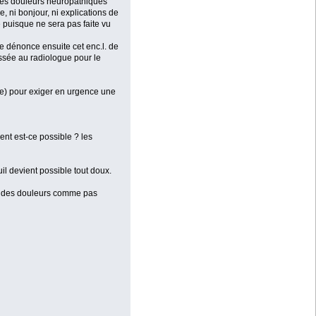
 des douleurs neuropathiques
 ni bonjour, ni explications de
e puisque ne sera pas faite vu
le dénonce ensuite cet enc.l. de
ssée au radiologue pour le
lle) pour exiger en urgence une
ment est-ce possible ? les
il devient possible tout doux.
er des douleurs comme pas