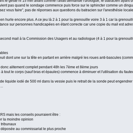
dant le geste ni 15 min avant comme l'avait demandé l'urologue, le batracien ayant
évient pas quand le sondage commence puis force sur le sphincter comme un dingue,
aissez vous faire", pas de réponses aux questions du batracien sur l'anesthésie local
n hurle encore plus. A ce jeu là 2 à 1 pour la grenouille voire 3 à 1 car la grenouil
tance sur personnes handicapées en étant correcte car une copie du mail est adre
où second mail à la Commission des Usagers et au radiologue (4 à 1 pour la grenoui
rables
uteuil dont une sur la tête en partant en arrière malgré les roues anti-bascules (com
le donc alitement complet pendant 48h les 7ème et 8ème jours
à tout le corps (sauf bras et épaules) commence à diminuer et l'utilisation du fauteu
 liquide iodé de 500 ml dans la vessie puis le retrait de la sonde peut engendr
..
s les conseils pourraient être :
ner la moindre opinion
s tribunaux
re déposée au commissariat le plus proche