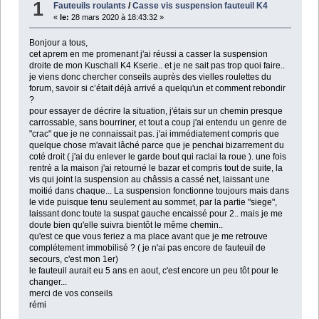
1
Fauteuils roulants
/
Casse vis suspension fauteuil K4
«
le:
28 mars 2020 à 18:43:32 »
Bonjour a tous,
cet aprem en me promenant j'ai réussi a casser la suspension
droite de mon Kuschall K4 Kserie.. et je ne sait pas trop quoi faire..
je viens donc chercher conseils auprès des vielles roulettes du
forum, savoir si c’était déjà arrivé a quelqu'un et comment rebondir
?
pour essayer de décrire la situation, j'étais sur un chemin presque
carrossable, sans bourriner, et tout a coup j'ai entendu un genre de
"crac" que je ne connaissait pas. j'ai immédiatement compris que
quelque chose m'avait lâché parce que je penchai bizarrement du
coté droit ( j'ai du enlever le garde bout qui raclai la roue ). une fois
rentré a la maison j'ai retourné le bazar et compris tout de suite, la
vis qui joint la suspension au châssis a cassé net, laissant une
moitié dans chaque... La suspension fonctionne toujours mais dans
le vide puisque tenu seulement au sommet, par la partie "siege",
laissant donc toute la suspat gauche encaissé pour 2.. mais je me
doute bien qu'elle suivra bientôt le même chemin..
qu'est ce que vous feriez a ma place avant que je me retrouve
complétement immobilisé ? ( je n'ai pas encore de fauteuil de
secours, c'est mon 1er)
le fauteuil aurait eu 5 ans en aout, c'est encore un peu tôt pour le
changer...
merci de vos conseils
rémi