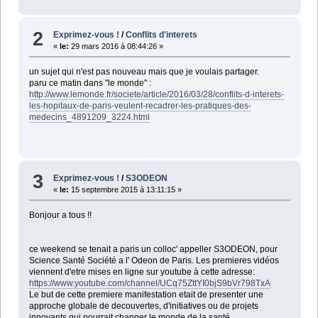
2
Exprimez-vous !
/
Conflits d'interets
«
le:
29 mars 2016 à 08:44:26 »
un sujet qui n'est pas nouveau mais que je voulais partager.
paru ce matin dans "le monde" :
http://www.lemonde.fr/societe/article/2016/03/28/conflits-d-interets-
les-hopitaux-de-paris-veulent-recadrer-les-pratiques-des-
medecins_4891209_3224.html
3
Exprimez-vous !
/
S3ODEON
«
le:
15 septembre 2015 à 13:11:15 »
Bonjour a tous !!
ce weekend se tenait a paris un colloc' appeller S3ODEON, pour
Science Santé Société a l' Odeon de Paris. Les premieres vidéos
viennent d'etre mises en ligne sur youtube à cette adresse:
https://www.youtube.com/channel/UCq75ZttYI0bjS9bVr798TxA
Le but de cette premiere manifestation etait de presenter une
approche globale de decouvertes, d'initiatives ou de projets
innovants qui pourrait changer le monde de la santé.