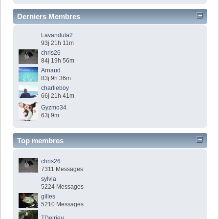
Derniers Membres
Lavandula2
93j 21h 11m
chris26
84j 19h 56m
Arnaud
83j 9h 36m
charlieboy
66j 21h 41m
Gyzmo34
63j 9m
Top membres
chris26
7311 Messages
sylvia
5224 Messages
gilles
5210 Messages
TDelrieu