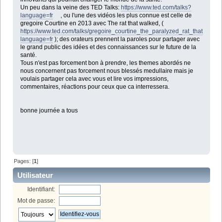
Un peu dans la veine des TED Talks:
https://www.ted.com/talks?
language=fr
, ou l'une des vidéos les plus connue est celle de
gregoire Courtine en 2013 avec The rat that walked, (
https://www.ted.com/talks/gregoire_courtine_the_paralyzed_rat_that_walk
language=fr
); des orateurs prennent la paroles pour partager avec
le grand public des idées et des connaissances sur le future de la
santé.
Tous n'est pas forcement bon à prendre, les themes abordés ne
nous concernent pas forcement nous blessés medullaire mais je
voulais partager cela avec vous et lire vos impressions,
commentaires, réactions pour ceux que ca interressera.
bonne journée a tous
Pages: [
1
]
Utilisateur
Identifiant:
Mot de passe: