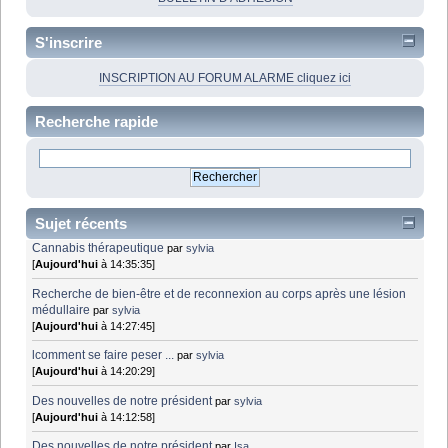
S'inscrire
INSCRIPTION AU FORUM ALARME cliquez ici
Recherche rapide
Sujet récents
Cannabis thérapeutique
par
sylvia
[
Aujourd'hui
à 14:35:35]
Recherche de bien-être et de reconnexion au corps après une lésion
médullaire
par
sylvia
[
Aujourd'hui
à 14:27:45]
lcomment se faire peser ...
par
sylvia
[
Aujourd'hui
à 14:20:29]
Des nouvelles de notre président
par
sylvia
[
Aujourd'hui
à 14:12:58]
Des nouvelles de notre président
par
Isa