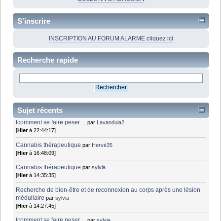
S'inscrire
INSCRIPTION AU FORUM ALARME cliquez ici
Recherche rapide
Sujet récents
lcomment se faire peser ...
par
Lavandula2
[
Hier
à 22:44:17]
Cannabis thérapeutique
par
Hervé35
[
Hier
à 16:48:09]
Cannabis thérapeutique
par
sylvia
[
Hier
à 14:35:35]
Recherche de bien-être et de reconnexion au corps après une lésion
médullaire
par
sylvia
[
Hier
à 14:27:45]
lcomment se faire peser ...
par
sylvia