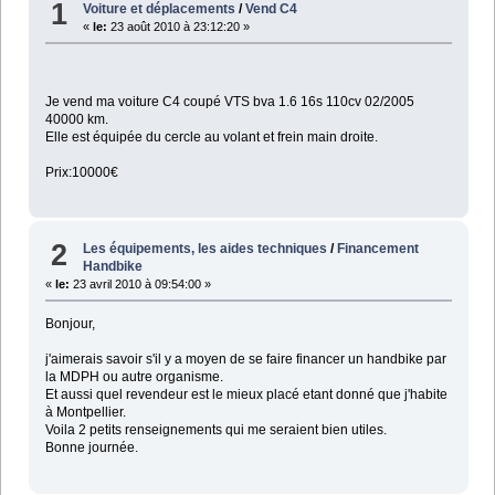
1
Voiture et déplacements
/
Vend C4
«
le:
23 août 2010 à 23:12:20 »
Je vend ma voiture C4 coupé VTS bva 1.6 16s 110cv 02/2005
40000 km.
Elle est équipée du cercle au volant et frein main droite.
Prix:10000€
2
Les équipements, les aides techniques
/
Financement
Handbike
«
le:
23 avril 2010 à 09:54:00 »
Bonjour,
j'aimerais savoir s'il y a moyen de se faire financer un handbike par
la MDPH ou autre organisme.
Et aussi quel revendeur est le mieux placé etant donné que j'habite
à Montpellier.
Voila 2 petits renseignements qui me seraient bien utiles.
Bonne journée.