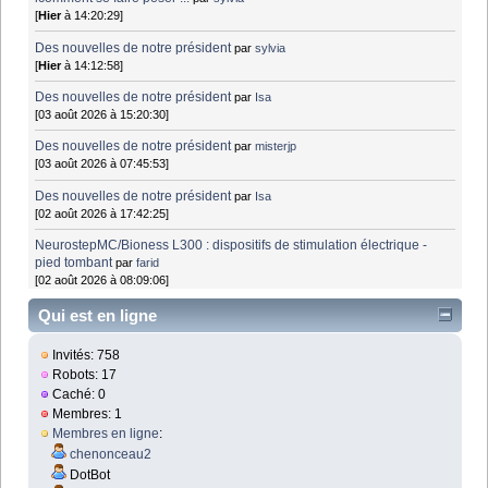
[
Hier
à 14:20:29]
Des nouvelles de notre président
par
sylvia
[
Hier
à 14:12:58]
Des nouvelles de notre président
par
Isa
[03 août 2026 à 15:20:30]
Des nouvelles de notre président
par
misterjp
[03 août 2026 à 07:45:53]
Des nouvelles de notre président
par
Isa
[02 août 2026 à 17:42:25]
NeurostepMC/Bioness L300 : dispositifs de stimulation électrique -
pied tombant
par
farid
[02 août 2026 à 08:09:06]
Qui est en ligne
Invités: 758
Robots: 17
Caché: 0
Membres: 1
Membres en ligne
:
chenonceau2
DotBot