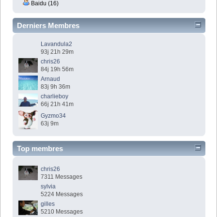
Baidu (16)
Derniers Membres
Lavandula2
93j 21h 29m
chris26
84j 19h 56m
Arnaud
83j 9h 36m
charlieboy
66j 21h 41m
Gyzmo34
63j 9m
Top membres
chris26
7311 Messages
sylvia
5224 Messages
gilles
5210 Messages