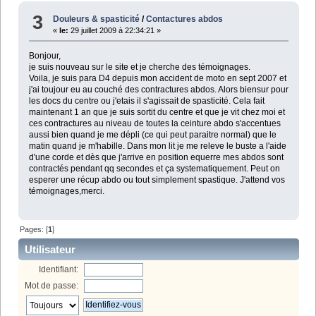
3
Douleurs & spasticité
/
Contactures abdos
«
le:
29 juillet 2009 à 22:34:21 »
Bonjour,
je suis nouveau sur le site et je cherche des témoignages.
Voila, je suis para D4 depuis mon accident de moto en sept 2007 et
j'ai toujour eu au couché des contractures abdos. Alors biensur pour
les docs du centre ou j'etais il s'agissait de spasticité. Cela fait
maintenant 1 an que je suis sortit du centre et que je vit chez moi et
ces contractures au niveau de toutes la ceinture abdo s'accentues
aussi bien quand je me dépli (ce qui peut paraitre normal) que le
matin quand je m'habille. Dans mon lit je me releve le buste a l'aide
d'une corde et dès que j'arrive en position equerre mes abdos sont
contractés pendant qq secondes et ça systematiquement. Peut on
esperer une récup abdo ou tout simplement spastique. J'attend vos
témoignages,merci.
Pages: [
1
]
Utilisateur
Identifiant:
Mot de passe: