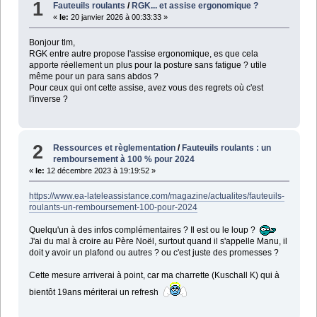
1
Fauteuils roulants
/
RGK... et assise ergonomique ?
«
le:
20 janvier 2026 à 00:33:33 »
Bonjour tlm,
RGK entre autre propose l'assise ergonomique, es que cela
apporte réellement un plus pour la posture sans fatigue ? utile
même pour un para sans abdos ?
Pour ceux qui ont cette assise, avez vous des regrets où c'est
l'inverse ?
2
Ressources et règlementation
/
Fauteuils roulants : un
remboursement à 100 % pour 2024
«
le:
12 décembre 2023 à 19:19:52 »
https://www.ea-lateleassistance.com/magazine/actualites/fauteuils-
roulants-un-remboursement-100-pour-2024
Quelqu'un à des infos complémentaires ? Il est ou le loup ?
J'ai du mal à croire au Père Noël, surtout quand il s'appelle Manu, il
doit y avoir un plafond ou autres ? ou c'est juste des promesses ?
Cette mesure arriverai à point, car ma charrette (Kuschall K) qui à
bientôt 19ans mériterai un refresh