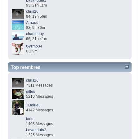
Lavandula2
93j 21h 11m
chris26
84j 19h 56m
Arnaud
83j 9h 36m
charlieboy
66j 21h 41m
Gyzmo34
63j 9m
Top membres
chris26
7311 Messages
gilles
5210 Messages
TDelrieu
4142 Messages
farid
1408 Messages
Lavandula2
1325 Messages