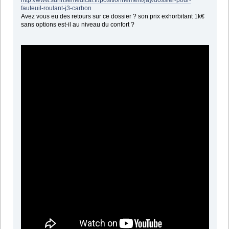
http://www.sunrisemedical.fr/positionnement/jay/dossier-pour-
fauteuil-roulant-j3-carbon
Avez vous eu des retours sur ce dossier ? son prix exhorbitant 1k€
sans options est-il au niveau du confort ?