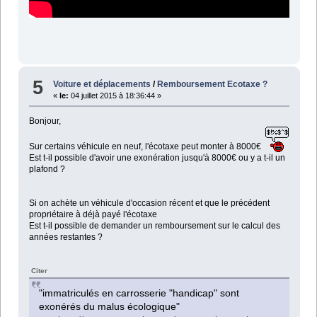
5
Voiture et déplacements
/
Remboursement Ecotaxe ?
«
le:
04 juillet 2015 à 18:36:44 »
Bonjour,
Sur certains véhicule en neuf, l'écotaxe peut monter à 8000€
Est t-il possible d'avoir une exonération jusqu'à 8000€ ou y a t-il un
plafond ?
Si on achète un véhicule d'occasion récent et que le précédent
propriétaire à déjà payé l'écotaxe
Est t-il possible de demander un remboursement sur le calcul des
années restantes ?
Citer
"immatriculés en carrosserie "handicap" sont
exonérés du malus écologique"