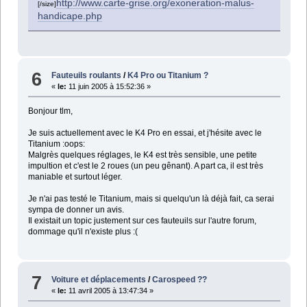
http://www.carte-grise.org/exoneration-malus-
[/size]
handicape.php
6
Fauteuils roulants
/
K4 Pro ou Titanium ?
«
le:
11 juin 2005 à 15:52:36 »
Bonjour tlm,
Je suis actuellement avec le K4 Pro en essai, et j'hésite avec le
Titanium :oops:
Malgrès quelques réglages, le K4 est très sensible, une petite
impultion et c'est le 2 roues (un peu gênant). A part ca, il est très
maniable et surtout léger.
Je n'ai pas testé le Titanium, mais si quelqu'un là déjà fait, ca serai
sympa de donner un avis.
Il existait un topic justement sur ces fauteuils sur l'autre forum,
dommage qu'il n'existe plus :(
7
Voiture et déplacements
/
Carospeed ??
«
le:
11 avril 2005 à 13:47:34 »