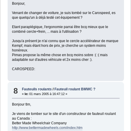
Bonjour,
Venant de changer de voiture, je suis tombé sur le Carospeed, es
que quelqu'un à déjà testé cet équipement ?
Etant paraplégique, l'ergonomie parrai être bcq mieux que le
combiné cercle+frein, ... mais à l'utilisation ?
Jusqu'a présent je n'ai connu que le cercle accélérateur de marque
Kempf, mais étant hors de prix, je cherche un system moins
honéreux.
Pimas propose la même chose en bcq moins sobre :( :( mais
adaptable sur d'autres véhicule et 2x moins cher :).
CAROSPEED:
8
Fauteuils roulants
/
Fauteuil roulant BMWC ?
«
le:
01 mars 2005 à 16:47:12 »
Bonjour tlm,
Je viens de tomber sur le site d'un constructeur de fauteuil roulant
au Canada :
Better Made Wheelchair Company
http://www.bettermadewheels.com/index.htm