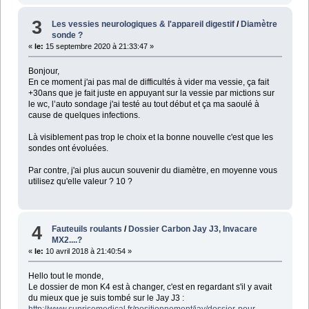
3
Les vessies neurologiques & l'appareil digestif
/
Diamètre
sonde ?
«
le:
15 septembre 2020 à 21:33:47 »
Bonjour,
En ce moment j'ai pas mal de difficultés à vider ma vessie, ça fait
+30ans que je fait juste en appuyant sur la vessie par mictions sur
le wc, l’auto sondage j'ai testé au tout début et ça ma saoulé à
cause de quelques infections.
Là visiblement pas trop le choix et la bonne nouvelle c'est que les
sondes ont évoluées.
Par contre, j'ai plus aucun souvenir du diamètre, en moyenne vous
utilisez qu'elle valeur ? 10 ?
4
Fauteuils roulants
/
Dossier Carbon Jay J3, Invacare
MX2....?
«
le:
10 avril 2018 à 21:40:54 »
Hello tout le monde,
Le dossier de mon K4 est à changer, c'est en regardant s'il y avait
du mieux que je suis tombé sur le Jay J3 :