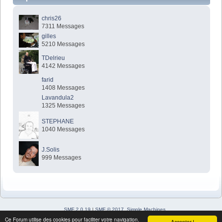
chris26
7311 Messages
gilles
5210 Messages
TDelrieu
4142 Messages
farid
1408 Messages
Lavandula2
1325 Messages
STEPHANE
1040 Messages
J.Solis
999 Messages
SMF 2.0.19
|
SMF © 2017
,
Simple Machines
Simple Audio Video Embedder
Ce Forum utilise des cookies pour faciliter votre navigation.
Accepter !