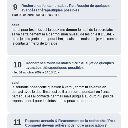
9
Recherches fondamentales
/
Re : Ausujet de quelques
avancées thérapeutiques possibles
«
le:
02 octobre 2009 à 12:03:24 »
salut
merci pour tes infos , si tu peux me donner le mail de la secretaire
sa va certainement m aider moi mon niveau de lesion est D5D6D7
mais je suis grefe alors pour l irm je sais pas mais bon je vais comm
le contacter merci de ton aide
10
Recherches fondamentales
/
Re : Ausujet de quelques
avancées thérapeutiques possibles
«
le:
01 octobre 2009 à 14:18:51 »
salut
je souhaite poser cette question à kemi , comm tu es entre en
contact avec le doct lima , est ce il a un correspendant en france
parceque je l ai contacte par mail mais jusqu à aujourd hui pas de
reponse merci pour les infos que tu peux me donner
11
Rapports annuels & Financement de la recherche
/
Re :
Comment devenir adhérent de notre association ?