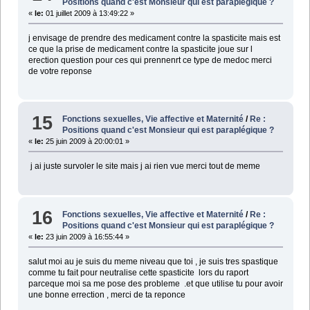
Positions quand c'est Monsieur qui est paraplégique ?
«
le:
01 juillet 2009 à 13:49:22 »
j envisage de prendre des medicament contre la spasticite mais est
ce que la prise de medicament contre la spasticite joue sur l
erection question pour ces qui prennenrt ce type de medoc merci
de votre reponse
15
Fonctions sexuelles, Vie affective et Maternité
/
Re :
Positions quand c'est Monsieur qui est paraplégique ?
«
le:
25 juin 2009 à 20:00:01 »
j ai juste survoler le site mais j ai rien vue merci tout de meme
16
Fonctions sexuelles, Vie affective et Maternité
/
Re :
Positions quand c'est Monsieur qui est paraplégique ?
«
le:
23 juin 2009 à 16:55:44 »
salut moi au je suis du meme niveau que toi , je suis tres spastique
comme tu fait pour neutralise cette spasticite lors du raport
parceque moi sa me pose des probleme .et que utilise tu pour avoir
une bonne errection , merci de ta reponce