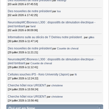
Des nouvelles de notre président
par
misterjp
[03 août 2026 à 07:45:53]
Des nouvelles de notre président
par
Isa
[02 août 2026 à 17:42:25]
NeurostepMC/Bioness L300 : dispositifs de stimulation électrique -
pied tombant
par
farid
[02 août 2026 à 08:09:06]
Informations suite au décès de T Delrieu notre président .
par
gilles
[30 juillet 2026 à 11:47:14]
Des nouvelles de notre président
par
Couette de cheval
[29 juillet 2026 à 11:21:21]
NeurostepMC/Bioness L300 : dispositifs de stimulation électrique -
pied tombant
par
Couette de cheval
[29 juillet 2026 à 11:12:41]
Cellules souches iPS - Keio University (Japon)
par
fti
[27 juillet 2026 à 12:24:22]
Cherche hôtel nice URGENT
par
christinne
[24 juillet 2026 à 15:59:24]
Cherche hôtel nice URGENT
par
christinne
[24 juillet 2026 à 15:56:46]
Qui est en ligne