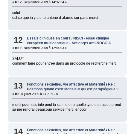
«
le:
25 septembre 2009 à 14:32:34 »
salut
est ce que in y a une antene d alarme sur paris merci
12
Essais cliniques en cours
/
NISCI - essai clinique
européen multicentrique - Anticorps anti-NOGO A
«
le:
19 septembre 2009 à 12:44:03 »
SALUT
comment faire pour entree dans un protocole de recherche merci
13
Fonctions sexuelles, Vie affective et Maternité
/
Re :
Positions quand c'est Monsieur qui est paraplégique ?
«
le:
04 juillet 2009 à 14:21:12 »
merci pour tess info peut tu stp me dire quelle type de truc du prend
sa me rendrai beaucoup service merci enccor
14
Fonctions sexuelles, Vie affective et Maternité
/
Re :