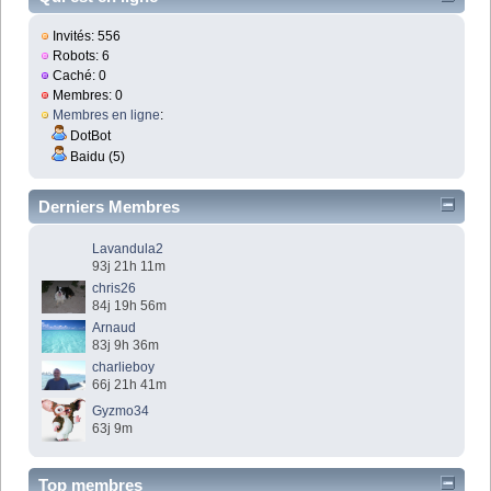
Invités: 556
Robots: 6
Caché: 0
Membres: 0
Membres en ligne
:
DotBot
Baidu (5)
Derniers Membres
Lavandula2
93j 21h 11m
chris26
84j 19h 56m
Arnaud
83j 9h 36m
charlieboy
66j 21h 41m
Gyzmo34
63j 9m
Top membres