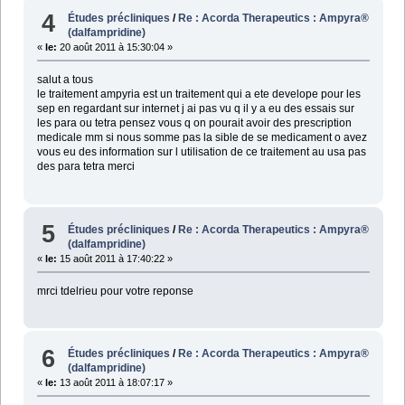
4
Études précliniques
/
Re : Acorda Therapeutics : Ampyra®
(dalfampridine)
«
le:
20 août 2011 à 15:30:04 »
salut a tous
le traitement ampyria est un traitement qui a ete develope pour les
sep en regardant sur internet j ai pas vu q il y a eu des essais sur
les para ou tetra pensez vous q on pourait avoir des prescription
medicale mm si nous somme pas la sible de se medicament o avez
vous eu des information sur l utilisation de ce traitement au usa pas
des para tetra merci
5
Études précliniques
/
Re : Acorda Therapeutics : Ampyra®
(dalfampridine)
«
le:
15 août 2011 à 17:40:22 »
mrci tdelrieu pour votre reponse
6
Études précliniques
/
Re : Acorda Therapeutics : Ampyra®
(dalfampridine)
«
le:
13 août 2011 à 18:07:17 »