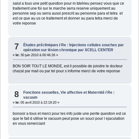
salut a tous une petit question pour m tdelrieu pensez vous que ce
traitement une foi sur le marche serra reserve uniquement au
personne sep ou serra aussi prescrit au personne para et tetra et
est ce que au us ce traitement et donner au para tetra merci de
votre reponse
7
Études précliniques
/
Re : Injections cellules souches par
opération sur lésion chronique par XCELL CENTER
«
le:
30 juin 2010 à 00:46:26 »
BON SOIR TOUT LE MONDE, est il possible de joindre le docteur
chazal par mail ou par tel pour s informe merci de votre reponse
8
Fonctions sexuelles, Vie affective et Maternité
/
Re :
vacuum
«
le:
05 avril 2010 à 22:19:20 »
bonsoir a tous et merci pour les info juste une perite question est ce
que le fait d utilise le vacuum peut pose un souci pour l ejaculation
en vous remerciant