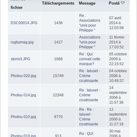
Téléchargements
Message
Posté
fichier
Re :
07 avril
Associations
DSC00014.JPG
1436
2014 à
"unis pour
12:03:56
Philippe "
Associations
11 février
rugbymag.jpg
1427
"unis pour
2014 à
Philippe "
17:03:52
Re : Qui
05 octobre
storm3.JPG
1068
connait cette
2009 à
marque?
22:15:52
Re : Ialuset -
04 octobre
Photou 020.jpg
15749
Crème
2006 à
cicatrisante
10:49:37
14
Re : Ialuset -
septembre
Photou 014.jpg
22348
Crème
2006 à
cicatrisante
11:57:36
Re : Re :
12
Ialuset -
septembre
Photou 010.jpg
9770
Crème
2006 à
cicatrisante
11:27:18
30 mai
Re : QUI
Photou 010.jpg
913
2006 à