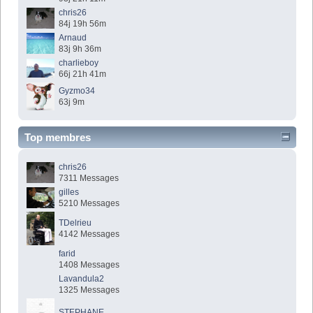
chris26
84j 19h 56m
Arnaud
83j 9h 36m
charlieboy
66j 21h 41m
Gyzmo34
63j 9m
Top membres
chris26
7311 Messages
gilles
5210 Messages
TDelrieu
4142 Messages
farid
1408 Messages
Lavandula2
1325 Messages
STEPHANE