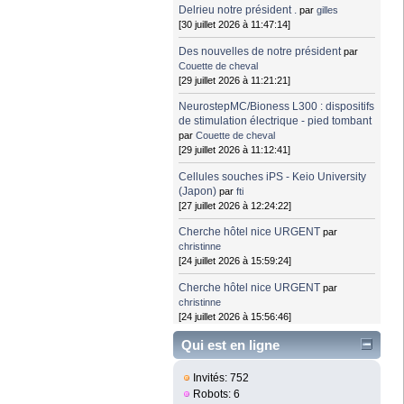
Delrieu notre président .
par
gilles
[30 juillet 2026 à 11:47:14]
Des nouvelles de notre président
par
Couette de cheval
[29 juillet 2026 à 11:21:21]
NeurostepMC/Bioness L300 : dispositifs
de stimulation électrique - pied tombant
par
Couette de cheval
[29 juillet 2026 à 11:12:41]
Cellules souches iPS - Keio University
(Japon)
par
fti
[27 juillet 2026 à 12:24:22]
Cherche hôtel nice URGENT
par
christinne
[24 juillet 2026 à 15:59:24]
Cherche hôtel nice URGENT
par
christinne
[24 juillet 2026 à 15:56:46]
Qui est en ligne
Invités: 752
Robots: 6