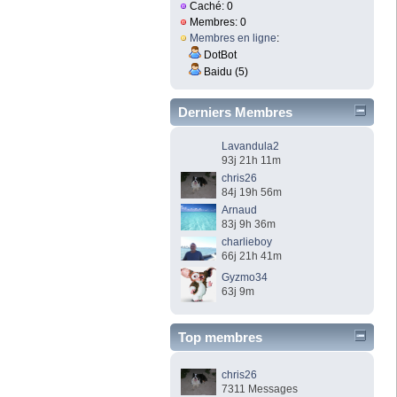
Caché: 0
Membres: 0
Membres en ligne
:
DotBot
Baidu (5)
Derniers Membres
Lavandula2
93j 21h 11m
chris26
84j 19h 56m
Arnaud
83j 9h 36m
charlieboy
66j 21h 41m
Gyzmo34
63j 9m
Top membres
chris26
7311 Messages