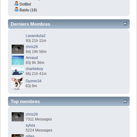
DotBot
Baidu (18)
Derniers Membres
Lavandula2
93j 21h 11m
chris26
84j 19h 56m
Arnaud
83j 9h 36m
charlieboy
66j 21h 41m
Gyzmo34
63j 9m
Top membres
chris26
7311 Messages
sylvia
5224 Messages
gilles