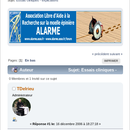
Sujet:
Essais cliniques - explications
« précédent
suivant »
Pages: [
1
]
En bas
IMPRIMER
Auteur
Sujet: Essais cliniques -
explications (Lu 47805 fois)
0 Membres et 1 Invité sur ce sujet
TDelrieu
Administrateur
«
Réponse #1 le:
16 décembre 2006 à 18:27:18 »