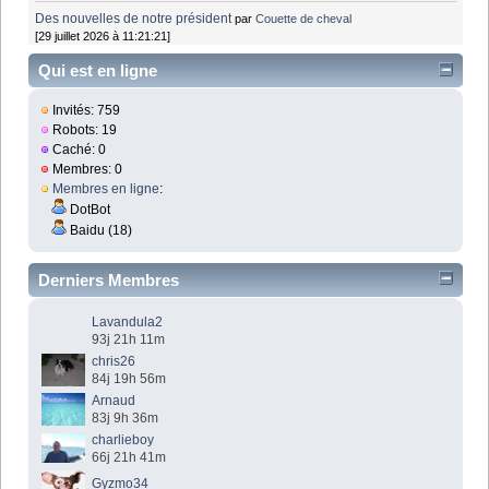
Des nouvelles de notre président
par
Couette de cheval
[29 juillet 2026 à 11:21:21]
Qui est en ligne
Invités: 759
Robots: 19
Caché: 0
Membres: 0
Membres en ligne
:
DotBot
Baidu (18)
Derniers Membres
Lavandula2
93j 21h 11m
chris26
84j 19h 56m
Arnaud
83j 9h 36m
charlieboy
66j 21h 41m
Gyzmo34