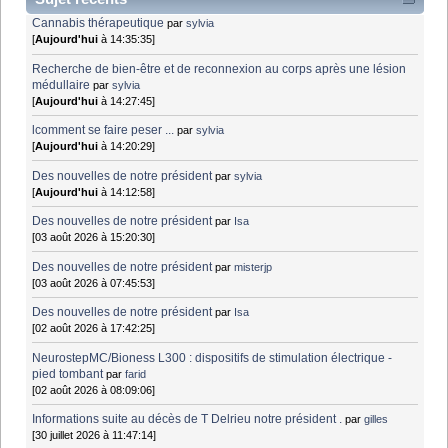
Cannabis thérapeutique
par
sylvia
[
Aujourd'hui
à 14:35:35]
Recherche de bien-être et de reconnexion au corps après une lésion
médullaire
par
sylvia
[
Aujourd'hui
à 14:27:45]
lcomment se faire peser ...
par
sylvia
[
Aujourd'hui
à 14:20:29]
Des nouvelles de notre président
par
sylvia
[
Aujourd'hui
à 14:12:58]
Des nouvelles de notre président
par
Isa
[03 août 2026 à 15:20:30]
Des nouvelles de notre président
par
misterjp
[03 août 2026 à 07:45:53]
Des nouvelles de notre président
par
Isa
[02 août 2026 à 17:42:25]
NeurostepMC/Bioness L300 : dispositifs de stimulation électrique -
pied tombant
par
farid
[02 août 2026 à 08:09:06]
Informations suite au décès de T Delrieu notre président .
par
gilles
[30 juillet 2026 à 11:47:14]