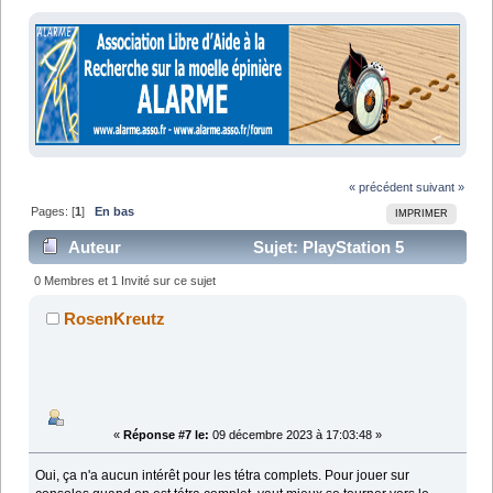
« précédent
suivant »
Pages: [
1
]
En bas
IMPRIMER
Auteur
Sujet: PlayStation 5
Access Controller (Lu 20332 fois)
0 Membres et 1 Invité sur ce sujet
RosenKreutz
«
Réponse #7 le:
09 décembre 2023 à 17:03:48 »
Oui, ça n'a aucun intérêt pour les tétra complets. Pour jouer sur