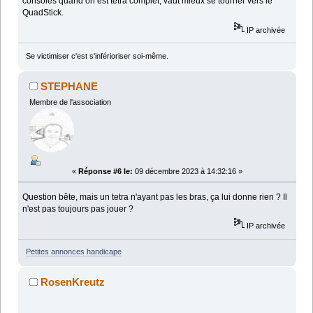
consoles quand on est tétra complet, vaut mieux se tourner vers le
QuadStick.
IP archivée
Se victimiser c'est s'inférioriser soi-même.
STEPHANE
Membre de l'association
«
Réponse #6 le:
09 décembre 2023 à 14:32:16 »
Question bête, mais un tetra n'ayant pas les bras, ça lui donne rien ? Il
n'est pas toujours pas jouer ?
IP archivée
Petites annonces handicape
RosenKreutz