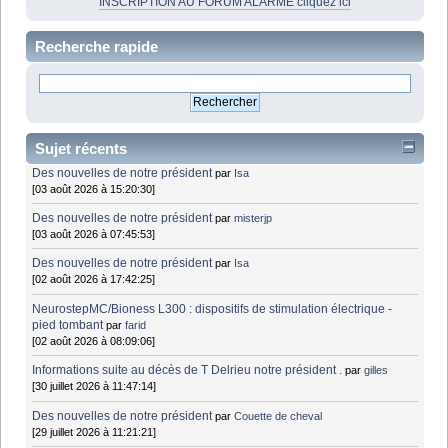
INSCRIPTION AU FORUM ALARME cliquez ici
Recherche rapide
Sujet récents
Des nouvelles de notre président
par
Isa
[03 août 2026 à 15:20:30]
Des nouvelles de notre président
par
misterjp
[03 août 2026 à 07:45:53]
Des nouvelles de notre président
par
Isa
[02 août 2026 à 17:42:25]
NeurostepMC/Bioness L300 : dispositifs de stimulation électrique -
pied tombant
par
farid
[02 août 2026 à 08:09:06]
Informations suite au décès de T Delrieu notre président .
par
gilles
[30 juillet 2026 à 11:47:14]
Des nouvelles de notre président
par
Couette de cheval
[29 juillet 2026 à 11:21:21]