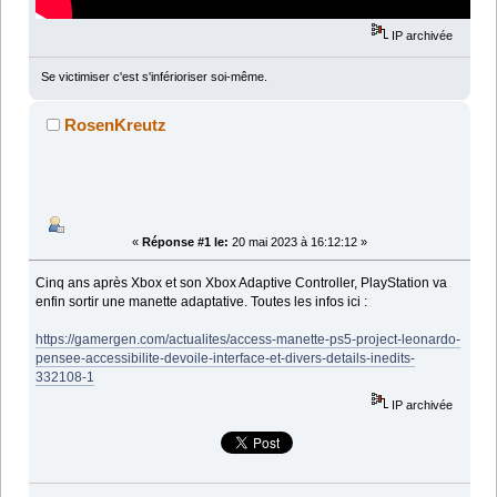
IP archivée
Se victimiser c'est s'inférioriser soi-même.
RosenKreutz
«
Réponse #1 le:
20 mai 2023 à 16:12:12 »
Cinq ans après Xbox et son Xbox Adaptive Controller, PlayStation va
enfin sortir une manette adaptative. Toutes les infos ici :
https://gamergen.com/actualites/access-manette-ps5-project-leonardo-
pensee-accessibilite-devoile-interface-et-divers-details-inedits-
332108-1
IP archivée