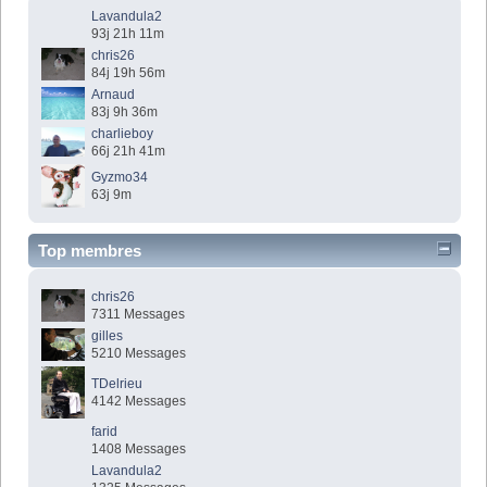
Lavandula2
93j 21h 11m
chris26
84j 19h 56m
Arnaud
83j 9h 36m
charlieboy
66j 21h 41m
Gyzmo34
63j 9m
Top membres
chris26
7311 Messages
gilles
5210 Messages
TDelrieu
4142 Messages
farid
1408 Messages
Lavandula2