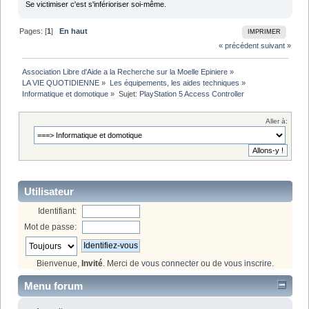
Se victimiser c'est s'inférioriser soi-même.
Pages: [
1
]
En haut
IMPRIMER
« précédent
suivant »
Association Libre d'Aide a la Recherche sur la Moelle Epiniere
»
LA VIE QUOTIDIENNE
»
Les équipements, les aides techniques
»
Informatique et domotique
»
Sujet:
PlayStation 5 Access Controller
Aller à:
Utilisateur
Identifiant:
Mot de passe:
Bienvenue,
Invité
. Merci de
vous connecter
ou de
vous inscrire
.
Menu forum