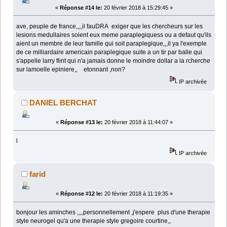
«
Réponse #14 le:
20 février 2018 à 15:29:45 »
ave, peuple de france,,,,il fauDRA exiger que les chercheurs sur les
lesions medullaires soient eux meme paraplegiquess ou a defaut qu'ils
aient un membre de leur famille qui soit paraplegique,,,il ya l'exemple
de ce milliardaire americain paraplegique suite a un tir par balle qui
s'appelle larry flint qui n'a jamais donne le moindre dollar a la rcherche
sur lamoelle epiniere,, etonnant ,non?
IP archivée
DANIEL BERCHAT
«
Réponse #13 le:
20 février 2018 à 11:44:07 »
l
IP archivée
farid
«
Réponse #12 le:
20 février 2018 à 11:19:35 »
bonjour les aminches ,,,,personnellement ,j'espere plus d'une therapie
style neurogel qu'a une therapie style gregoire courtine,,