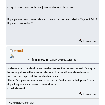
claqué pour faire venir des joueurs de foot chez eux
il y a pas moyen d avoir des subventions par ces nababs ? ça été fait ?
il y a eu des refus ?
IP archivée
tetra4
«
Réponse #31 le:
02 juin 2018 à 12:15:33 »
Isabela à le droit de dire se qu'elle pense. Ce qui est factuel c'est que
le neurogel serait la solution depuis plus de 28 ans date de mon
accident et depuis il demande des dons.
Alors c'est peut-être une solution parmi d'autre, autre fait, pour l'instant
il y a toujours de nouveau para et tétra
Cordialement
IP archivée
HOMME tétra complet