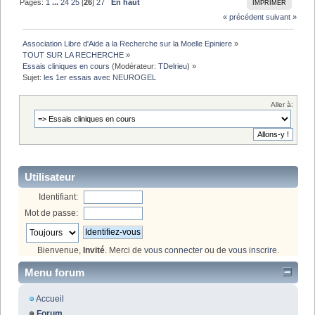
Pages:
1
...
24
25
[
26
]
27
En haut
IMPRIMER
« précédent
suivant »
Association Libre d'Aide a la Recherche sur la Moelle Epiniere
»
TOUT SUR LA RECHERCHE
»
Essais cliniques en cours
(Modérateur:
TDelrieu
) »
Sujet:
les 1er essais avec NEUROGEL
Aller à:
Utilisateur
Identifiant:
Mot de passe:
Bienvenue,
Invité
. Merci de
vous connecter
ou de
vous inscrire
.
Menu forum
Accueil
Forum