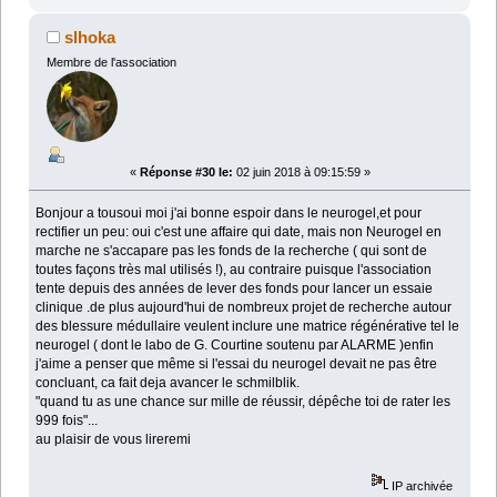
slhoka
Membre de l'association
«
Réponse #30 le:
02 juin 2018 à 09:15:59 »
Bonjour a tousoui moi j'ai bonne espoir dans le neurogel,et pour
rectifier un peu: oui c'est une affaire qui date, mais non Neurogel en
marche ne s'accapare pas les fonds de la recherche ( qui sont de
toutes façons très mal utilisés !), au contraire puisque l'association
tente depuis des années de lever des fonds pour lancer un essaie
clinique .de plus aujourd'hui de nombreux projet de recherche autour
des blessure médullaire veulent inclure une matrice régénérative tel le
neurogel ( dont le labo de G. Courtine soutenu par ALARME )enfin
j'aime a penser que même si l'essai du neurogel devait ne pas être
concluant, ca fait deja avancer le schmilblik.
"quand tu as une chance sur mille de réussir, dépêche toi de rater les
999 fois"...
au plaisir de vous lireremi
IP archivée