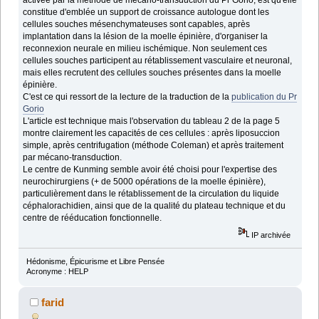
constitue d'emblée un support de croissance autologue dont les
cellules souches mésenchymateuses sont capables, après
implantation dans la lésion de la moelle épinière, d'organiser la
reconnexion neurale en milieu ischémique. Non seulement ces
cellules souches participent au rétablissement vasculaire et neuronal,
mais elles recrutent des cellules souches présentes dans la moelle
épinière.
C'est ce qui ressort de la lecture de la traduction de la
publication du Pr
Gorio
L'article est technique mais l'observation du tableau 2 de la page 5
montre clairement les capacités de ces cellules : après liposuccion
simple, après centrifugation (méthode Coleman) et après traitement
par mécano-transduction.
Le centre de Kunming semble avoir été choisi pour l'expertise des
neurochirurgiens (+ de 5000 opérations de la moelle épinière),
particulièrement dans le rétablissement de la circulation du liquide
céphalorachidien, ainsi que de la qualité du plateau technique et du
centre de rééducation fonctionnelle.
IP archivée
Hédonisme, Épicurisme et Libre Pensée
Acronyme : HELP
farid