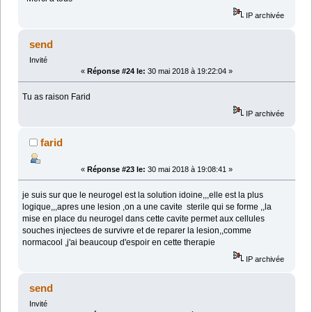
IP archivée
send
Invité
«
Réponse #24 le:
30 mai 2018 à 19:22:04 »
Tu as raison Farid
IP archivée
farid
«
Réponse #23 le:
30 mai 2018 à 19:08:41 »
je suis sur que le neurogel est la solution idoine,,,elle est la plus
logique,,,apres une lesion ,on a une cavite sterile qui se forme ,,la
mise en place du neurogel dans cette cavite permet aux cellules
souches injectees de survivre et de reparer la lesion,,comme
normacool ,j'ai beaucoup d'espoir en cette therapie
IP archivée
send
Invité