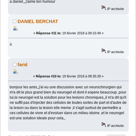
a daniel,,,j'aime ton humour
IP archivée
DANIEL BERCHAT
«
Réponse #11 le:
19 février 2018 à 09:15:49 »
ù
IP archivée
farid
«
Réponse #10 le:
19 février 2018 à 08:35:28 »
bonjour les amis,,j'ai eu une discussion avec un neurochirurgien qui
m'a dit le plus grand bien du neurogel et dont il espere beaucoup ,pour
lui,le neurogel est la solution pour les lesions chroniques,,il m'a dit qu'il
ne suffit pas d'injecter des cellules de toutes sortes de part et d'autre de
la lesion ou dans la lesion elle meme ,il s'agit surtout de permettre a
ces cellules de vivre et d'evoluer dans un milieu idoine ,et le neurogel
est une solution ideale pour cela,,
IP archivée