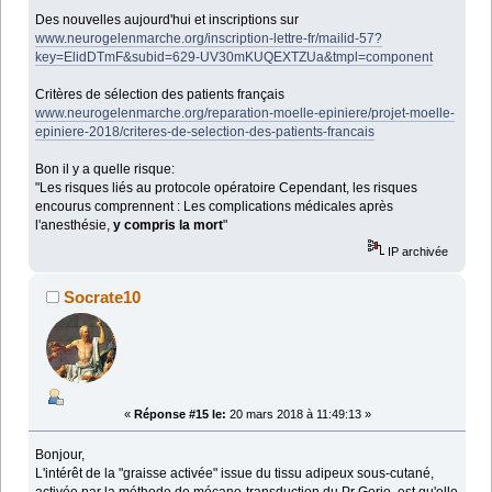
Des nouvelles aujourd'hui et inscriptions sur
www.neurogelenmarche.org/inscription-lettre-fr/mailid-57?
key=ElidDTmF&subid=629-UV30mKUQEXTZUa&tmpl=component
Critères de sélection des patients français
www.neurogelenmarche.org/reparation-moelle-epiniere/projet-moelle-
epiniere-2018/criteres-de-selection-des-patients-francais
Bon il y a quelle risque:
"Les risques liés au protocole opératoire Cependant, les risques
encourus comprennent : Les complications médicales après
l'anesthésie,
y compris la mort
"
IP archivée
Socrate10
«
Réponse #15 le:
20 mars 2018 à 11:49:13 »
Bonjour,
L'intérêt de la "graisse activée" issue du tissu adipeux sous-cutané,
activée par la méthode de mécano-transduction du Pr Gorio, est qu'elle