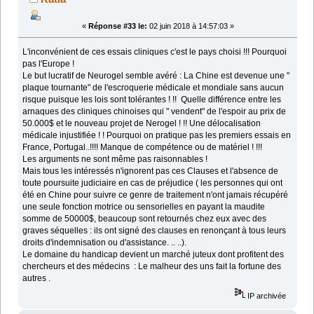
«
Réponse #33 le:
02 juin 2018 à 14:57:03 »
L'inconvénient de ces essais cliniques c'est le pays choisi !!! Pourquoi
pas l'Europe !
Le but lucratif de Neurogel semble avéré : La Chine est devenue une "
plaque tournante" de l'escroquerie médicale et mondiale sans aucun
risque puisque les lois sont tolérantes ! !! Quelle différence entre les
arnaques des cliniques chinoises qui " vendent" de l'espoir au prix de
50.000$ et le nouveau projet de Nerogel ! !! Une délocalisation
médicale injustifiée ! ! Pourquoi on pratique pas les premiers essais en
France, Portugal..!!!! Manque de compétence ou de matériel ! !!!
Les arguments ne sont même pas raisonnables !
Mais tous les intéressés n'ignorent pas ces Clauses et l'absence de
toute poursuite judiciaire en cas de préjudice ( les personnes qui ont
été en Chine pour suivre ce genre de traitement n'ont jamais récupéré
une seule fonction motrice ou sensorielles en payant la maudite
somme de 50000$, beaucoup sont retournés chez eux avec des
graves séquelles : ils ont signé des clauses en renonçant à tous leurs
droits d'indemnisation ou d'assistance. .. ..).
Le domaine du handicap devient un marché juteux dont profitent des
chercheurs et des médecins : Le malheur des uns fait la fortune des
autres .
IP archivée