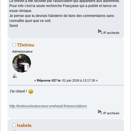
Le brevet a été racheté par l'association qui appartient aux adhérents.
Pour info c'est la seule recherche Française qui a publié et lance un
essai clinique.
Je pense que tu devrais t'abstenir de faire des commentaires sans
connaître quoi que ce soit.
Send
IP archivée
TDelrieu
Administrateur
«
Réponse #27 le:
01 juin 2018 à 13:17:26 »
J'ai cliqué !
http://lesbouclesducoeur.oneheart.fr/associations
IP archivée
Isabela