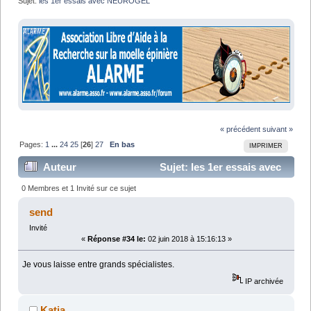
Sujet:
les 1er essais avec NEUROGEL
« précédent
suivant »
Pages:
1
...
24
25
[
26
]
27
En bas
IMPRIMER
Auteur
Sujet: les 1er essais avec
NEUROGEL (Lu 582571 fois)
0 Membres et 1 Invité sur ce sujet
send
Invité
«
Réponse #34 le:
02 juin 2018 à 15:16:13 »
Je vous laisse entre grands spécialistes.
IP archivée
Katia