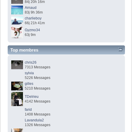
84j 20h 16m
Arnaud
83j 9h 36m
charlieboy
66j 21h 41m
Gyzmo34
63j 9m
Top membres
chris26
7313 Messages
sylvia
5226 Messages
gilles
5210 Messages
TDelrieu
4142 Messages
farid
1408 Messages
Lavandula2
1326 Messages