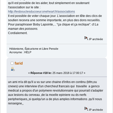
qu'il est possible de les aider, tout simplement en soutenant
l'association sur le site :
http://lesbouclesducoeur.oneheart.fr/associations
Il est possible de voter chaque jour. L'association en tête des clics de
soutien recevra une somme importante, en plus des dons recueillis.
Pour paraphraser Boby Lapointe,... "ça clique et ça reclique". cf
La
maman des poissons.
Cordialement.
IP archivée
Hédonisme, Épicurisme et Libre Pensée
Acronyme : HELP
farid
«
Réponse #18 le:
25 mars 2018 à 17:00:17 »
un ami m'a dit qu'il a vu sur une chaine d'infos en continu (bfm,ou
cnews) une interview d'un chercheut francais qui travaille a genco
medical a propos d'un polymere revolutionnaire qui pourrait s'adapter
aux lesions du cerveau ,de la moelle epiniere ou ds nerfs
peripheriques,,si quelqu'un a de plus amples informations ,qu'il nous
renseigne,,
IP archivée