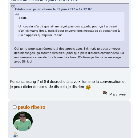
Citation de: J.Solis le 02 juin 2017 à 17:19:51
Citation de: paulo ribeiro le 02 juin 2017 à 17:12:07
Salut,
Un copain m'a dit que siri ne reçoit pas des appels, pour ça il a besoin
d'un kit mains libres, mais il peut envoyer des messages et demander à
Siri d'appeler quelqu'un. :hein:
Oui tu ne peux pas répondre à des appels avec Siri, mais tu peux envoyer
des messages, ça marche très bien (ainsi que plein d'autres commandes) La
reconnaissance vocale fonctionne très bien. D'ailleurs je t'écris ce message
avec Siri lool
Perso samsung 7 et 8 il décroche à la voix, termine la conversation et
je peux dicter des sms. Je dis cela je dis rien
IP archivée
paulo ribeiro