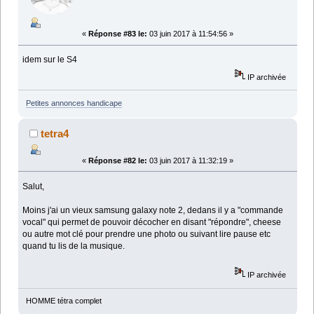
«
Réponse #83 le:
03 juin 2017 à 11:54:56 »
idem sur le S4
IP archivée
Petites annonces handicape
tetra4
«
Réponse #82 le:
03 juin 2017 à 11:32:19 »
Salut,
Moins j'ai un vieux samsung galaxy note 2, dedans il y a "commande
vocal" qui permet de pouvoir décocher en disant "répondre", cheese
ou autre mot clé pour prendre une photo ou suivant lire pause etc
quand tu lis de la musique.
IP archivée
HOMME tétra complet