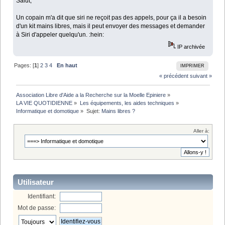
Salut,
Un copain m'a dit que siri ne reçoit pas des appels, pour ça il a besoin
d'un kit mains libres, mais il peut envoyer des messages et demander
à Siri d'appeler quelqu'un. :hein:
IP archivée
Pages: [
1
]
2
3
4
En haut
IMPRIMER
« précédent
suivant »
Association Libre d'Aide a la Recherche sur la Moelle Epiniere
»
LA VIE QUOTIDIENNE
»
Les équipements, les aides techniques
»
Informatique et domotique
»
Sujet:
Mains libres ?
Aller à:
Utilisateur
Identifiant:
Mot de passe: