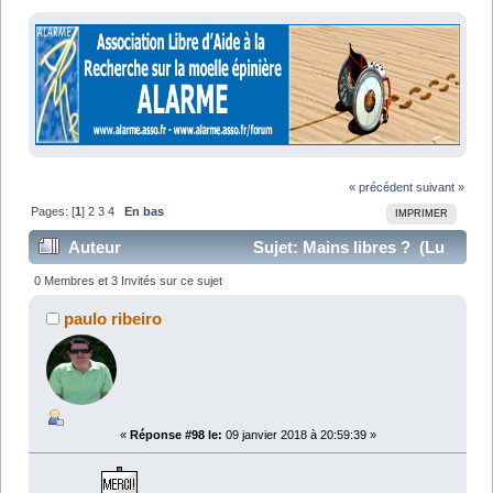
« précédent
suivant »
Pages: [
1
]
2
3
4
En bas
IMPRIMER
Auteur
Sujet: Mains libres ? (Lu
131823 fois)
0 Membres et 3 Invités sur ce sujet
paulo ribeiro
«
Réponse #98 le:
09 janvier 2018 à 20:59:39 »