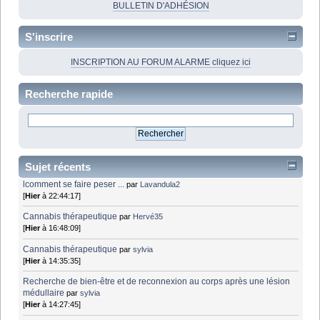
BULLETIN D'ADHÉSION
S'inscrire
INSCRIPTION AU FORUM ALARME cliquez ici
Recherche rapide
Sujet récents
lcomment se faire peser ...
par
Lavandula2
[
Hier
à 22:44:17]
Cannabis thérapeutique
par
Hervé35
[
Hier
à 16:48:09]
Cannabis thérapeutique
par
sylvia
[
Hier
à 14:35:35]
Recherche de bien-être et de reconnexion au corps après une lésion
médullaire
par
sylvia
[
Hier
à 14:27:45]