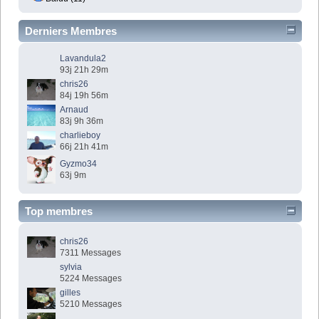
Derniers Membres
Lavandula2
93j 21h 29m
chris26
84j 19h 56m
Arnaud
83j 9h 36m
charlieboy
66j 21h 41m
Gyzmo34
63j 9m
Top membres
chris26
7311 Messages
sylvia
5224 Messages
gilles
5210 Messages