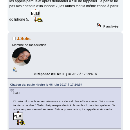
les appels perdus et après demander à Siri de rappeller. Je pense ne
pas avoir besoin d'un Iphone 7, les autres font la même chose à partir
do Iphone 5.
IP archivée
J.Solis
Membre de l'association
«
Réponse #90 le:
06 juin 2017 à 17:29:40 »
Citation de: paulo ribeiro le 06 juin 2017 à 17:16:54
Salut,
On m'a dit que la reconnaissance vocale est plus efficace avec Siri, comme
tu viens de dire J.Solis. J'ai presque décidé, la seule chose c'est qu'avec S-
voice on peut décrocher, avec Siri on pourra voir qui a appelé et répondre.