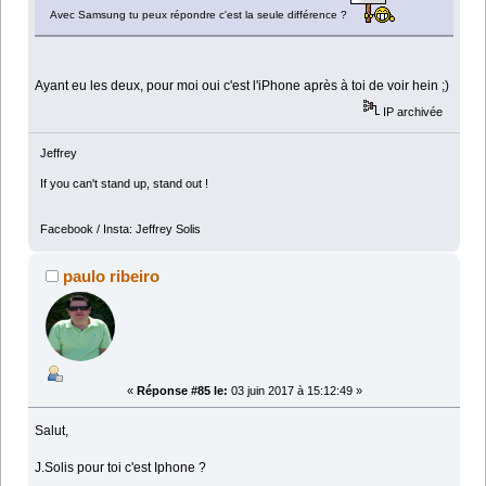
Avec Samsung tu peux répondre c'est la seule différence ?
Ayant eu les deux, pour moi oui c'est l'iPhone après à toi de voir hein ;)
IP archivée
Jeffrey
If you can't stand up, stand out !
Facebook / Insta: Jeffrey Solis
paulo ribeiro
«
Réponse #85 le:
03 juin 2017 à 15:12:49 »
Salut,
J.Solis pour toi c'est Iphone ?