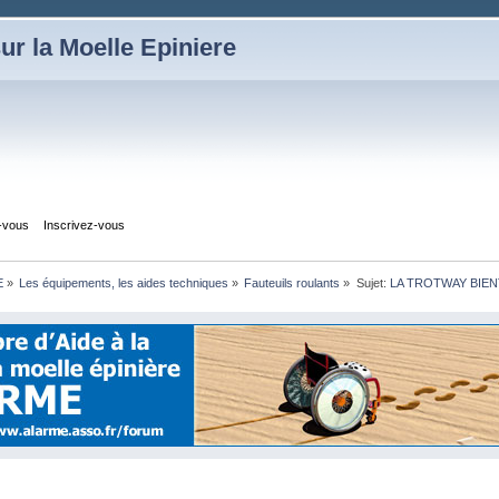
ur la Moelle Epiniere
z-vous
Inscrivez-vous
E
»
Les équipements, les aides techniques
»
Fauteuils roulants
»
Sujet:
LA TROTWAY BIEN