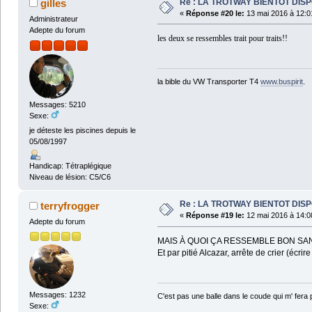
Re : LA TROTWAY BIENTOT DIS
gilles
«
Réponse #20 le:
13 mai 2016 à 12:0
Administrateur
Adepte du forum
les deux se ressembles trait pour traits!!
la bible du VW Transporter T4
www.buspirit
.
Messages: 5210
Sexe:
je déteste les piscines depuis le
05/08/1997
Handicap: Tétraplégique
Niveau de lésion: C5/C6
Re : LA TROTWAY BIENTOT DIS
terryfrogger
«
Réponse #19 le:
12 mai 2016 à 14:0
Adepte du forum
MAIS À QUOI ÇA RESSEMBLE BON SAN
Et par pitié Alcazar, arrête de crier (écrir
Messages: 1232
C'est pas une balle dans le coude qui m' fera
Sexe: