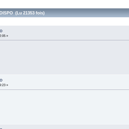
ISPO (Lu 21353 fois)
PO
2:05 »
PO
9:23 »