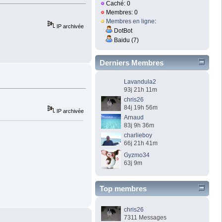
Caché: 0
Membres: 0
Membres en ligne
:
IP archivée
DotBot
Baidu (7)
Derniers Membres
Lavandula2
93j 21h 11m
chris26
84j 19h 56m
IP archivée
Arnaud
83j 9h 36m
charlieboy
66j 21h 41m
Gyzmo34
63j 9m
Top membres
chris26
7311 Messages