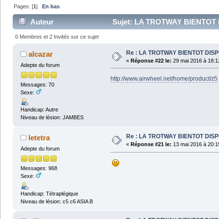
Pages: [
1
]
En bas
Auteur
Sujet: LA TROTWAY BIENTOT D
0 Membres et 2 Invités sur ce sujet
Re : LA TROTWAY BIENTOT DIS
alcazar
«
Réponse #22 le:
29 mai 2016 à 18:1
Adepte du forum
http://www.airwheel.net/home/product/z5
Messages: 70
Sexe:
Handicap: Autre
Niveau de lésion: JAMBES
Re : LA TROTWAY BIENTOT DIS
letetra
«
Réponse #21 le:
13 mai 2016 à 20:1
Adepte du forum
Messages: 968
Sexe:
Handicap: Tétraplégique
Niveau de lésion: c5 c6 ASIA B