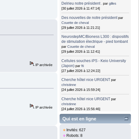
Delrieu notre président .
par
gilles
[30 juillet 2026 à 11:47:14]
Des nouvelles de notre président
par
Couette de cheval
[29 juillet 2026 à 11:21:21]
NeurostepMC/Bioness L300 : dispositifs
de stimulation électrique - pied tombant
par
Couette de cheval
[29 juillet 2026 à 11:12:41]
Cellules souches iPS - Keio University
IP archivée
(Japon)
par
fti
[27 juillet 2026 à 12:24:22]
Cherche hôtel nice URGENT
par
christinne
[24 juillet 2026 à 15:59:24]
Cherche hôtel nice URGENT
par
christinne
IP archivée
[24 juillet 2026 à 15:56:46]
Qui est en ligne
Invités: 627
Robots: 8