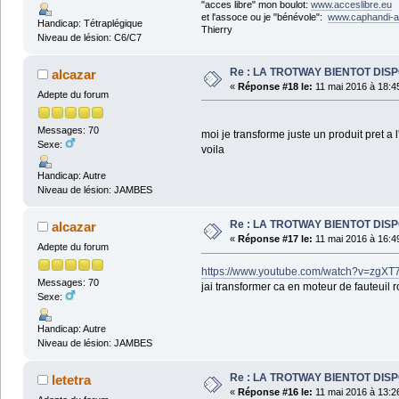
"acces libre" mon boulot:
www.acceslibre.eu
et l'assoce ou je "bénévole":
www.caphandi-a
Handicap: Tétraplégique
Thierry
Niveau de lésion: C6/C7
Re : LA TROTWAY BIENTOT DIS
alcazar
«
Réponse #18 le:
11 mai 2016 à 18:4
Adepte du forum
Messages: 70
moi je transforme juste un produit pret a 
Sexe:
voila
Handicap: Autre
Niveau de lésion: JAMBES
Re : LA TROTWAY BIENTOT DIS
alcazar
«
Réponse #17 le:
11 mai 2016 à 16:4
Adepte du forum
https://www.youtube.com/watch?v=zgXT
Messages: 70
jai transformer ca en moteur de fauteuil 
Sexe:
Handicap: Autre
Niveau de lésion: JAMBES
Re : LA TROTWAY BIENTOT DIS
letetra
«
Réponse #16 le:
11 mai 2016 à 13:2