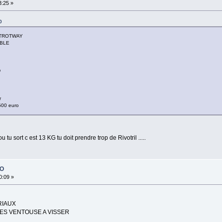
3:25 »
0
 TROTWAY
ABLE
D
r
 500 euro
u sort c est 13 KG tu doit prendre trop de Rivotril .....
PO
0:09 »
RIAUX
DES VENTOUSE A VISSER