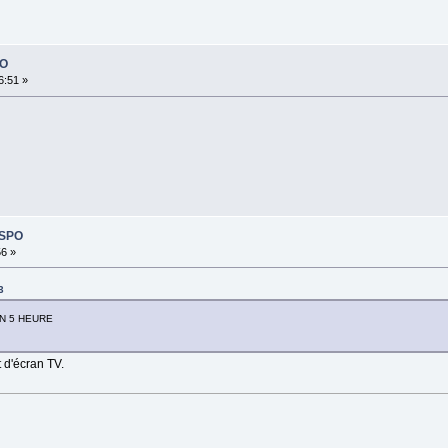
PO
6:51 »
ISPO
56 »
3
N 5 HEURE
 d'écran TV.