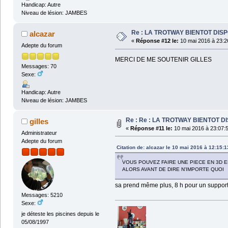
Handicap: Autre
Niveau de lésion: JAMBES
Re : LA TROTWAY BIENTOT DIS
alcazar
«
Réponse #12 le:
10 mai 2016 à 23:2
Adepte du forum
MERCI DE ME SOUTENIR GILLES
Messages: 70
Sexe:
Handicap: Autre
Niveau de lésion: JAMBES
Re : Re : LA TROTWAY BIENTOT D
gilles
«
Réponse #11 le:
10 mai 2016 à 23:07:
Administrateur
Adepte du forum
Citation de: alcazar le 10 mai 2016 à 12:15:1
VOUS POUVEZ FAIRE UNE PIECE EN 3D E
ALORS AVANT DE DIRE N'IMPORTE QUOI
sa prend même plus, 8 h pour un support
Messages: 5210
Sexe:
je déteste les piscines depuis le
05/08/1997