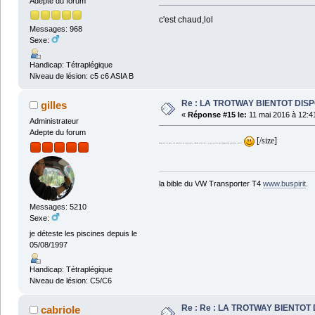
Adepte du forum
c'est chaud,lol
Messages: 968
Sexe:
Handicap: Tétraplégique
Niveau de lésion: c5 c6 ASIA B
Re : LA TROTWAY BIENTOT DIS
gilles
«
Réponse #15 le:
11 mai 2016 à 12:4
Administrateur
Adepte du forum
[/size]
keep-cool les gars, sur vous êtes en concurrence, chacun vois midi a sa porte mais pas d'engueulade vous deux, merci
la bible du VW Transporter T4
www.buspirit
.
Messages: 5210
Sexe:
je déteste les piscines depuis le
05/08/1997
Handicap: Tétraplégique
Niveau de lésion: C5/C6
Re : Re : LA TROTWAY BIENTOT
cabriole