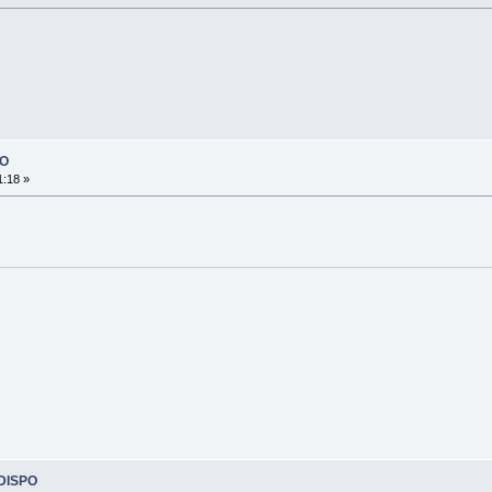
PO
1:18 »
 DISPO