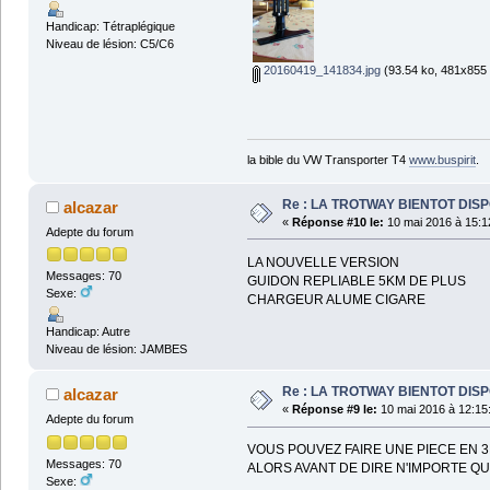
Handicap: Tétraplégique
Niveau de lésion: C5/C6
20160419_141834.jpg
(93.54 ko, 481x855 -
la bible du VW Transporter T4
www.buspirit
.
Re : LA TROTWAY BIENTOT DIS
alcazar
«
Réponse #10 le:
10 mai 2016 à 15:1
Adepte du forum
LA NOUVELLE VERSION
Messages: 70
GUIDON REPLIABLE 5KM DE PLUS
Sexe:
CHARGEUR ALUME CIGARE
Handicap: Autre
Niveau de lésion: JAMBES
Re : LA TROTWAY BIENTOT DIS
alcazar
«
Réponse #9 le:
10 mai 2016 à 12:15
Adepte du forum
VOUS POUVEZ FAIRE UNE PIECE EN 
Messages: 70
ALORS AVANT DE DIRE N'IMPORTE QU
Sexe: