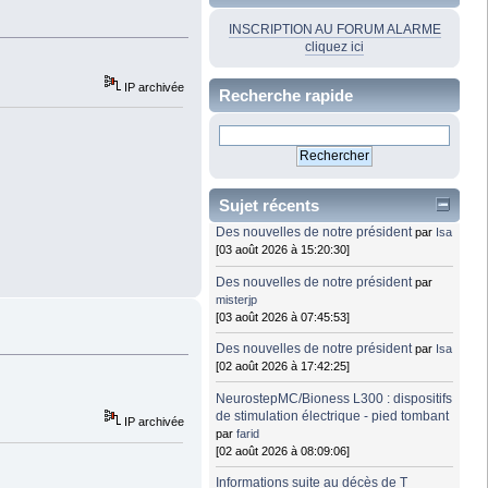
INSCRIPTION AU FORUM ALARME
cliquez ici
IP archivée
Recherche rapide
Sujet récents
Des nouvelles de notre président
par
Isa
[03 août 2026 à 15:20:30]
Des nouvelles de notre président
par
misterjp
[03 août 2026 à 07:45:53]
Des nouvelles de notre président
par
Isa
[02 août 2026 à 17:42:25]
NeurostepMC/Bioness L300 : dispositifs
de stimulation électrique - pied tombant
IP archivée
par
farid
[02 août 2026 à 08:09:06]
Informations suite au décès de T