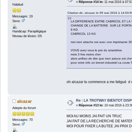
«
Réponse #14 le:
11 mai 2016 à 07:5
Habitué
Citation de: alcazar le 09 mai 2016 à 14:03:0
Messages: 19
Sexe:
LA DIFFERENCE ENTRE CABRICOL ET LA
CHANGE DE LA BATTERIE SUR LE PORT
9 KG
Handicap: Paraplégique
CABRICOL 13 KG
Niveau de lésion: D5
moi mon attache est avec une imprimante 3
VOUS avez vous le prix du smartdrive
mois 3 fois moins cher
alors arrêtez de dire que mon astuce est che
pour votre info un brevet industriel ca coute
oh alcazar tu commence a me fatigué d ou t
Re : LA TROTWAY BIENTOT DIS
alcazar
«
Réponse #13 le:
10 mai 2016 à 23:3
Adepte du forum
MOI AU MOINS JAI FAIT UN TRUC
Messages: 70
JAI FAIT DE LA RECHERCHE DE MATE
Sexe:
MOI POUR FIXER LA BUTEE JAI PRIX 