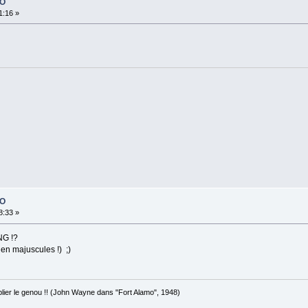
PO
1:16 »
PO
8:33 »
G !?
e en majuscules !) ;)
 plier le genou !! (John Wayne dans "Fort Alamo", 1948)