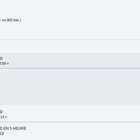
 vu 903 fois.)
PO
2:59 »
PO
:13 »
3D EN 5 HEURE
OI