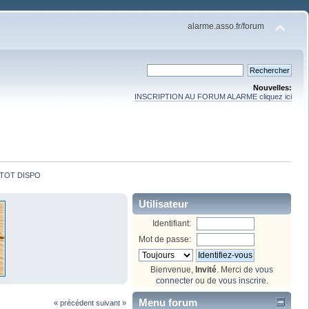
alarme.asso.fr/forum
Nouvelles:
INSCRIPTION AU FORUM ALARME cliquez ici
TOT DISPO
Utilisateur
Identifiant:
Mot de passe:
Bienvenue,
Invité
. Merci de
vous
connecter
ou de
vous inscrire
.
Menu forum
« précédent
suivant »