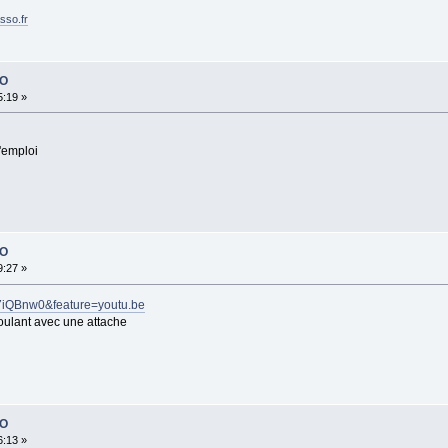
sso.fr
PO
5:19 »
l'emploi
PO
9:27 »
7iQBnw0&feature=youtu.be
roulant avec une attache
PO
6:13 »