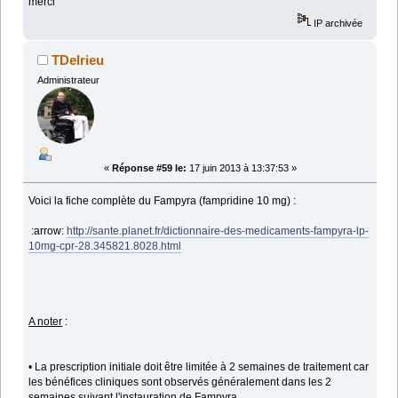
merci
IP archivée
TDelrieu
Administrateur
«
Réponse #59 le:
17 juin 2013 à 13:37:53 »
Voici la fiche complète du Fampyra (fampridine 10 mg) :
:arrow:
http://sante.planet.fr/dictionnaire-des-medicaments-fampyra-lp-
10mg-cpr-28.345821.8028.html
A noter
:
• La prescription initiale doit être limitée à 2 semaines de traitement car
les bénéfices cliniques sont observés généralement dans les 2
semaines suivant l'instauration de Fampyra.