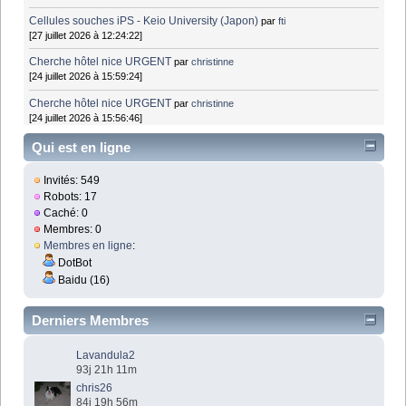
Cellules souches iPS - Keio University (Japon)
par
fti
[27 juillet 2026 à 12:24:22]
Cherche hôtel nice URGENT
par
christinne
[24 juillet 2026 à 15:59:24]
Cherche hôtel nice URGENT
par
christinne
[24 juillet 2026 à 15:56:46]
Qui est en ligne
Invités: 549
Robots: 17
Caché: 0
Membres: 0
Membres en ligne
:
DotBot
Baidu (16)
Derniers Membres
Lavandula2
93j 21h 11m
chris26
84j 19h 56m