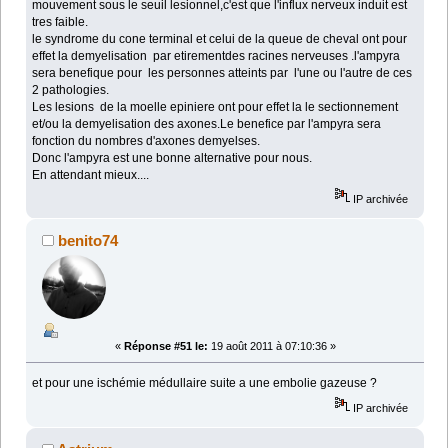
mouvement sous le seuil lesionnel,c'est que l'influx nerveux induit est
tres faible.
le syndrome du cone terminal et celui de la queue de cheval ont pour
effet la demyelisation par etirementdes racines nerveuses .l'ampyra
sera benefique pour les personnes atteints par l'une ou l'autre de ces
2 pathologies.
Les lesions de la moelle epiniere ont pour effet la le sectionnement
et/ou la demyelisation des axones.Le benefice par l'ampyra sera
fonction du nombres d'axones demyelses.
Donc l'ampyra est une bonne alternative pour nous.
En attendant mieux....
IP archivée
benito74
«
Réponse #51 le:
19 août 2011 à 07:10:36 »
et pour une ischémie médullaire suite a une embolie gazeuse ?
IP archivée