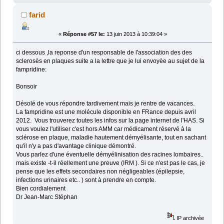
farid
«
Réponse #57 le:
13 juin 2013 à 10:39:04 »
ci dessous ,la reponse d'un responsable de l'association des des
sclerosès en plaques suite a la lettre que je lui envoyèe au sujet de la
fampridine:
Bonsoir
Désolé de vous répondre tardivement mais je rentre de vacances.
La fampridine est une molécule disponible en FRance depuis avril
2012. Vous trouverez toutes les infos sur la page internet de l'HAS. Si
vous voulez l'utiliser c'est hors AMM car médicament réservé à la
sclérose en plaque, maladie hautement démyélisante, tout en sachant
qu'il n'y a pas d'avantage clinique démontré.
Vous parlez d'une éventuelle démyélinisation des racines lombaires..
mais existe -t-il réellement une preuve (IRM ). Si ce n'est pas le cas, je
pense que les effets secondaires non négligeables (épilepsie,
infections urinaires etc.. ) sont à prendre en compte.
Bien cordialement
Dr Jean-Marc Stéphan
IP archivée