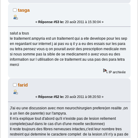
tasga
«
Réponse #53 le:
20 août 2011 à 15:30:04 »
salut a tous
le traitement ampyria est un traitement qui a ete develope pour les sep
en regardant sur internet j ai pas vu q il y a eu des essais sur les para
ou tetra pensez vous q on pourait avoir des prescription medicale mm
si nous somme pas la sible de se medicament o avez vous eu des
information sur l utilisation de ce traitement au usa pas des para tetra
merci
IP archivée
farid
«
Réponse #52 le:
20 août 2011 à 08:20:50 »
J'ai eu une discussion avec mon neurochirurgien prefere(en realite ,on
a un lien de parente) sur l'ampyra.
Il m'a explique tout d'abord qu'il n'existe pas de lesion rellement
complete(sauf dans le cas d'un d'une moelle sectionnee)
Il reste toujours des fibres nerveuses intactes,c'est leur nombre tres
restreint qui detemine le caractere complet de la lesion.s'il n'y a pas de