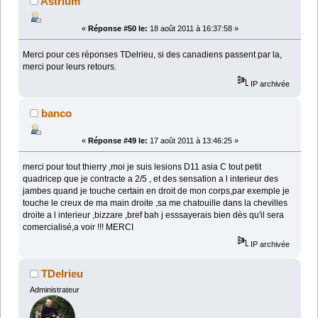
Astrium
«
Réponse #50 le:
18 août 2011 à 16:37:58 »
Merci pour ces réponses TDelrieu, si des canadiens passent par la,
merci pour leurs retours.
IP archivée
banco
«
Réponse #49 le:
17 août 2011 à 13:46:25 »
merci pour tout thierry ,moi je suis lesions D11 asia C tout petit
quadricep que je contracte a 2/5 , et des sensation a l interieur des
jambes quand je touche certain en droit de mon corps,par exemple je
touche le creux de ma main droite ,sa me chatouille dans la chevilles
droite a l interieur ,bizzare ,bref bah j esssayerais bien dès qu'il sera
comercialisé,a voir !!! MERCI
IP archivée
TDelrieu
Administrateur