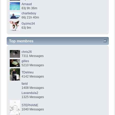
Arnaud
83j 9h 36m
charlieboy
66j 21h 40m
Gyzmo34
63j 9m
Top membres
chris26
7311 Messages
gilles
5210 Messages
TDelrieu
4142 Messages
farid
1408 Messages
Lavandula2
1325 Messages
STEPHANE
1040 Messages