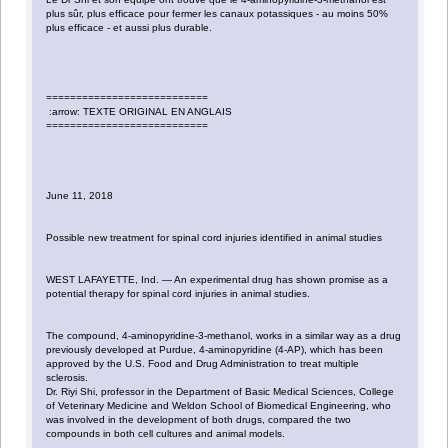
plus sûr, plus efficace pour fermer les canaux potassiques - au moins 50%
plus efficace - et aussi plus durable.
===========================
:arrow: TEXTE ORIGINAL EN ANGLAIS
===========================
June 11, 2018
Possible new treatment for spinal cord injuries identified in animal studies
WEST LAFAYETTE, Ind. — An experimental drug has shown promise as a
potential therapy for spinal cord injuries in animal studies.
The compound, 4-aminopyridine-3-methanol, works in a similar way as a drug
previously developed at Purdue, 4-aminopyridine (4-AP), which has been
approved by the U.S. Food and Drug Administration to treat multiple
sclerosis.
Dr. Riyi Shi, professor in the Department of Basic Medical Sciences, College
of Veterinary Medicine and Weldon School of Biomedical Engineering, who
was involved in the development of both drugs, compared the two
compounds in both cell cultures and animal models.