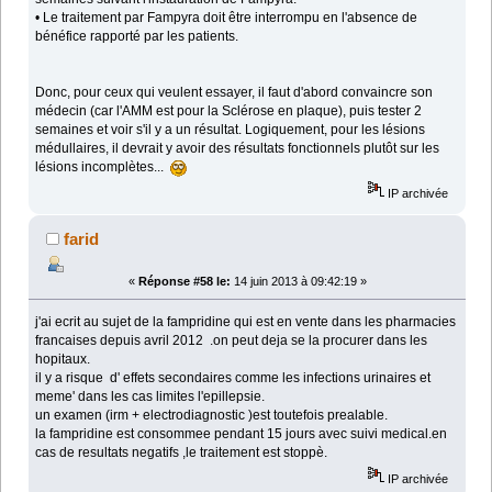
• Le traitement par Fampyra doit être interrompu en l'absence de
bénéfice rapporté par les patients.
Donc, pour ceux qui veulent essayer, il faut d'abord convaincre son
médecin (car l'AMM est pour la Sclérose en plaque), puis tester 2
semaines et voir s'il y a un résultat. Logiquement, pour les lésions
médullaires, il devrait y avoir des résultats fonctionnels plutôt sur les
lésions incomplètes...
IP archivée
farid
«
Réponse #58 le:
14 juin 2013 à 09:42:19 »
j'ai ecrit au sujet de la fampridine qui est en vente dans les pharmacies
francaises depuis avril 2012 .on peut deja se la procurer dans les
hopitaux.
il y a risque d' effets secondaires comme les infections urinaires et
meme' dans les cas limites l'epillepsie.
un examen (irm + electrodiagnostic )est toutefois prealable.
la fampridine est consommee pendant 15 jours avec suivi medical.en
cas de resultats negatifs ,le traitement est stoppè.
IP archivée