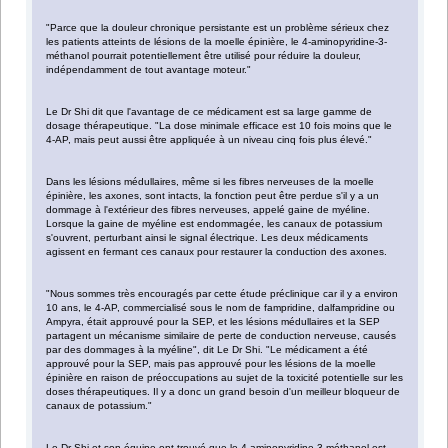
"Parce que la douleur chronique persistante est un problème sérieux chez
les patients atteints de lésions de la moelle épinière, le 4-aminopyridine-3-
méthanol pourrait potentiellement être utilisé pour réduire la douleur,
indépendamment de tout avantage moteur."
Le Dr Shi dit que l'avantage de ce médicament est sa large gamme de
dosage thérapeutique. "La dose minimale efficace est 10 fois moins que le
4-AP, mais peut aussi être appliquée à un niveau cinq fois plus élevé."
Dans les lésions médullaires, même si les fibres nerveuses de la moelle
épinière, les axones, sont intacts, la fonction peut être perdue s'il y a un
dommage à l'extérieur des fibres nerveuses, appelé gaine de myéline.
Lorsque la gaine de myéline est endommagée, les canaux de potassium
s'ouvrent, perturbant ainsi le signal électrique. Les deux médicaments
agissent en fermant ces canaux pour restaurer la conduction des axones.
"Nous sommes très encouragés par cette étude préclinique car il y a environ
10 ans, le 4-AP, commercialisé sous le nom de fampridine, dalfampridine ou
Ampyra, était approuvé pour la SEP, et les lésions médullaires et la SEP
partagent un mécanisme similaire de perte de conduction nerveuse, causés
par des dommages à la myéline", dit Le Dr Shi. "Le médicament a été
approuvé pour la SEP, mais pas approuvé pour les lésions de la moelle
épinière en raison de préoccupations au sujet de la toxicité potentielle sur les
doses thérapeutiques. Il y a donc un grand besoin d'un meilleur bloqueur de
canaux de potassium."
Le Dr Shi et son équipe ont trouvé que le 4-aminopyridine-3-méthanol est