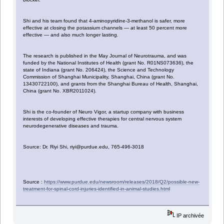
Shi and his team found that 4-aminopyridine-3-methanol is safer, more
effective at closing the potassium channels — at least 50 percent more
effective — and also much longer lasting.
The research is published in the May Journal of Neurotrauma, and was
funded by the National Institutes of Health (grant No. R01NS073636), the
state of Indiana (grant No. 206424), the Science and Technology
Commission of Shanghai Municipality, Shanghai, China (grant No.
13430722100), and grants from the Shanghai Bureau of Health, Shanghai,
China (grant No. XBR2011024).
Shi is the co-founder of Neuro Vigor, a startup company with business
interests of developing effective therapies for central nervous system
neurodegenerative diseases and trauma.
Source: Dr. Riyi Shi, riyi@purdue.edu, 765-496-3018
Source :
https://www.purdue.edu/newsroom/releases/2018/Q2/possible-new-
treatment-for-spinal-cord-injuries-identified-in-animal-studies.html
IP archivée