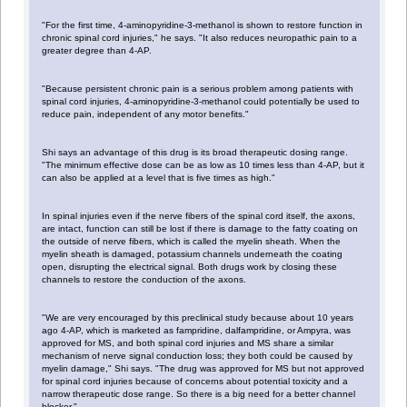
"For the first time, 4-aminopyridine-3-methanol is shown to restore function in
chronic spinal cord injuries," he says. "It also reduces neuropathic pain to a
greater degree than 4-AP.
"Because persistent chronic pain is a serious problem among patients with
spinal cord injuries, 4-aminopyridine-3-methanol could potentially be used to
reduce pain, independent of any motor benefits."
Shi says an advantage of this drug is its broad therapeutic dosing range.
"The minimum effective dose can be as low as 10 times less than 4-AP, but it
can also be applied at a level that is five times as high."
In spinal injuries even if the nerve fibers of the spinal cord itself, the axons,
are intact, function can still be lost if there is damage to the fatty coating on
the outside of nerve fibers, which is called the myelin sheath. When the
myelin sheath is damaged, potassium channels underneath the coating
open, disrupting the electrical signal. Both drugs work by closing these
channels to restore the conduction of the axons.
"We are very encouraged by this preclinical study because about 10 years
ago 4-AP, which is marketed as fampridine, dalfampridine, or Ampyra, was
approved for MS, and both spinal cord injuries and MS share a similar
mechanism of nerve signal conduction loss; they both could be caused by
myelin damage," Shi says. "The drug was approved for MS but not approved
for spinal cord injuries because of concerns about potential toxicity and a
narrow therapeutic dose range. So there is a big need for a better channel
blocker."