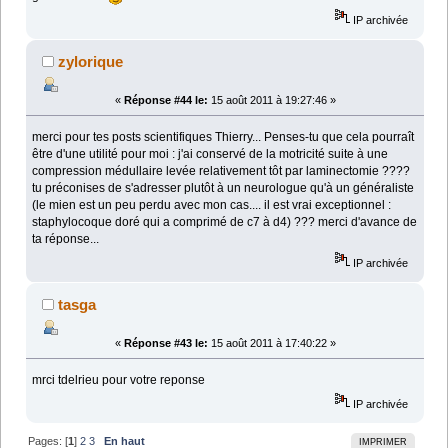
IP archivée
zylorique
«
Réponse #44 le:
15 août 2011 à 19:27:46 »
merci pour tes posts scientifiques Thierry... Penses-tu que cela pourraît
être d'une utilité pour moi : j'ai conservé de la motricité suite à une
compression médullaire levée relativement tôt par laminectomie ????
tu préconises de s'adresser plutôt à un neurologue qu'à un généraliste
(le mien est un peu perdu avec mon cas.... il est vrai exceptionnel :
staphylocoque doré qui a comprimé de c7 à d4) ??? merci d'avance de
ta réponse...
IP archivée
tasga
«
Réponse #43 le:
15 août 2011 à 17:40:22 »
mrci tdelrieu pour votre reponse
IP archivée
Pages: [
1
]
2
3
En haut
IMPRIMER