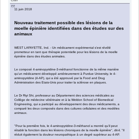
Citer
11 juin 2018
Nouveau traitement possible des lésions de la
moelle épinière identifiées dans des études sur des
animaux
WEST LAFAYETTE, Ind. - Un médicament expérimental s'est révélé
prometteur en tant que thérapie potentielle pour les lésions de la moelle
épinière dans des études animales.
Le composé 4-aminopyridine-3-méthanol fonctionne de la même manière
qu'un médicament développé antérieurement à Purdue University, le 4-
aminopyridine (4-AP), qui a été approuvé par la Food and Drug
Administration des Etats-Unis pour traiter la sclérose en plaques.
Le Dr Riyi Shi, professeur au Département des sciences médicales au
Collège de médecine vétérinaire et à la Weldon School of Biomedical
Engineering, qui a participé au développement des deux médicaments, a
comparé les deux composés dans des cultures cellulaires et des modèles
animaux.
"Pour la première fois, le 4-aminopyridine-3-méthanol a montré qu'il peut
rétablir la fonction dans les lésions chroniques de la moelle épinière", dit-il. "Il
réduit également la douleur neuropathique à un degré supérieur au 4-AP.