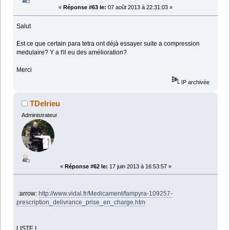
«
Réponse #63 le:
07 août 2013 à 22:31:03 »
Salut
Est ce que certain para tetra ont déjà essayer suite a compression
medulaire? Y a t'il eu des amélioration?
Merci
IP archivée
TDelrieu
Administrateur
«
Réponse #62 le:
17 juin 2013 à 16:53:57 »
:arrow:
http://www.vidal.fr/Medicament/fampyra-109257-
prescription_delivrance_prise_en_charge.htm
LISTE I