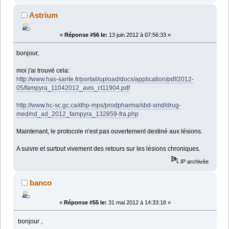
Astrium
«
Réponse #56 le:
13 juin 2012 à 07:56:33 »
bonjour,
moi j'ai trouvé cela:
http://www.has-sante.fr/portail/upload/docs/application/pdf/2012-
05/fampyra_11042012_avis_ct11904.pdf
http://www.hc-sc.gc.ca/dhp-mps/prodpharma/sbd-smd/drug-
med/nd_ad_2012_fampyra_132859-fra.php
Maintenant, le protocole n'est pas ouvertement destiné aux lésions.
A suivre et surtout vivement des retours sur les lésions chroniques.
IP archivée
banco
«
Réponse #55 le:
31 mai 2012 à 14:33:18 »
bonjour ,