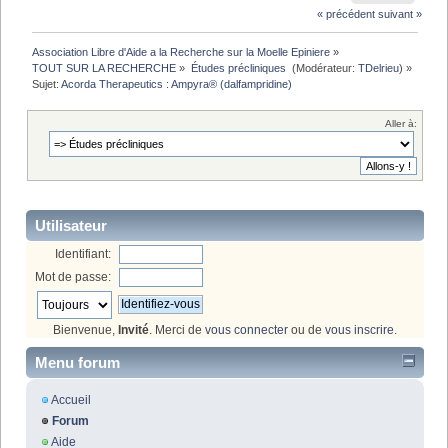
« précédent
suivant »
Association Libre d'Aide a la Recherche sur la Moelle Epiniere
»
TOUT SUR LA RECHERCHE
»
Études précliniques 
(Modérateur:
TDelrieu
) »
Sujet:
Acorda Therapeutics : Ampyra® (dalfampridine)
Aller à:
Utilisateur
Identifiant:
Mot de passe:
Bienvenue,
Invité
. Merci de
vous connecter
ou de
vous inscrire
.
Menu forum
Accueil
Forum
Aide