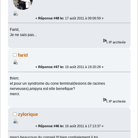
«
Réponse #48 le:
17 août 2011 à 09:06:59 »
Farid,
Je ne sais pas...
IP archivée
farid
«
Réponse #47 le:
16 août 2011 à 19:20:28 »
thierr,
et pour un syndrome du cone terminal(lesions de racines
nerveuses),ampyra est elle benefique?
merci.
IP archivée
zylorique
«
Réponse #46 le:
16 août 2011 à 17:13:37 »
merci beaucoup du conseil !!! bien cordialement à toi..