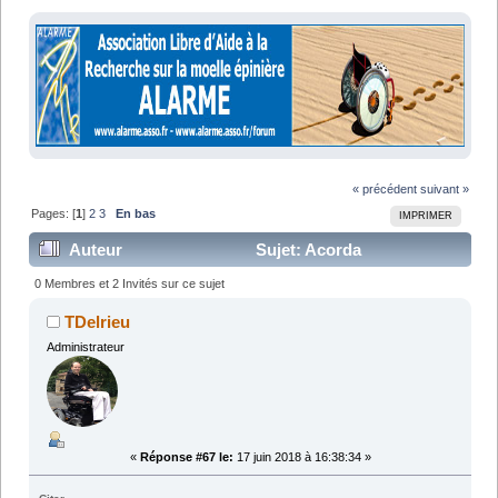
« précédent
suivant »
Pages: [
1
]
2
3
En bas
IMPRIMER
Auteur
Sujet: Acorda
Therapeutics : Ampyra® (dalfampridine) (Lu 106824
0 Membres et 2 Invités sur ce sujet
fois)
TDelrieu
Administrateur
«
Réponse #67 le:
17 juin 2018 à 16:38:34 »