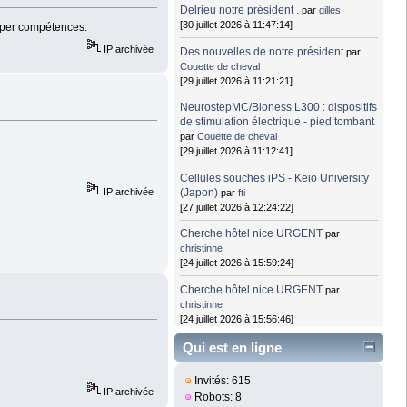
Delrieu notre président .
par
gilles
[30 juillet 2026 à 11:47:14]
super compétences.
IP archivée
Des nouvelles de notre président
par
Couette de cheval
[29 juillet 2026 à 11:21:21]
NeurostepMC/Bioness L300 : dispositifs
de stimulation électrique - pied tombant
par
Couette de cheval
[29 juillet 2026 à 11:12:41]
Cellules souches iPS - Keio University
(Japon)
IP archivée
par
fti
[27 juillet 2026 à 12:24:22]
Cherche hôtel nice URGENT
par
christinne
[24 juillet 2026 à 15:59:24]
Cherche hôtel nice URGENT
par
christinne
[24 juillet 2026 à 15:56:46]
Qui est en ligne
Invités: 615
IP archivée
Robots: 8