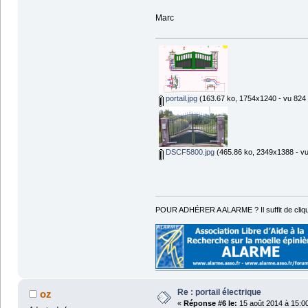
Marc
portail.jpg
(163.67 ko, 1754x1240 - vu 824 f
DSCF5800.jpg
(465.86 ko, 2349x1388 - vu 
POUR ADHÉRER A ALARME ? Il suffit de cliqu
Re : portail électrique
oz
«
Réponse #6 le:
15 août 2014 à 15:0