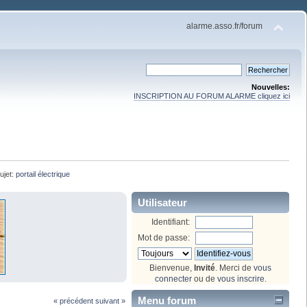
alarme.asso.fr/forum
Nouvelles:
INSCRIPTION AU FORUM ALARME cliquez ici
ujet:
portail électrique
Utilisateur
Identifiant:
Mot de passe:
Bienvenue,
Invité
. Merci de
vous
connecter
ou de
vous inscrire
.
Menu forum
« précédent
suivant »