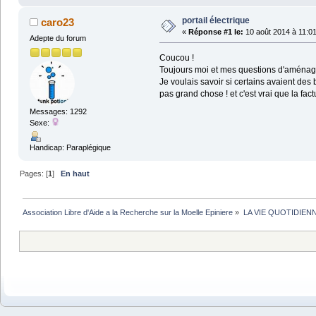
portail électrique
caro23
«
Réponse #1 le:
10 août 2014 à 11:01
Adepte du forum
Coucou !
Toujours moi et mes questions d'aménag
Je voulais savoir si certains avaient des
pas grand chose ! et c'est vrai que la fact
Messages: 1292
Sexe:
Handicap: Paraplégique
Pages: [
1
]
En haut
Association Libre d'Aide a la Recherche sur la Moelle Epiniere
»
LA VIE QUOTIDIEN