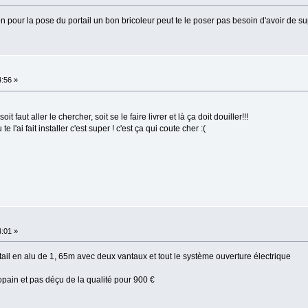
non pour la pose du portail un bon bricoleur peut te le poser pas besoin d'avoir de 
4:56 »
t faut aller le chercher, soit se le faire livrer et là ça doit douiller!!!
 l'ai fait installer c'est super ! c'est ça qui coute cher :(
4:01 »
rtail en alu de 1, 65m avec deux vantaux et tout le système ouverture électrique
pain et pas déçu de la qualité pour 900 €