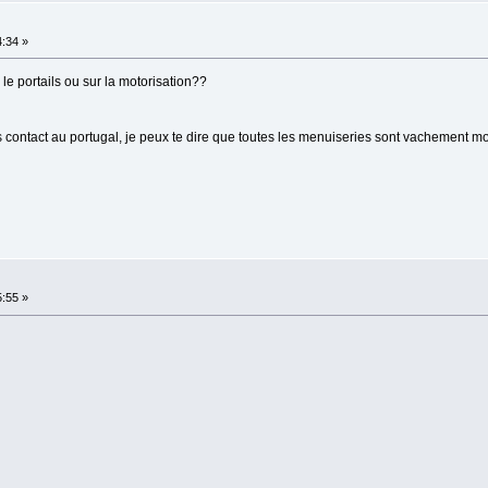
4:34 »
 le portails ou sur la motorisation??
es contact au portugal, je peux te dire que toutes les menuiseries sont vachement mo
5:55 »