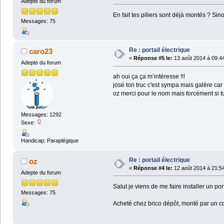
Adepte du forum
En fait tes piliers sont déjà montés ? Si
Messages: 75
Re : portail électrique
caro23
«
Réponse #5 le:
13 août 2014 à 09:4
Adepte du forum
ah oui ça ça m’intéresse !!!
josé ton truc c'est sympa mais galère car soi
oz merci pour le nom mais forcément si tu te
Messages: 1292
Sexe:
Handicap: Paraplégique
Re : portail électrique
oz
«
Réponse #4 le:
12 août 2014 à 21:5
Adepte du forum
Salut je viens de me faire installer un po
Messages: 75
Acheté chez brico dépôt, monté par un co