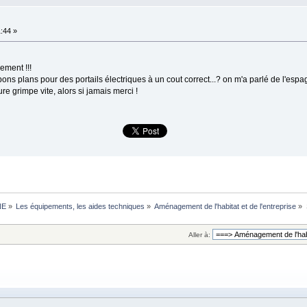
:44 »
ement !!!
 bons plans pour des portails électriques à un cout correct...? on m'a parlé de l'esp
ure grimpe vite, alors si jamais merci !
NE
»
Les équipements, les aides techniques
»
Aménagement de l'habitat et de l'entreprise
»
Aller à: