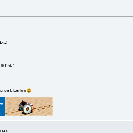
ois.)
865 fois.)
er sur la bannière
0:14 »