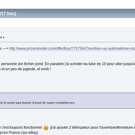
17 fois)
4 »
e --->
http://www.priceminister.com/offer/buy/77575647/avidsen-xp-automatisme-mot
rce personne
(en fichier joint).
En paralele j'ai acheter du tube de 10 pour aller jusqu
 et un peu de jugeote, et voilà !
t te le poser pas besoin d'avoir de super compétences.
ard c'est toujours fonctionnel
(j'ai ajouter 2 télérupteur pour l'ouverture/fermeture
qu'en France (sur eBay).