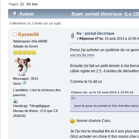
Pages: [
1
]
En bas
Auteur
Sujet: portail électrique (Lu 118
0 Membres et 1 Invité sur ce sujet
Re : portail électrique
Gyzmo34
«
Réponse #7 le:
19 août 2014 à 10:45:4
Webmaster d'ALARME
Adepte du forum
Perso j'ai acheter un système de ce genr
electricite.html
Ensuite j'ai fait un petit dessin à ma tie
câble rigide en 2.5, 4 boites de dérivation
Messages: 3513
Comme te l'a dit oz
Sexe:
L'ambition, c'est la richesse des
Citation de: oz le 15 août 2014 à 15:00:14
pauvres.
pour la pose du portail un bon bricoleur peu
Handicap: Tétraplégique
Niveau de lésion: +C5 que C6
(ASIA B)
bonne chance Caro,
Je t'ai mis le résultat fini et 4 ans plus t
Ghz) acheter en chine 6 fois moins cher 