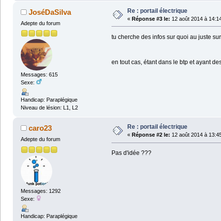
Re : portail électrique
JoséDaSilva
«
Réponse #3 le:
12 août 2014 à 14:1
Adepte du forum
tu cherche des infos sur quoi au juste sur
en tout cas, étant dans le btp et ayant d
Messages: 615
Sexe:
Handicap: Paraplégique
Niveau de lésion: L1, L2
Re : portail électrique
caro23
«
Réponse #2 le:
12 août 2014 à 13:4
Adepte du forum
Pas d'idée ???
Messages: 1292
Sexe:
Handicap: Paraplégique