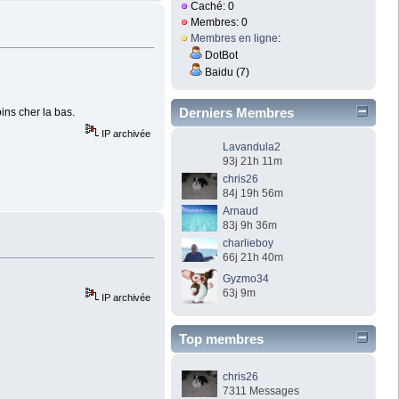
Caché: 0
Membres: 0
Membres en ligne
:
DotBot
Baidu (7)
Derniers Membres
ins cher la bas.
IP archivée
Lavandula2
93j 21h 11m
chris26
84j 19h 56m
Arnaud
83j 9h 36m
charlieboy
66j 21h 40m
Gyzmo34
63j 9m
IP archivée
Top membres
chris26
7311 Messages