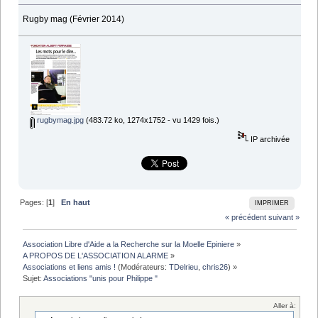
Rugby mag (Février 2014)
rugbymag.jpg
(483.72 ko, 1274x1752 - vu 1429 fois.)
IP archivée
Pages: [
1
]
En haut
IMPRIMER
« précédent
suivant »
Association Libre d'Aide a la Recherche sur la Moelle Epiniere
»
A PROPOS DE L'ASSOCIATION ALARME
»
Associations et liens amis !
(Modérateurs:
TDelrieu
,
chris26
) »
Sujet:
Associations "unis pour Philippe "
Aller à: