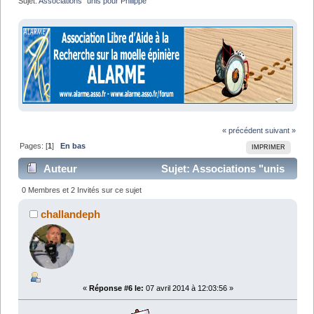
Sujet:
Associations "unis pour Philippe "
« précédent
suivant »
Pages: [
1
]
En bas
IMPRIMER
Auteur
Sujet: Associations "unis
pour Philippe " (Lu 16857 fois)
0 Membres et 2 Invités sur ce sujet
challandeph
«
Réponse #6 le:
07 avril 2014 à 12:03:56 »