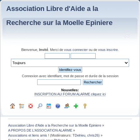
Association Libre d'Aide a la
Recherche sur la Moelle Epiniere
Bienvenue,
Invité
. Merci de
vous connecter
ou de
vous inscrire
.
Connexion avec identifiant, mot de passe et durée de la session
Nouvelles:
INSCRIPTION AU FORUM ALARME cliquez ici
Association Libre d'Aide a la Recherche sur la Moelle Epiniere
»
A PROPOS DE L'ASSOCIATION ALARME
»
Associations et liens amis !
(Modérateurs:
TDelrieu
,
chris26
) »