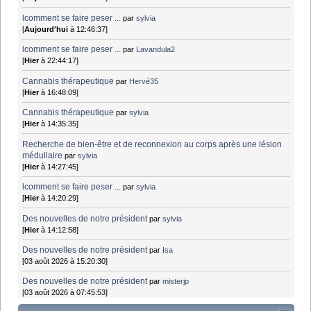
lcomment se faire peser ...
par
sylvia
[
Aujourd'hui
à 12:46:37]
lcomment se faire peser ...
par
Lavandula2
[
Hier
à 22:44:17]
Cannabis thérapeutique
par
Hervé35
[
Hier
à 16:48:09]
Cannabis thérapeutique
par
sylvia
[
Hier
à 14:35:35]
Recherche de bien-être et de reconnexion au corps après une lésion
médullaire
par
sylvia
[
Hier
à 14:27:45]
lcomment se faire peser ...
par
sylvia
[
Hier
à 14:20:29]
Des nouvelles de notre président
par
sylvia
[
Hier
à 14:12:58]
Des nouvelles de notre président
par
Isa
[03 août 2026 à 15:20:30]
Des nouvelles de notre président
par
misterjp
[03 août 2026 à 07:45:53]