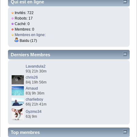
Qui est en ligne
Invités: 722
Robots: 17
Caché: 0
Membres: 0
Membres en ligne
:
Baidu (17)
Derniers Membres
Lavandula2
93j 21h 30m
chris26
84j 19h 56m
Arnaud
83j 9h 36m
charlieboy
66j 21h 41m
Gyzmo34
63j 9m
Top membres