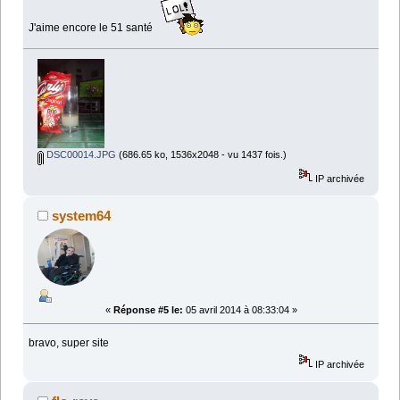
J'aime encore le 51 santé
DSC00014.JPG
(686.65 ko, 1536x2048 - vu 1437 fois.)
IP archivée
system64
«
Réponse #5 le:
05 avril 2014 à 08:33:04 »
bravo, super site
IP archivée