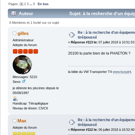
Pages: [
1
]
2
3
...
5
En bas
Auteur
Sujet: à la recherche d'un équip
0 Membres et 1 Invité sur ce sujet
Re : à la recherche d'un équipeme
gilles
tiré/poussé
Administrateur
«
Réponse #113 le:
07 juillet 2018 à 10:51:53
Adepte du forum
20100 tu parle bien de la PHAETON ?
la bible du VW Transporter T4
www.buspirit
.
Messages: 5210
Sexe:
je déteste les piscines depuis le
05/08/1997
Handicap: Tétraplégique
Niveau de lésion: C5/C6
Re : à la recherche d'un équipeme
Max
tiré/poussé
Adepte du forum
«
Réponse #112 le:
06 juillet 2018 à 16:52:40