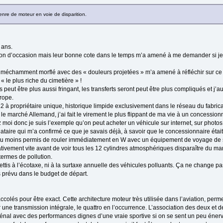
nre de moteur en voie de disparition.
 ans.
Aston d’occasion mais leur bonne cote dans le temps m’a amené à me demander si j
i méchamment morflé avec des « douleurs projetées » m’a amené à réfléchir sur ce 
 « le plus riche du cimetière » !
 peut être plus aussi fringant, les transferts seront peut être plus compliqués et j’a
rope.
12 à propriétaire unique, historique limpide exclusivement dans le réseau du fabrica
r le marché Allemand, j’ai fait le virement le plus flippant de ma vie à un concession
ez moi donc je suis l’exemple qu’on peut acheter un véhicule sur internet, sur photos
dataire qui m’a confirmé ce que je savais déjà, à savoir que le concessionnaire était
ra au moins permis de rouler immédiatement en W avec un équipement de voyage de 
elativement vite avant de voir tous les 12 cylindres atmosphériques disparaître du m
ermes de pollution.
is à l’écotaxe, ni à la surtaxe annuelle des véhicules polluants. Ça ne change pas
 prévu dans le budget de départ.
olés pour être exact. Cette architecture moteur très utilisée dans l’aviation, permet
 une transmission intégrale, le quattro en l’occurrence. L’association des deux et
al avec des performances dignes d’une vraie sportive si on se sent un peu énerv