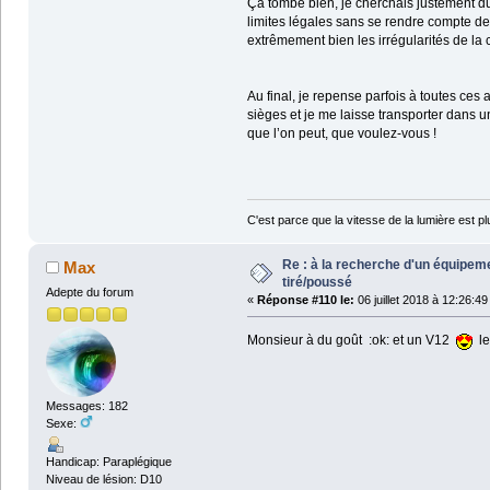
Ça tombe bien, je cherchais justement du 
limites légales sans se rendre compte de
extrêmement bien les irrégularités de la 
Au final, je repense parfois à toutes ces
sièges et je me laisse transporter dans un
que l’on peut, que voulez-vous !
C'est parce que la vitesse de la lumière est pl
Re : à la recherche d'un équipeme
Max
tiré/poussé
Adepte du forum
«
Réponse #110 le:
06 juillet 2018 à 12:26:49
Monsieur à du goût :ok: et un V12
le
Messages: 182
Sexe:
Handicap: Paraplégique
Niveau de lésion: D10