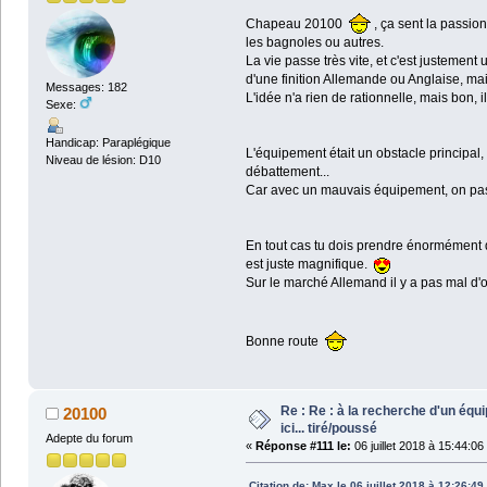
Chapeau 20100
, ça sent la passio
les bagnoles ou autres.
La vie passe très vite, et c'est justement
d'une finition Allemande ou Anglaise, mais 
Messages: 182
L'idée n'a rien de rationnelle, mais bon, il
Sexe:
Handicap: Paraplégique
L'équipement était un obstacle principal,
Niveau de lésion: D10
débattement...
Car avec un mauvais équipement, on pass
En tout cas tu dois prendre énormément de 
est juste magnifique.
Sur le marché Allemand il y a pas mal d'o
Bonne route
Re : Re : à la recherche d'un éq
20100
ici... tiré/poussé
Adepte du forum
«
Réponse #111 le:
06 juillet 2018 à 15:44:06
Citation de: Max le 06 juillet 2018 à 12:26:49