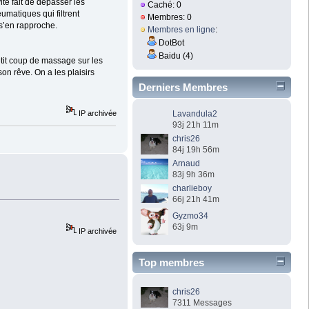
te fait de dépasser les
Caché: 0
umatiques qui filtrent
Membres: 0
 s’en rapproche.
Membres en ligne
:
DotBot
Baidu (4)
etit coup de massage sur les
on rêve. On a les plaisirs
Derniers Membres
IP archivée
Lavandula2
93j 21h 11m
chris26
84j 19h 56m
Arnaud
83j 9h 36m
charlieboy
66j 21h 41m
Gyzmo34
63j 9m
IP archivée
Top membres
chris26
7311 Messages