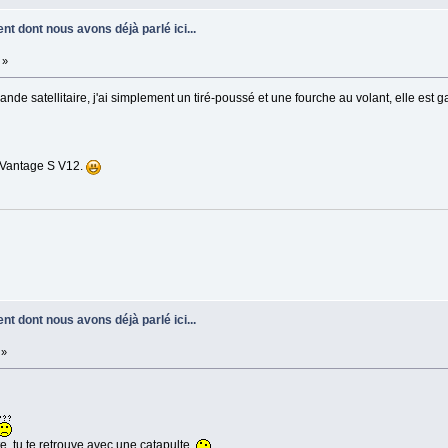
nt dont nous avons déjà parlé ici...
 »
de satellitaire, j'ai simplement un tiré-poussé et une fourche au volant, elle est 
. Vantage S V12.
nt dont nous avons déjà parlé ici...
 »
e, tu te retrouve avec une catapulte