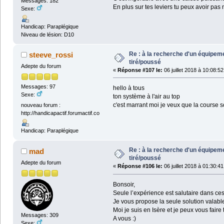
Messages: 182
En plus sur tes leviers tu peux avoir pas
Sexe:
Handicap: Paraplégique
Niveau de lésion: D10
Re : à la recherche d'un équipeme
steeve_rossi
tiré/poussé
Adepte du forum
«
Réponse #107 le:
06 juillet 2018 à 10:08:52
Messages: 97
hello à tous
Sexe:
ton système à l'air au top
c'est marrant moi je veux que la course soi
nouveau forum :
http://handicapactif.forumactif.co
Handicap: Paraplégique
Re : à la recherche d'un équipeme
mad
tiré/poussé
Adepte du forum
«
Réponse #106 le:
06 juillet 2018 à 01:30:41
Bonsoir,
Seule l’expérience est salutaire dans ces 
Je vous propose la seule solution valable
Moi je suis en Isère et je peux vous faire
Messages: 309
A vous :)
Sexe: