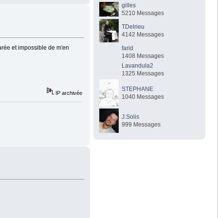
gilles
5210 Messages
TDelrieu
4142 Messages
garée et impossible de m'en
farid
1408 Messages
Lavandula2
1325 Messages
STEPHANE
IP archivée
1040 Messages
J.Solis
999 Messages