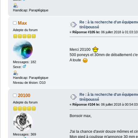
Handicap: Paraplégique
Re : à la recherche d'un équipeme
Max
tiré/poussé
Adepte du forum
«
Réponse #105 le:
06 juillet 2018 à 01:03:10
Merci 20100
500 poneys et 30mm de débattement c'est t
A toute
Messages: 182
Sexe:
Handicap: Paraplégique
Niveau de lésion: D10
Re : à la recherche d'un équipeme
20100
tiré/poussé
Adepte du forum
«
Réponse #104 le:
06 juillet 2018 à 00:54:03
Bonsoir max,
J'ai la chance d'avoir douze mômes et ci
Messages: 369
Mon pied à coulisse m'annonce 30 mm en