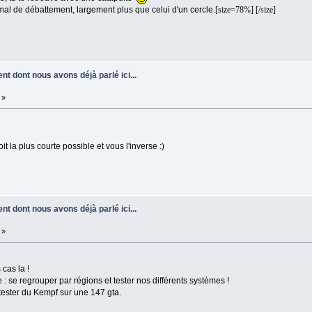
 mal de débattement, largement plus que celui d'un cercle.
[size=78%] [/size]
nt dont nous avons déjà parlé ici...
 »
t la plus courte possible et vous l'inverse :)
nt dont nous avons déjà parlé ici...
 »
cas la !
 : se regrouper par régions et tester nos différents systèmes !
 tester du Kempf sur une 147 gta.