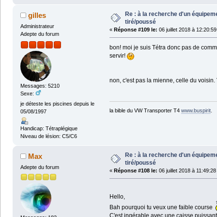
Re : à la recherche d'un équipeme
gilles
tiré/poussé
Administrateur
«
Réponse #109 le:
06 juillet 2018 à 12:20:59
Adepte du forum
bon! moi je suis Tétra donc pas de comman
servir!
non, c'est pas la mienne, celle du voisin
Messages: 5210
Sexe:
je déteste les piscines depuis le
la bible du VW Transporter T4
www.buspirit
.
05/08/1997
Handicap: Tétraplégique
Niveau de lésion: C5/C6
Re : à la recherche d'un équipeme
Max
tiré/poussé
Adepte du forum
«
Réponse #108 le:
06 juillet 2018 à 11:49:28
Hello,
Bah pourquoi tu veux une faible course
C'est ingérable avec une caisse puissant