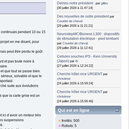
Delrieu notre président .
par
gilles
[30 juillet 2026 à 11:47:14]
Des nouvelles de notre président
par
Couette de cheval
[29 juillet 2026 à 11:21:21]
e continuais pendant 10 ou 15
NeurostepMC/Bioness L300 : dispositifs
de stimulation électrique - pied tombant
projet en me disant, pour
par
Couette de cheval
[29 juillet 2026 à 11:12:41]
urais peut être perdu le goût
Cellules souches iPS - Keio University
(Japon)
par
fti
nt et pas toute noire à
[27 juillet 2026 à 12:24:22]
naire.
 et que tout se passe bien.
Cherche hôtel nice URGENT
par
 sérieux, solvable et que le
christinne
sportaid.
[24 juillet 2026 à 15:59:24]
arché suite aux évolutions
Cherche hôtel nice URGENT
par
 que la carte grise est un
christinne
[24 juillet 2026 à 15:56:46]
Qui est en ligne
 ici d’avoir un moteur très
 des suspensions
Invités: 500
é.
Robots: 5