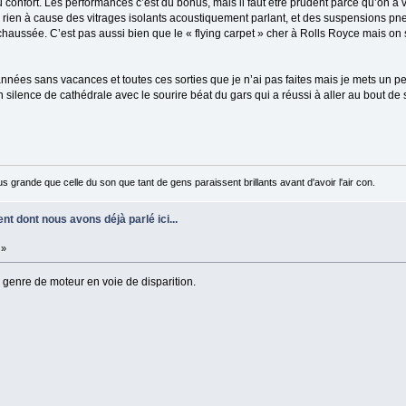
confort. Les performances c’est du bonus, mais il faut être prudent parce qu’on a vi
 rien à cause des vitrages isolants acoustiquement parlant, et des suspensions pne
chaussée. C’est pas aussi bien que le « flying carpet » cher à Rolls Royce mais on
 années sans vacances et toutes ces sorties que je n’ai pas faites mais je mets un p
 silence de cathédrale avec le sourire béat du gars qui a réussi à aller au bout de s
us grande que celle du son que tant de gens paraissent brillants avant d'avoir l'air con.
nt dont nous avons déjà parlé ici...
 »
 genre de moteur en voie de disparition.