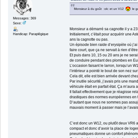
Monsieur à du goût :ok: et un V12
le ge
Messages: 369
Sexe:
Monsieur a démarré sa cagnotte il y a 23
Handicap: Paraplégique
Initialement, c’était pour acquérir une 
ans la cagnotte ou pas.
Un épisode bien raide d’erysipèle où j’a
faire court, que ça ne servait à rien d’être
Et puis dans 10, 15 ou 20 ans je ne serais
de conduire pendant des plombes en Eu
L’occasion faisant le larron, lorsqu’un W
l’intérieur a pointé le bout de son nez su
Cela dit, elle est bien arrivée devant ch
Par inutile sécurité, j’avais pris une man
véhicule était en parfait état. Ça m’au
Il fallait effectivement que je réagisse r
drastiques des normes européennes en t
D’autant que nous ne sommes pas assujett
mauvais moment à passer mais je l’avais
C’est donc un W12, ou plutôt deux VR6 acc
compact et donc d’avoir la place de loger
pneumatiques donne un confort phénomén