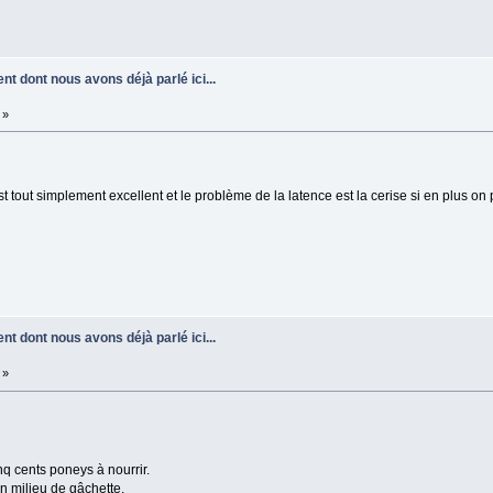
nt dont nous avons déjà parlé ici...
 »
out simplement excellent et le problème de la latence est la cerise si en plus on p
nt dont nous avons déjà parlé ici...
 »
nq cents poneys à nourrir.
 milieu de gâchette.