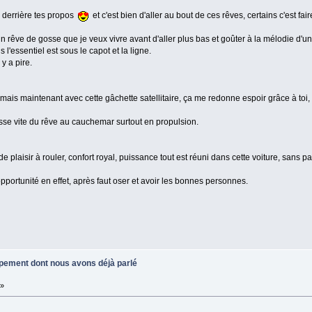
n derrière tes propos
et c'est bien d'aller au bout de ces rêves, certains c'est fai
 un rêve de gosse que je veux vivre avant d'aller plus bas et goûter à la mélodie d'u
l'essentiel est sous le capot et la ligne.
 y a pire.
 mais maintenant avec cette gâchette satellitaire, ça me redonne espoir grâce à toi,
e vite du rêve au cauchemar surtout en propulsion.
plaisir à rouler, confort royal, puissance tout est réuni dans cette voiture, sans par
pportunité en effet, après faut oser et avoir les bonnes personnes.
uipement dont nous avons déjà parlé
 »