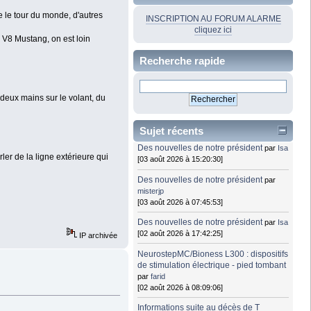
re le tour du monde, d'autres
INSCRIPTION AU FORUM ALARME
cliquez ici
n V8 Mustang, on est loin
Recherche rapide
 deux mains sur le volant, du
Sujet récents
Des nouvelles de notre président
par
Isa
ler de la ligne extérieure qui
[03 août 2026 à 15:20:30]
Des nouvelles de notre président
par
misterjp
[03 août 2026 à 07:45:53]
Des nouvelles de notre président
par
Isa
[02 août 2026 à 17:42:25]
IP archivée
NeurostepMC/Bioness L300 : dispositifs
de stimulation électrique - pied tombant
par
farid
[02 août 2026 à 08:09:06]
Informations suite au décès de T