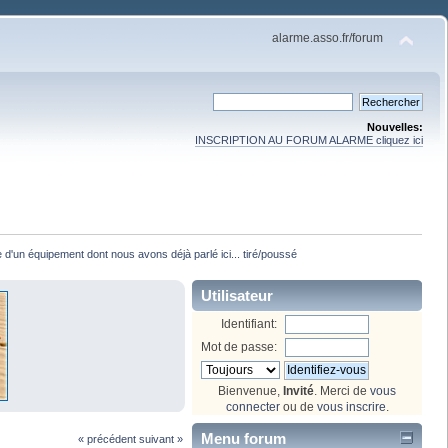
alarme.asso.fr/forum
Nouvelles:
INSCRIPTION AU FORUM ALARME cliquez ici
 d'un équipement dont nous avons déjà parlé ici... tiré/poussé
Utilisateur
Identifiant:
Mot de passe:
Bienvenue,
Invité
. Merci de
vous
connecter
ou de
vous inscrire
.
Menu forum
« précédent
suivant »